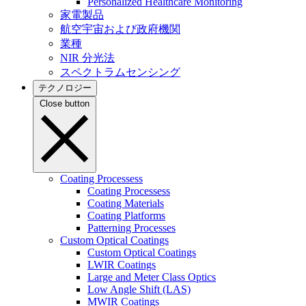
Personalized Healthcare Monitoring
家電製品
航空宇宙および政府機関
業種
NIR 分光法
スペクトラムセンシング
テクノロジー
Close button
Coating Processess
Coating Processess
Coating Materials
Coating Platforms
Patterning Processes
Custom Optical Coatings
Custom Optical Coatings
LWIR Coatings
Large and Meter Class Optics
Low Angle Shift (LAS)
MWIR Coatings