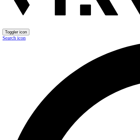
Toggler icon
Search icon