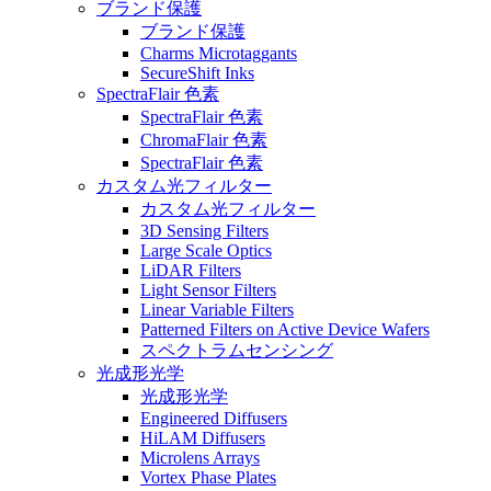
ブランド保護
ブランド保護
Charms Microtaggants
SecureShift Inks
SpectraFlair 色素
SpectraFlair 色素
ChromaFlair 色素
SpectraFlair 色素
カスタム光フィルター
カスタム光フィルター
3D Sensing Filters
Large Scale Optics
LiDAR Filters
Light Sensor Filters
Linear Variable Filters
Patterned Filters on Active Device Wafers
スペクトラムセンシング
光成形光学
光成形光学
Engineered Diffusers
HiLAM Diffusers
Microlens Arrays
Vortex Phase Plates