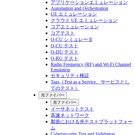
アプリケーションエミュレーション
Automation and Orchestration
UE エミュレーション
クラウド UE エミュレーション
コアエミュレーション
コアテスト
O-CU シミュレータ
O-CU テスト
O-DU テスト
O-RU テスト
Radio Frequency (RF) and Wi-Fi Channel
Emulation
セキュリティ検証
Taas（Test as a Service、サービスとし
てのテスト）
光ファイバー
光ファイバー
イーサネットテスト
高速ネットワーク
製造における光テストプラットフォー
ム
Cybersecurity Test and Validation