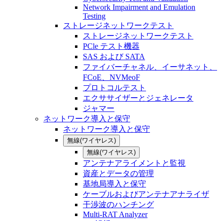
Network Impairment and Emulation
Testing
ストレージネットワークテスト
ストレージネットワークテスト
PCle テスト機器
SAS および SATA
ファイバーチャネル、イーサネット、
FCoE、NVMeoF
プロトコルテスト
エクササイザーとジェネレータ
ジャマー
ネットワーク導入と保守
ネットワーク導入と保守
無線(ワイヤレス)
無線(ワイヤレス)
アンテナアライメントと監視
資産とデータの管理
基地局導入と保守
ケーブルおよびアンテナアナライザ
干渉波のハンチング
Multi-RAT Analyzer