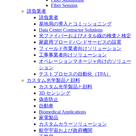
Fiber Sensing
請負業者
請負業者
基地局の導入とコミッショニング
Data Center Contractor Solutions
光ファイバーおよびメタル線の検査と検定
家庭用ブロードバンドサービスの設置
フィールド作業者向けソリューション
工事事業者向けソリューション
オペレーションマネージャ向けのソリュー
ション
テストプロセスの自動化（TPA）
カスタム光学製品と顔料
カスタム光学製品と顔料
3D センシング
偽造防止
自動車
Biomedical Applications
家電製品
カスタムカラーソリューション
航空宇宙および政府機関