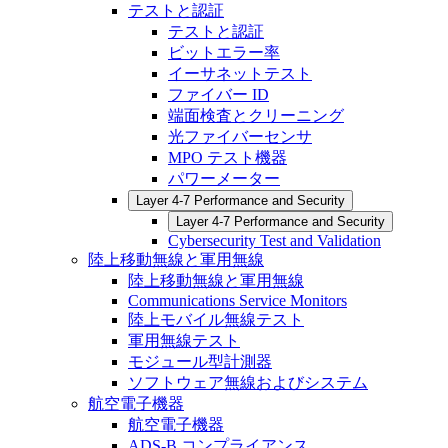
テストと認証
テストと認証
ビットエラー率
イーサネットテスト
ファイバー ID
端面検査とクリーニング
光ファイバーセンサ
MPO テスト機器
パワーメーター
Layer 4-7 Performance and Security
Layer 4-7 Performance and Security
Cybersecurity Test and Validation
陸上移動無線と軍用無線
陸上移動無線と軍用無線
Communications Service Monitors
陸上モバイル無線テスト
軍用無線テスト
モジュール型計測器
ソフトウェア無線およびシステム
航空電子機器
航空電子機器
ADS-B コンプライアンス