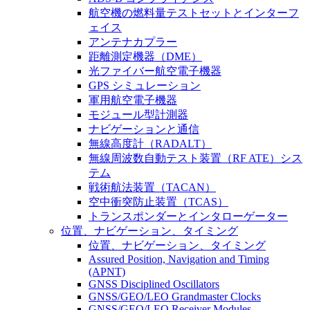
航空機の燃料量テストセットとインターフ
ェイス
アンテナカプラー
距離測定機器（DME）
光ファイバー航空電子機器
GPS シミュレーション
軍用航空電子機器
モジュール型計測器
ナビゲーションと通信
無線高度計（RADALT）
無線周波数自動テスト装置（RF ATE）シス
テム
戦術航法装置（TACAN）
空中衝突防止装置（TCAS）
トランスポンダーとインタローゲーター
位置、ナビゲーション、タイミング
位置、ナビゲーション、タイミング
Assured Position, Navigation and Timing
(APNT)
GNSS Disciplined Oscillators
GNSS/GEO/LEO Grandmaster Clocks
GNSS/GEO/LEO Receiver Modules