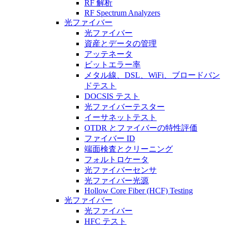
RF 解析
RF Spectrum Analyzers
光ファイバー
光ファイバー
資産とデータの管理
アッテネータ
ビットエラー率
メタル線、DSL、WiFi、ブロードバン
ドテスト
DOCSIS テスト
光ファイバーテスター
イーサネットテスト
OTDR とファイバーの特性評価
ファイバー ID
端面検査とクリーニング
フォルトロケータ
光ファイバーセンサ
光ファイバー光源
Hollow Core Fiber (HCF) Testing
光ファイバー
光ファイバー
HFC テスト