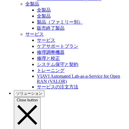
全製品
全製品
全製品
製品（ファミリー別）
販売終了製品
サービス
サービス
ケアサポートプラン
修理調整機器
修理と校正
システム保守と契約
トレーニング
VIAVI Automated Lab-as-a-Service for Open
RAN (VALOR)
サービスの注文方法
ソリューション
Close button