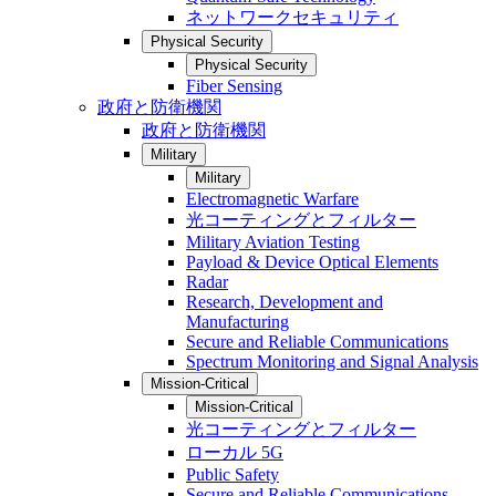
ネットワークセキュリティ
Physical Security
Physical Security
Fiber Sensing
政府と防衛機関
政府と防衛機関
Military
Military
Electromagnetic Warfare
光コーティングとフィルター
Military Aviation Testing
Payload & Device Optical Elements
Radar
Research, Development and
Manufacturing
Secure and Reliable Communications
Spectrum Monitoring and Signal Analysis
Mission-Critical
Mission-Critical
光コーティングとフィルター
ローカル 5G
Public Safety
Secure and Reliable Communications