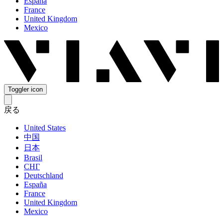
España
France
United Kingdom
Mexico
Toggler icon
戻る
United States
中国
日本
Brasil
СНГ
Deutschland
España
France
United Kingdom
Mexico