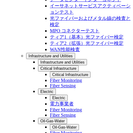
イーサネットサービスアクティベーシ
ョンテスト
光ファイバーおよびメタル線の検査と
検定
MPO コネクターテスト
ティア1（基本）光ファイバー検定
ティア2（拡張）光ファイバー検定
WAN性能検査
Infrastructure and Utilities
Infrastructure and Utilities
Critical Infrastructure
Critical Infrastructure
Fiber Monitoring
Fiber Sensing
Electric
Electric
電力事業者
Fiber Monitoring
Fiber Sensing
Oil-Gas-Water
Oil-Gas-Water
Fiber Monitoring