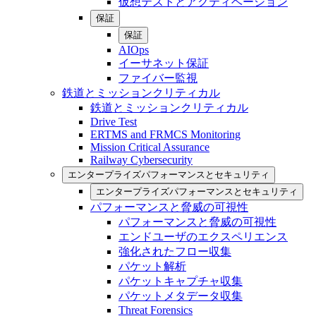
仮想テストとアクティベーション
保証
保証
AIOps
イーサネット保証
ファイバー監視
鉄道とミッションクリティカル
鉄道とミッションクリティカル
Drive Test
ERTMS and FRMCS Monitoring
Mission Critical Assurance
Railway Cybersecurity
エンタープライズパフォーマンスとセキュリティ
エンタープライズパフォーマンスとセキュリティ
パフォーマンスと脅威の可視性
パフォーマンスと脅威の可視性
エンドユーザのエクスペリエンス
強化されたフロー収集
パケット解析
パケットキャプチャ収集
パケットメタデータ収集
Threat Forensics