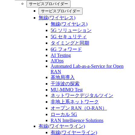
サービスプロバイダー
サービスプロバイダー
無線(ワイヤレス)
無線(ワイヤレス)
5G ソリューション
5G セキュリティ
タイミングと同期
6G フォワード
AI Testing
AIOps
Automated Lab-as-a-Service for Open
RAN
基地局導入
干渉波の探索
MU-MIMO Test
ネットワークデジタルツイン
非地上系ネットワーク
オープン RAN（O-RAN）
ローカル 5G
RAN Intelligence Solutions
有線(ワイヤーライン)
有線(ワイヤーライン)