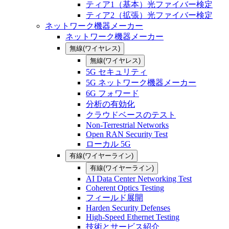
ティア1（基本）光ファイバー検定
ティア2（拡張）光ファイバー検定
ネットワーク機器メーカー
ネットワーク機器メーカー
無線(ワイヤレス)
無線(ワイヤレス)
5G セキュリティ
5G ネットワーク機器メーカー
6G フォワード
分析の有効化
クラウドベースのテスト
Non-Terrestrial Networks
Open RAN Security Test
ローカル 5G
有線(ワイヤーライン)
有線(ワイヤーライン)
AI Data Center Networking Test
Coherent Optics Testing
フィールド展開
Harden Security Defenses
High-Speed Ethernet Testing
技術とサービス紹介