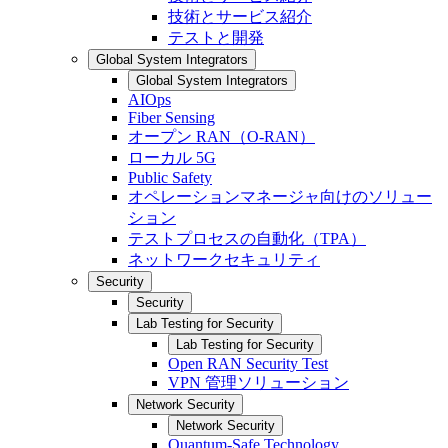
技術とサービス紹介
テストと開発
Global System Integrators
Global System Integrators
AIOps
Fiber Sensing
オープン RAN（O-RAN）
ローカル 5G
Public Safety
オペレーションマネージャ向けのソリュー
ション
テストプロセスの自動化（TPA）
ネットワークセキュリティ
Security
Security
Lab Testing for Security
Lab Testing for Security
Open RAN Security Test
VPN 管理ソリューション
Network Security
Network Security
Quantum-Safe Technology