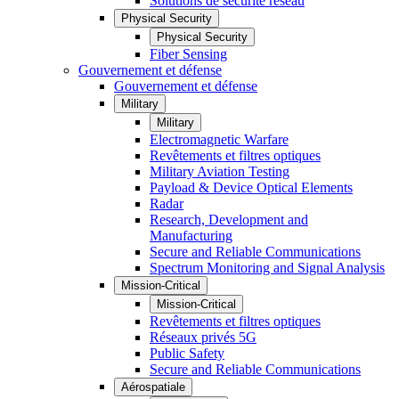
Solutions de sécurité réseau
Physical Security
Physical Security
Fiber Sensing
Gouvernement et défense
Gouvernement et défense
Military
Military
Electromagnetic Warfare
Revêtements et filtres optiques
Military Aviation Testing
Payload & Device Optical Elements
Radar
Research, Development and
Manufacturing
Secure and Reliable Communications
Spectrum Monitoring and Signal Analysis
Mission-Critical
Mission-Critical
Revêtements et filtres optiques
Réseaux privés 5G
Public Safety
Secure and Reliable Communications
Aérospatiale