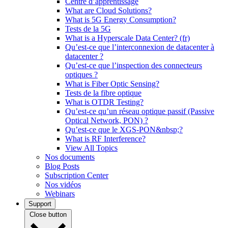
Centre d’apprentissage
What are Cloud Solutions?
What is 5G Energy Consumption?
Tests de la 5G
What is a Hyperscale Data Center? (fr)
Qu’est-ce que l’interconnexion de datacenter à
datacenter ?
Qu’est-ce que l’inspection des connecteurs
optiques ?
What is Fiber Optic Sensing?
Tests de la fibre optique
What is OTDR Testing?
Qu’est-ce qu’un réseau optique passif (Passive
Optical Network, PON) ?
Qu’est-ce que le XGS-PON&nbsp;?
What is RF Interference?
View All Topics
Nos documents
Blog Posts
Subscription Center
Nos vidéos
Webinars
Support
Close button