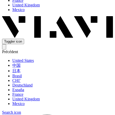
France
United Kingdom
Mexico
Toggler icon
Précédent
United States
中国
日本
Brasil
СНГ
Deutschland
España
France
United Kingdom
Mexico
Search icon