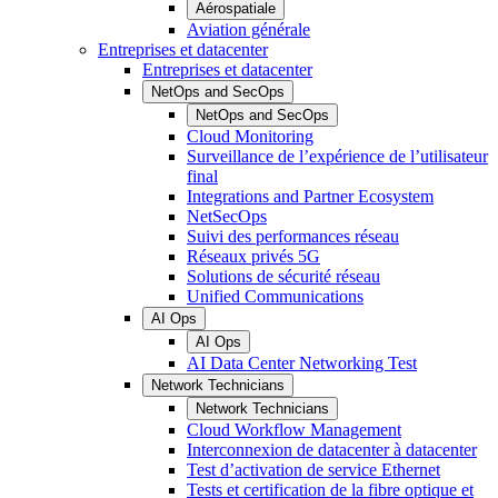
Aérospatiale
Aviation générale
Entreprises et datacenter
Entreprises et datacenter
NetOps and SecOps
NetOps and SecOps
Cloud Monitoring
Surveillance de l’expérience de l’utilisateur
final
Integrations and Partner Ecosystem
NetSecOps
Suivi des performances réseau
Réseaux privés 5G
Solutions de sécurité réseau
Unified Communications
AI Ops
AI Ops
AI Data Center Networking Test
Network Technicians
Network Technicians
Cloud Workflow Management
Interconnexion de datacenter à datacenter
Test d’activation de service Ethernet
Tests et certification de la fibre optique et