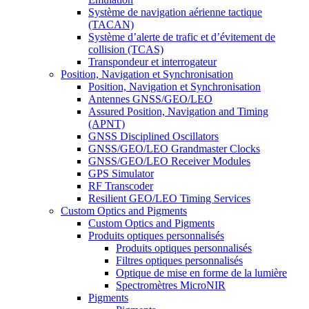
Système de navigation aérienne tactique
(TACAN)
Système d’alerte de trafic et d’évitement de
collision (TCAS)
Transpondeur et interrogateur
Position, Navigation et Synchronisation
Position, Navigation et Synchronisation
Antennes GNSS/GEO/LEO
Assured Position, Navigation and Timing
(APNT)
GNSS Disciplined Oscillators
GNSS/GEO/LEO Grandmaster Clocks
GNSS/GEO/LEO Receiver Modules
GPS Simulator
RF Transcoder
Resilient GEO/LEO Timing Services
Custom Optics and Pigments
Custom Optics and Pigments
Produits optiques personnalisés
Produits optiques personnalisés
Filtres optiques personnalisés
Optique de mise en forme de la lumière
Spectromètres MicroNIR
Pigments