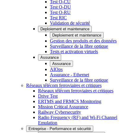
Test O-CU
Test O-DU
Test O-RU
Test RIC
Validation de sécurité
Deploiement et maintenance
Deploiement et maintenance
Gestion des produits et des données
Surveillance de la fibre optique
Tests et activation virtuels
Assurance
Assurance
AIOps
Assurance - Ethernet
Surveillance de la fibre optique
Réseaux télécom ferroviaires et critiques
Réseaux télécom ferroviaires et critiques
Drive Test
ERTMS and FRMCS Monitoring
Mission Critical Assurance
Railway Cybersecurity
Radio Frequency (RF) and Wi-Fi Channel
Emulation
Entreprise - Performance et sécurité