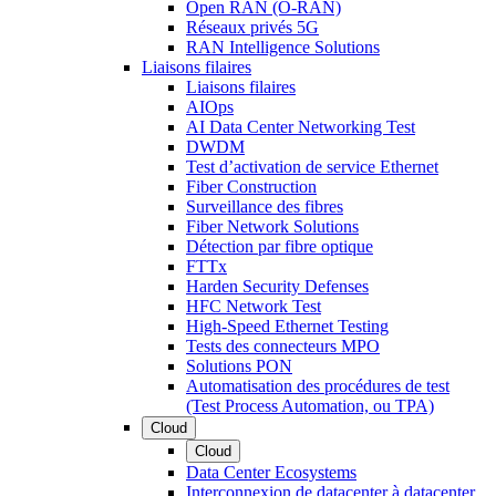
Open RAN (O-RAN)
Réseaux privés 5G
RAN Intelligence Solutions
Liaisons filaires
Liaisons filaires
AIOps
AI Data Center Networking Test
DWDM
Test d’activation de service Ethernet
Fiber Construction
Surveillance des fibres
Fiber Network Solutions
Détection par fibre optique
FTTx
Harden Security Defenses
HFC Network Test
High-Speed Ethernet Testing
Tests des connecteurs MPO
Solutions PON
Automatisation des procédures de test
(Test Process Automation, ou TPA)
Cloud
Cloud
Data Center Ecosystems
Interconnexion de datacenter à datacenter