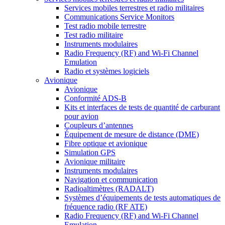
Services mobiles terrestres et radio militaires
Communications Service Monitors
Test radio mobile terrestre
Test radio militaire
Instruments modulaires
Radio Frequency (RF) and Wi-Fi Channel
Emulation
Radio et systèmes logiciels
Avionique
Avionique
Conformité ADS-B
Kits et interfaces de tests de quantité de carburant
pour avion
Coupleurs d’antennes
Équipement de mesure de distance (DME)
Fibre optique et avionique
Simulation GPS
Avionique militaire
Instruments modulaires
Navigation et communication
Radioaltimètres (RADALT)
Systèmes d’équipements de tests automatiques de
fréquence radio (RF ATE)
Radio Frequency (RF) and Wi-Fi Channel
Emulation