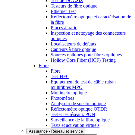
Test de DOCSIS
Testeurs de fibre optique
Ethernet Test
Réflectomètre optique et caractérisation de
la fibre
Pinces à trafic
Inspection et nettoyage des connecteurs
optiques
Localisateurs de défauts
Capteurs à fibre optique
Sources optiques pour fibres optiques
Hollow Core Fiber (HCF) Testing
Fibre
Fibre
Test HFC
Équipement de test de câble ruban
multifibres MPO
Multimètre optique
Photomètres
Analyseur de spectre optique
Réflectomètre optique OTDR
Tester les réseaux PON
Surveillance de la fibre optique
Tests et activation virtuels
Assurance - Réseau et service