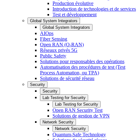
Production évolutive
Introduction de technologies et de services
Test et développement
Global System Integrators
Global System Integrators
AIOps
Fiber Sensing
Open RAN (O-RAN)
Réseaux privés 5G
Public Safety
Solutions pour responsables des opérations
Automatisation des procédures de test (Test
Process Automation, ou TPA)
Solutions de sécurité réseau
Security
Security
Lab Testing for Security
Lab Testing for Security
Open RAN Security Test
Solutions de gestion de VPN
Network Security
Network Security
Quantum-Safe Technology