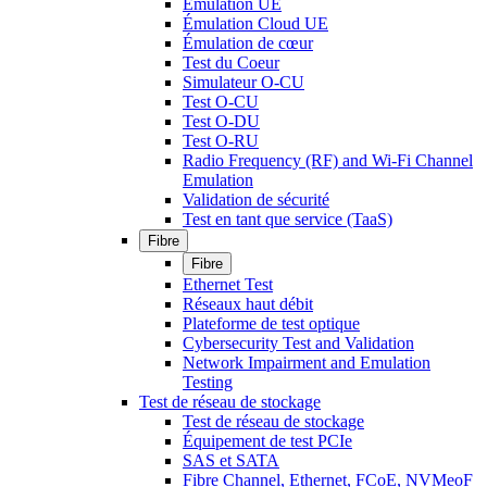
Émulation UE
Émulation Cloud UE
Émulation de cœur
Test du Coeur
Simulateur O-CU
Test O-CU
Test O-DU
Test O-RU
Radio Frequency (RF) and Wi-Fi Channel
Emulation
Validation de sécurité
Test en tant que service (TaaS)
Fibre
Fibre
Ethernet Test
Réseaux haut débit
Plateforme de test optique
Cybersecurity Test and Validation
Network Impairment and Emulation
Testing
Test de réseau de stockage
Test de réseau de stockage
Équipement de test PCIe
SAS et SATA
Fibre Channel, Ethernet, FCoE, NVMeoF