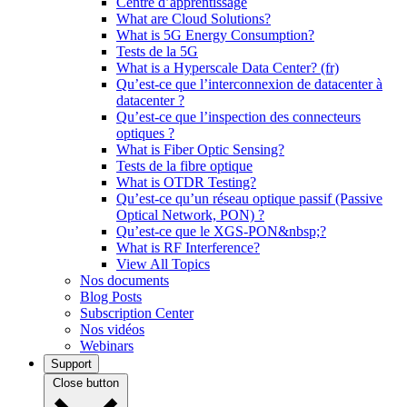
Centre d’apprentissage
What are Cloud Solutions?
What is 5G Energy Consumption?
Tests de la 5G
What is a Hyperscale Data Center? (fr)
Qu’est-ce que l’interconnexion de datacenter à
datacenter ?
Qu’est-ce que l’inspection des connecteurs
optiques ?
What is Fiber Optic Sensing?
Tests de la fibre optique
What is OTDR Testing?
Qu’est-ce qu’un réseau optique passif (Passive
Optical Network, PON) ?
Qu’est-ce que le XGS-PON&nbsp;?
What is RF Interference?
View All Topics
Nos documents
Blog Posts
Subscription Center
Nos vidéos
Webinars
Support
Close button