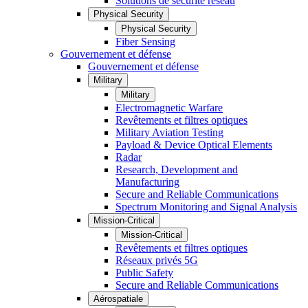
Solutions de sécurité réseau
Physical Security
Physical Security
Fiber Sensing
Gouvernement et défense
Gouvernement et défense
Military
Military
Electromagnetic Warfare
Revêtements et filtres optiques
Military Aviation Testing
Payload & Device Optical Elements
Radar
Research, Development and
Manufacturing
Secure and Reliable Communications
Spectrum Monitoring and Signal Analysis
Mission-Critical
Mission-Critical
Revêtements et filtres optiques
Réseaux privés 5G
Public Safety
Secure and Reliable Communications
Aérospatiale