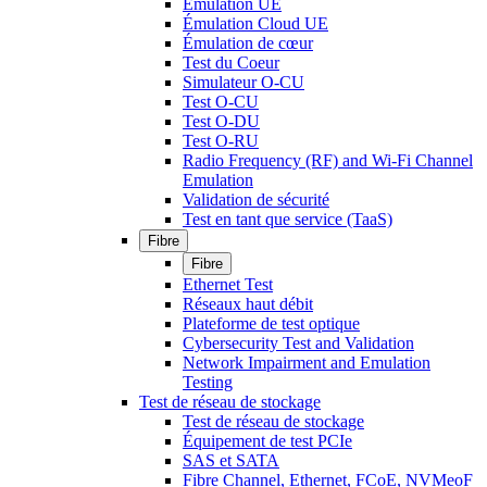
Émulation UE
Émulation Cloud UE
Émulation de cœur
Test du Coeur
Simulateur O-CU
Test O-CU
Test O-DU
Test O-RU
Radio Frequency (RF) and Wi-Fi Channel
Emulation
Validation de sécurité
Test en tant que service (TaaS)
Fibre
Fibre
Ethernet Test
Réseaux haut débit
Plateforme de test optique
Cybersecurity Test and Validation
Network Impairment and Emulation
Testing
Test de réseau de stockage
Test de réseau de stockage
Équipement de test PCIe
SAS et SATA
Fibre Channel, Ethernet, FCoE, NVMeoF