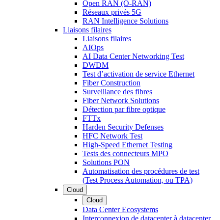
Open RAN (O-RAN)
Réseaux privés 5G
RAN Intelligence Solutions
Liaisons filaires
Liaisons filaires
AIOps
AI Data Center Networking Test
DWDM
Test d’activation de service Ethernet
Fiber Construction
Surveillance des fibres
Fiber Network Solutions
Détection par fibre optique
FTTx
Harden Security Defenses
HFC Network Test
High-Speed Ethernet Testing
Tests des connecteurs MPO
Solutions PON
Automatisation des procédures de test
(Test Process Automation, ou TPA)
Cloud
Cloud
Data Center Ecosystems
Interconnexion de datacenter à datacenter