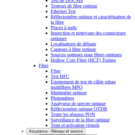
Test de DOCSIS
Testeurs de fibre optique
Ethernet Test
Réflectomètre optique et caractérisation de
la fibre
Pinces à trafic
Inspection et nettoyage des connecteurs
optiques
Localisateurs de défauts
Capteurs à fibre optique
Sources optiques pour fibres optiques
Hollow Core Fiber (HCF) Testing
Fibre
Fibre
Test HFC
Équipement de test de câble ruban
multifibres MPO
Multimètre optique
Photomètres
Analyseur de spectre optique
Réflectomètre optique OTDR
Tester les réseaux PON
Surveillance de la fibre optique
Tests et activation virtuels
Assurance - Réseau et service