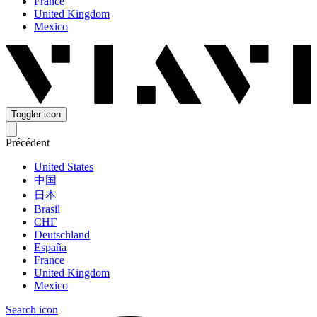
France
United Kingdom
Mexico
Toggler icon
Précédent
United States
中国
日本
Brasil
СНГ
Deutschland
España
France
United Kingdom
Mexico
Search icon