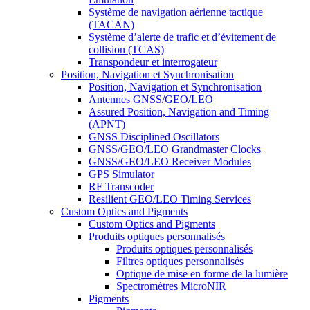
Système de navigation aérienne tactique
(TACAN)
Système d’alerte de trafic et d’évitement de
collision (TCAS)
Transpondeur et interrogateur
Position, Navigation et Synchronisation
Position, Navigation et Synchronisation
Antennes GNSS/GEO/LEO
Assured Position, Navigation and Timing
(APNT)
GNSS Disciplined Oscillators
GNSS/GEO/LEO Grandmaster Clocks
GNSS/GEO/LEO Receiver Modules
GPS Simulator
RF Transcoder
Resilient GEO/LEO Timing Services
Custom Optics and Pigments
Custom Optics and Pigments
Produits optiques personnalisés
Produits optiques personnalisés
Filtres optiques personnalisés
Optique de mise en forme de la lumière
Spectromètres MicroNIR
Pigments