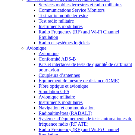
Services mobiles terrestres et radio militaires
Communications Service Monitors
Test radio mobile terrestre
Test radio militaire
Instruments modulaires
Radio Frequency (RF) and Wi-Fi Channel
Emulation
Radio et systèmes logiciels
Avionique
Avionique
Conformité ADS-B
Kits et interfaces de tests de quantité de carburant
pour avion
Coupleurs d’antennes
Équipement de mesure de distance (DME)
Fibre optique et avionique
Simulation GPS
Avionique militaire
Instruments modulaires
Navigation et communication
Radioaltimètres (RADALT)
Systèmes d’équipements de tests automatiques de
fréquence radio (RF ATE)
Radio Frequency (RF) and Wi-Fi Channel
Emulation