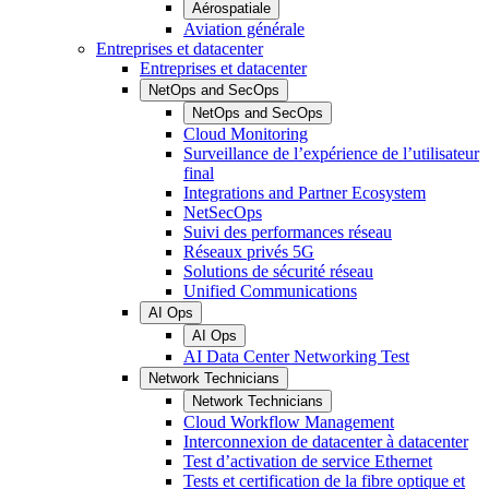
Aérospatiale
Aviation générale
Entreprises et datacenter
Entreprises et datacenter
NetOps and SecOps
NetOps and SecOps
Cloud Monitoring
Surveillance de l’expérience de l’utilisateur
final
Integrations and Partner Ecosystem
NetSecOps
Suivi des performances réseau
Réseaux privés 5G
Solutions de sécurité réseau
Unified Communications
AI Ops
AI Ops
AI Data Center Networking Test
Network Technicians
Network Technicians
Cloud Workflow Management
Interconnexion de datacenter à datacenter
Test d’activation de service Ethernet
Tests et certification de la fibre optique et