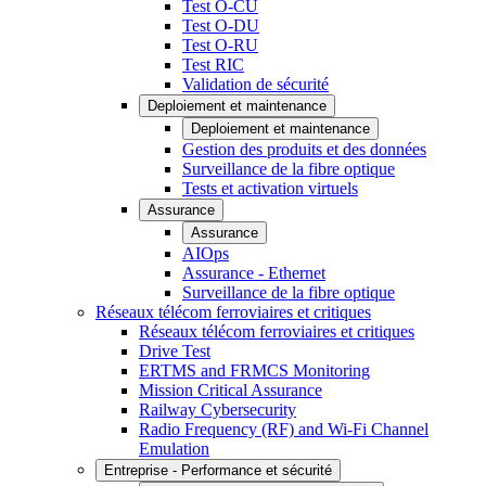
Test O-CU
Test O-DU
Test O-RU
Test RIC
Validation de sécurité
Deploiement et maintenance
Deploiement et maintenance
Gestion des produits et des données
Surveillance de la fibre optique
Tests et activation virtuels
Assurance
Assurance
AIOps
Assurance - Ethernet
Surveillance de la fibre optique
Réseaux télécom ferroviaires et critiques
Réseaux télécom ferroviaires et critiques
Drive Test
ERTMS and FRMCS Monitoring
Mission Critical Assurance
Railway Cybersecurity
Radio Frequency (RF) and Wi-Fi Channel
Emulation
Entreprise - Performance et sécurité