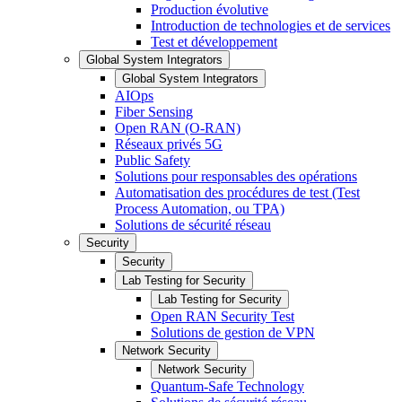
Production évolutive
Introduction de technologies et de services
Test et développement
Global System Integrators
Global System Integrators
AIOps
Fiber Sensing
Open RAN (O-RAN)
Réseaux privés 5G
Public Safety
Solutions pour responsables des opérations
Automatisation des procédures de test (Test
Process Automation, ou TPA)
Solutions de sécurité réseau
Security
Security
Lab Testing for Security
Lab Testing for Security
Open RAN Security Test
Solutions de gestion de VPN
Network Security
Network Security
Quantum-Safe Technology