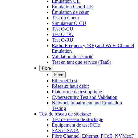
Émulation UE
Émulation Cloud UE
Émulation de cœur
Test du Coeur
Simulateur O-CU
Test O-CU
Test O-DU
Test O-RU
Radio Frequency (RF) and Wi-Fi Channel
Emulation
Validation de sécurité
Test en tant que service (TaaS)
Fibre
Fibre
Ethernet Test
Réseaux haut débit
Plateforme de test optique
Cybersecurity Test and Validation
Network Impairment and Emulation
Testing
Test de réseau de stockage
Test de réseau de stockage
Équipement de test PCIe
SAS et SATA
Fibre Channel, Ethernet, FCoE, NVMeoF