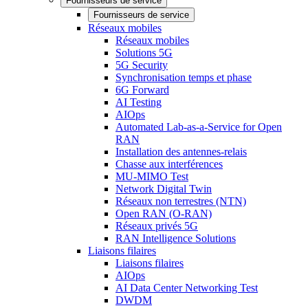
Fournisseurs de service
Fournisseurs de service
Réseaux mobiles
Réseaux mobiles
Solutions 5G
5G Security
Synchronisation temps et phase
6G Forward
AI Testing
AIOps
Automated Lab-as-a-Service for Open
RAN
Installation des antennes-relais
Chasse aux interférences
MU-MIMO Test
Network Digital Twin
Réseaux non terrestres (NTN)
Open RAN (O-RAN)
Réseaux privés 5G
RAN Intelligence Solutions
Liaisons filaires
Liaisons filaires
AIOps
AI Data Center Networking Test
DWDM