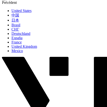
Précédent
United States
中国
日本
Brasil
СНГ
Deutschland
España
France
United Kingdom
Mexico