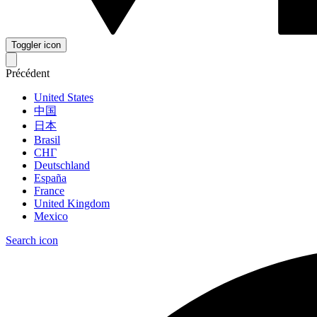
Toggler icon
Précédent
United States
中国
日本
Brasil
СНГ
Deutschland
España
France
United Kingdom
Mexico
Search icon