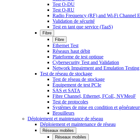
Test O-DU
Test O-RU
Radio Frequency (RF) and Wi-Fi Channel E
Validation de sécurité
Test en tant que service (TaaS)
Fibre
Fibre
Ethernet Test
Réseaux haut débit
Plateforme de test optique
Cybersecurity Test and Validation
Network Impairment and Emulation Testing
Test de réseau de stockage
Test de réseau de stockage
Équipement de test PCIe
SAS et SATA
Fibre Channel, Ethernet, FCoE, NVMeoF
Test de protocoles
Systèmes de mise en condition et générateur
Brouilleurs
Déploiement et maintenance de réseau
Déploiement et maintenance de réseau
Réseaux mobiles
Réseaux mobiles