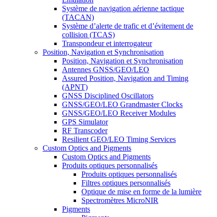
Système de navigation aérienne tactique
(TACAN)
Système d’alerte de trafic et d’évitement de
collision (TCAS)
Transpondeur et interrogateur
Position, Navigation et Synchronisation
Position, Navigation et Synchronisation
Antennes GNSS/GEO/LEO
Assured Position, Navigation and Timing
(APNT)
GNSS Disciplined Oscillators
GNSS/GEO/LEO Grandmaster Clocks
GNSS/GEO/LEO Receiver Modules
GPS Simulator
RF Transcoder
Resilient GEO/LEO Timing Services
Custom Optics and Pigments
Custom Optics and Pigments
Produits optiques personnalisés
Produits optiques personnalisés
Filtres optiques personnalisés
Optique de mise en forme de la lumière
Spectromètres MicroNIR
Pigments