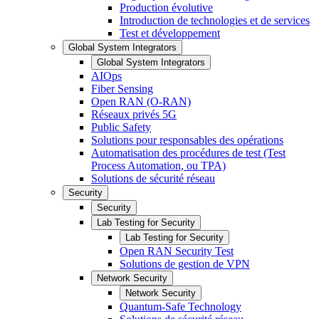
Production évolutive
Introduction de technologies et de services
Test et développement
Global System Integrators
Global System Integrators
AIOps
Fiber Sensing
Open RAN (O-RAN)
Réseaux privés 5G
Public Safety
Solutions pour responsables des opérations
Automatisation des procédures de test (Test
Process Automation, ou TPA)
Solutions de sécurité réseau
Security
Security
Lab Testing for Security
Lab Testing for Security
Open RAN Security Test
Solutions de gestion de VPN
Network Security
Network Security
Quantum-Safe Technology