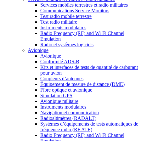
Services mobiles terrestres et radio militaires
Communications Service Monitors
Test radio mobile terrestre
Test radio militaire
Instruments modulaires
Radio Frequency (RF) and Wi-Fi Channel
Emulation
Radio et systèmes logiciels
Avionique
Avionique
Conformité ADS-B
Kits et interfaces de tests de quantité de carburant
pour avion
Coupleurs d’antennes
Équipement de mesure de distance (DME)
Fibre optique et avionique
Simulation GPS
Avionique militaire
Instruments modulaires
Navigation et communication
Radioaltimètres (RADALT)
Systèmes d’équipements de tests automatiques de
fréquence radio (RF ATE)
Radio Frequency (RF) and Wi-Fi Channel
Emulation