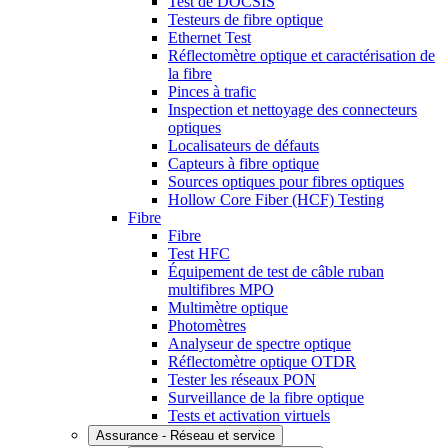
Test de DOCSIS
Testeurs de fibre optique
Ethernet Test
Réflectomètre optique et caractérisation de
la fibre
Pinces à trafic
Inspection et nettoyage des connecteurs
optiques
Localisateurs de défauts
Capteurs à fibre optique
Sources optiques pour fibres optiques
Hollow Core Fiber (HCF) Testing
Fibre
Fibre
Test HFC
Équipement de test de câble ruban
multifibres MPO
Multimètre optique
Photomètres
Analyseur de spectre optique
Réflectomètre optique OTDR
Tester les réseaux PON
Surveillance de la fibre optique
Tests et activation virtuels
Assurance - Réseau et service