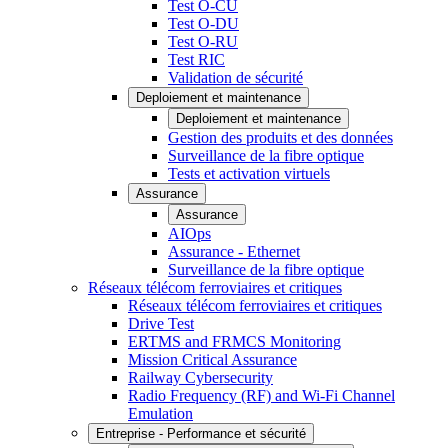
Test O-CU
Test O-DU
Test O-RU
Test RIC
Validation de sécurité
Deploiement et maintenance
Deploiement et maintenance
Gestion des produits et des données
Surveillance de la fibre optique
Tests et activation virtuels
Assurance
Assurance
AIOps
Assurance - Ethernet
Surveillance de la fibre optique
Réseaux télécom ferroviaires et critiques
Réseaux télécom ferroviaires et critiques
Drive Test
ERTMS and FRMCS Monitoring
Mission Critical Assurance
Railway Cybersecurity
Radio Frequency (RF) and Wi-Fi Channel
Emulation
Entreprise - Performance et sécurité