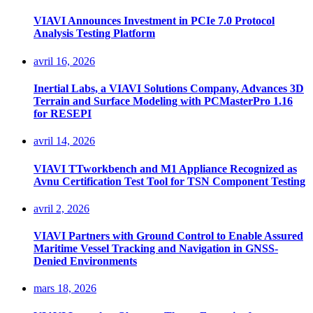
VIAVI Announces Investment in PCIe 7.0 Protocol
Analysis Testing Platform
avril 16, 2026
Inertial Labs, a VIAVI Solutions Company, Advances 3D
Terrain and Surface Modeling with PCMasterPro 1.16
for RESEPI
avril 14, 2026
VIAVI TTworkbench and M1 Appliance Recognized as
Avnu Certification Test Tool for TSN Component Testing
avril 2, 2026
VIAVI Partners with Ground Control to Enable Assured
Maritime Vessel Tracking and Navigation in GNSS-
Denied Environments
mars 18, 2026