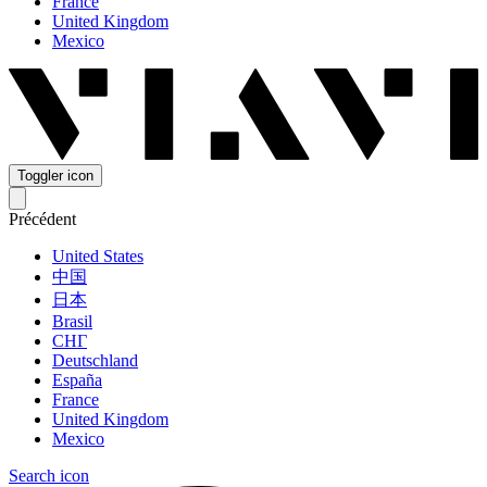
France
United Kingdom
Mexico
Toggler icon
Précédent
United States
中国
日本
Brasil
СНГ
Deutschland
España
France
United Kingdom
Mexico
Search icon