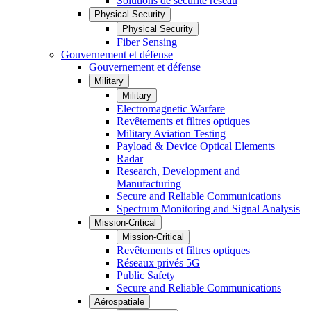
Solutions de sécurité réseau
Physical Security
Physical Security
Fiber Sensing
Gouvernement et défense
Gouvernement et défense
Military
Military
Electromagnetic Warfare
Revêtements et filtres optiques
Military Aviation Testing
Payload & Device Optical Elements
Radar
Research, Development and
Manufacturing
Secure and Reliable Communications
Spectrum Monitoring and Signal Analysis
Mission-Critical
Mission-Critical
Revêtements et filtres optiques
Réseaux privés 5G
Public Safety
Secure and Reliable Communications
Aérospatiale