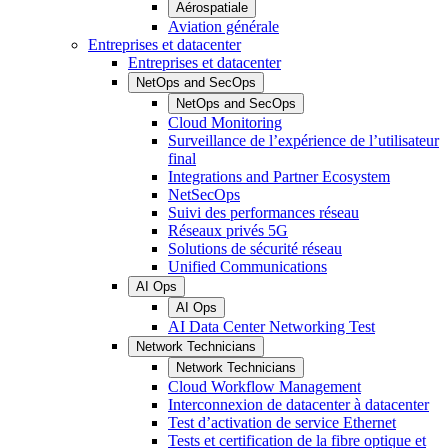
Aérospatiale
Aviation générale
Entreprises et datacenter
Entreprises et datacenter
NetOps and SecOps
NetOps and SecOps
Cloud Monitoring
Surveillance de l’expérience de l’utilisateur
final
Integrations and Partner Ecosystem
NetSecOps
Suivi des performances réseau
Réseaux privés 5G
Solutions de sécurité réseau
Unified Communications
AI Ops
AI Ops
AI Data Center Networking Test
Network Technicians
Network Technicians
Cloud Workflow Management
Interconnexion de datacenter à datacenter
Test d’activation de service Ethernet
Tests et certification de la fibre optique et