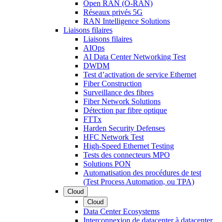
Open RAN (O-RAN)
Réseaux privés 5G
RAN Intelligence Solutions
Liaisons filaires
Liaisons filaires
AIOps
AI Data Center Networking Test
DWDM
Test d’activation de service Ethernet
Fiber Construction
Surveillance des fibres
Fiber Network Solutions
Détection par fibre optique
FTTx
Harden Security Defenses
HFC Network Test
High-Speed Ethernet Testing
Tests des connecteurs MPO
Solutions PON
Automatisation des procédures de test
(Test Process Automation, ou TPA)
Cloud
Cloud
Data Center Ecosystems
Interconnexion de datacenter à datacenter