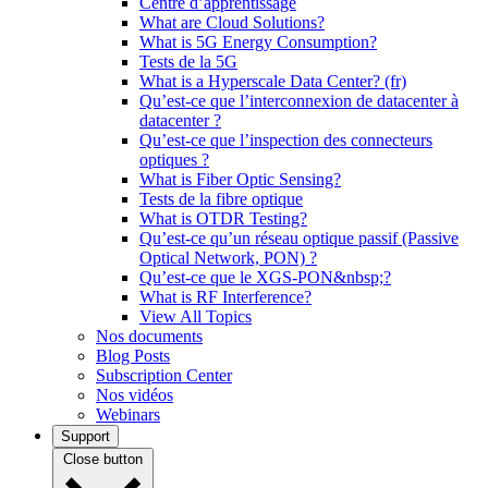
Centre d’apprentissage
What are Cloud Solutions?
What is 5G Energy Consumption?
Tests de la 5G
What is a Hyperscale Data Center? (fr)
Qu’est-ce que l’interconnexion de datacenter à
datacenter ?
Qu’est-ce que l’inspection des connecteurs
optiques ?
What is Fiber Optic Sensing?
Tests de la fibre optique
What is OTDR Testing?
Qu’est-ce qu’un réseau optique passif (Passive
Optical Network, PON) ?
Qu’est-ce que le XGS-PON&nbsp;?
What is RF Interference?
View All Topics
Nos documents
Blog Posts
Subscription Center
Nos vidéos
Webinars
Support
Close button