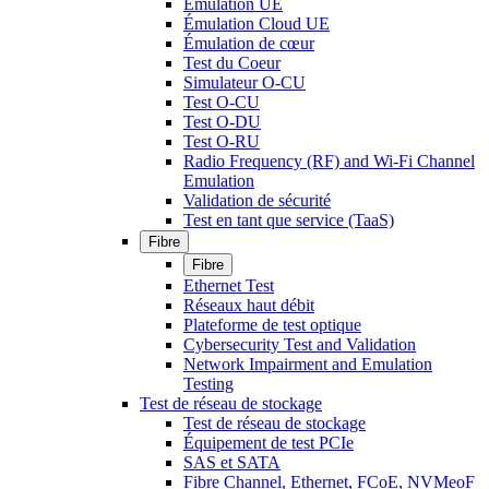
Émulation UE
Émulation Cloud UE
Émulation de cœur
Test du Coeur
Simulateur O-CU
Test O-CU
Test O-DU
Test O-RU
Radio Frequency (RF) and Wi-Fi Channel
Emulation
Validation de sécurité
Test en tant que service (TaaS)
Fibre
Fibre
Ethernet Test
Réseaux haut débit
Plateforme de test optique
Cybersecurity Test and Validation
Network Impairment and Emulation
Testing
Test de réseau de stockage
Test de réseau de stockage
Équipement de test PCIe
SAS et SATA
Fibre Channel, Ethernet, FCoE, NVMeoF