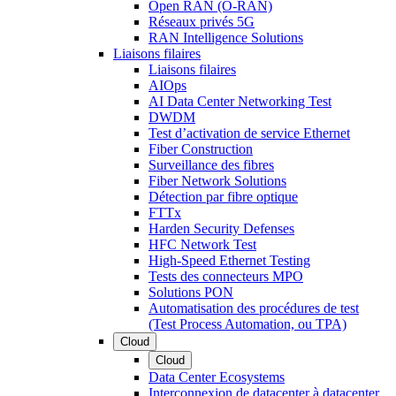
Open RAN (O-RAN)
Réseaux privés 5G
RAN Intelligence Solutions
Liaisons filaires
Liaisons filaires
AIOps
AI Data Center Networking Test
DWDM
Test d’activation de service Ethernet
Fiber Construction
Surveillance des fibres
Fiber Network Solutions
Détection par fibre optique
FTTx
Harden Security Defenses
HFC Network Test
High-Speed Ethernet Testing
Tests des connecteurs MPO
Solutions PON
Automatisation des procédures de test
(Test Process Automation, ou TPA)
Cloud
Cloud
Data Center Ecosystems
Interconnexion de datacenter à datacenter