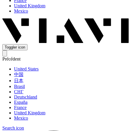
France
United Kingdom
Mexico
Toggler icon
Précédent
United States
中国
日本
Brasil
СНГ
Deutschland
España
France
United Kingdom
Mexico
Search icon