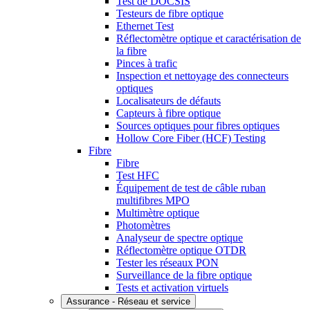
Test de DOCSIS
Testeurs de fibre optique
Ethernet Test
Réflectomètre optique et caractérisation de
la fibre
Pinces à trafic
Inspection et nettoyage des connecteurs
optiques
Localisateurs de défauts
Capteurs à fibre optique
Sources optiques pour fibres optiques
Hollow Core Fiber (HCF) Testing
Fibre
Fibre
Test HFC
Équipement de test de câble ruban
multifibres MPO
Multimètre optique
Photomètres
Analyseur de spectre optique
Réflectomètre optique OTDR
Tester les réseaux PON
Surveillance de la fibre optique
Tests et activation virtuels
Assurance - Réseau et service