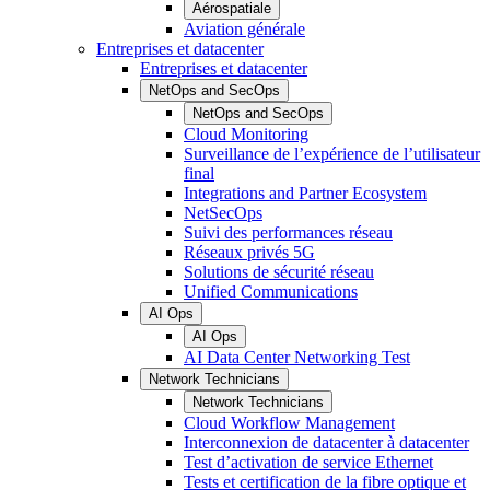
Aérospatiale
Aviation générale
Entreprises et datacenter
Entreprises et datacenter
NetOps and SecOps
NetOps and SecOps
Cloud Monitoring
Surveillance de l’expérience de l’utilisateur
final
Integrations and Partner Ecosystem
NetSecOps
Suivi des performances réseau
Réseaux privés 5G
Solutions de sécurité réseau
Unified Communications
AI Ops
AI Ops
AI Data Center Networking Test
Network Technicians
Network Technicians
Cloud Workflow Management
Interconnexion de datacenter à datacenter
Test d’activation de service Ethernet
Tests et certification de la fibre optique et