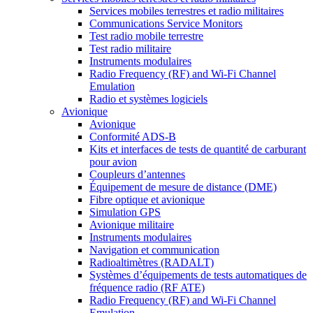
Services mobiles terrestres et radio militaires
Communications Service Monitors
Test radio mobile terrestre
Test radio militaire
Instruments modulaires
Radio Frequency (RF) and Wi-Fi Channel
Emulation
Radio et systèmes logiciels
Avionique
Avionique
Conformité ADS-B
Kits et interfaces de tests de quantité de carburant
pour avion
Coupleurs d’antennes
Équipement de mesure de distance (DME)
Fibre optique et avionique
Simulation GPS
Avionique militaire
Instruments modulaires
Navigation et communication
Radioaltimètres (RADALT)
Systèmes d’équipements de tests automatiques de
fréquence radio (RF ATE)
Radio Frequency (RF) and Wi-Fi Channel
Emulation