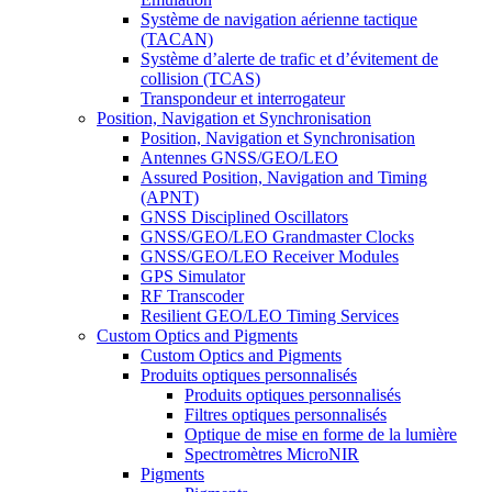
Système de navigation aérienne tactique
(TACAN)
Système d’alerte de trafic et d’évitement de
collision (TCAS)
Transpondeur et interrogateur
Position, Navigation et Synchronisation
Position, Navigation et Synchronisation
Antennes GNSS/GEO/LEO
Assured Position, Navigation and Timing
(APNT)
GNSS Disciplined Oscillators
GNSS/GEO/LEO Grandmaster Clocks
GNSS/GEO/LEO Receiver Modules
GPS Simulator
RF Transcoder
Resilient GEO/LEO Timing Services
Custom Optics and Pigments
Custom Optics and Pigments
Produits optiques personnalisés
Produits optiques personnalisés
Filtres optiques personnalisés
Optique de mise en forme de la lumière
Spectromètres MicroNIR
Pigments