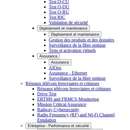
Test O-CU
Test O-DU
Test O-RU
Test RIC
Validation de sécurité
Deploiement et maintenance
Deploiement et maintenance
Gestion des produits et des données
Surveillance de la fibre optique
Tests et activation virtuels
Assurance
Assurance
AIOps
Assurance - Ethernet
Surveillance de la fibre optique
Réseaux télécom ferroviaires et critiques
Réseaux télécom ferroviaires et critiques
Drive Test
ERTMS and FRMCS Monitoring
Mission Critical Assurance
Railway Cybersecurity
Radio Frequency (RF) and Wi-Fi Channel
Emulation
Entreprise - Performance et sécurité