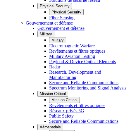
Solutions de sécurité réseau
Physical Security
Physical Security
Fiber Sensing
Gouvernement et défense
Gouvernement et défense
Military
Military
Electromagnetic Warfare
Revêtements et filtres optiques
Military Aviation Testing
Payload & Device Optical Elements
Radar
Research, Development and
Manufacturing
Secure and Reliable Communications
Spectrum Monitoring and Signal Analysis
Mission-Critical
Mission-Critical
Revêtements et filtres optiques
Réseaux privés 5G
Public Safety
Secure and Reliable Communications
Aérospatiale