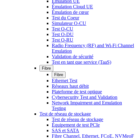
Émulation UE
Émulation Cloud UE
Émulation de cœur
Test du Coeur
Simulateur O-CU
Test O-CU
Test O-DU
Test O-RU
Radio Frequency (RF) and Wi-Fi Channel
Emulation
Validation de sécurité
Test en tant que service (TaaS)
Fibre
Fibre
Ethernet Test
Réseaux haut débit
Plateforme de test optique
Cybersecurity Test and Validation
Network Impairment and Emulation
Testing
Test de réseau de stockage
Test de réseau de stockage
Équipement de test PCIe
SAS et SATA
Fibre Channel, Ethernet, FCoE, NVMeoF