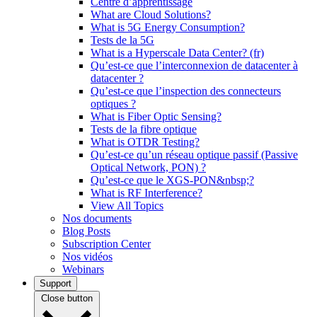
Centre d’apprentissage
What are Cloud Solutions?
What is 5G Energy Consumption?
Tests de la 5G
What is a Hyperscale Data Center? (fr)
Qu’est-ce que l’interconnexion de datacenter à
datacenter ?
Qu’est-ce que l’inspection des connecteurs
optiques ?
What is Fiber Optic Sensing?
Tests de la fibre optique
What is OTDR Testing?
Qu’est-ce qu’un réseau optique passif (Passive
Optical Network, PON) ?
Qu’est-ce que le XGS-PON&nbsp;?
What is RF Interference?
View All Topics
Nos documents
Blog Posts
Subscription Center
Nos vidéos
Webinars
Support
Close button