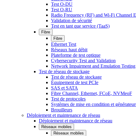
Test O-DU
Test O-RU
Radio Frequency (RF) and Wi-Fi Channel E
Validation de sécurité
Test en tant que service (TaaS)
Fibre
Fibre
Ethernet Test
Réseaux haut débit
Plateforme de test optique
Cybersecurity Test and Validation
Network Impairment and Emulation Testing
Test de réseau de stockage
Test de réseau de stockage
Équipement de test PCIe
SAS et SATA
Fibre Channel, Ethernet, FCoE, NVMeoF
Test de protocoles
Systèmes de mise en condition et générateur
Brouilleurs
Déploiement et maintenance de réseau
Déploiement et maintenance de réseau
Réseaux mobiles
Réseaux mobiles