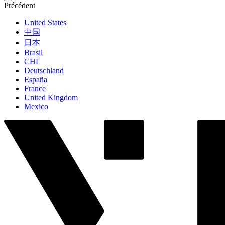
Précédent
United States
中国
日本
Brasil
СНГ
Deutschland
España
France
United Kingdom
Mexico