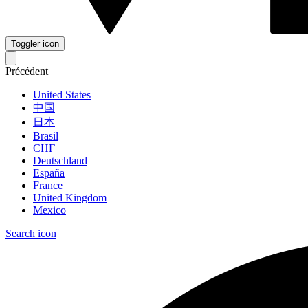
Toggler icon
Précédent
United States
中国
日本
Brasil
СНГ
Deutschland
España
France
United Kingdom
Mexico
Search icon