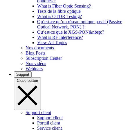
optiques ?
What is Fiber Optic Sensing?
Tests de la fibre optique
What is OTDR Testing?
Qu’est-ce qu’un réseau optique passif (Passive
Optical Network, PON) ?
Qu’est-ce que le XGS-PON&nbsp;?
What is RF Interference?
View All Topics
Nos documents
Blog Posts
Subscription Center
Nos vidéos
Webinars
Support
Close button
Support client
Support client
Portail client
Service client