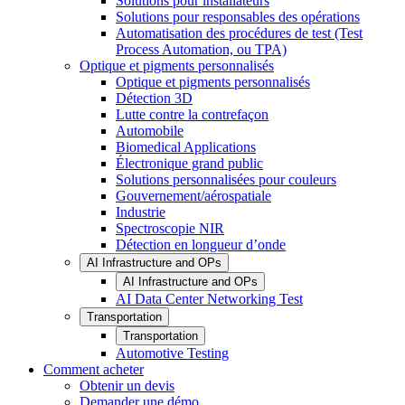
Solutions pour installateurs
Solutions pour responsables des opérations
Automatisation des procédures de test (Test
Process Automation, ou TPA)
Optique et pigments personnalisés
Optique et pigments personnalisés
Détection 3D
Lutte contre la contrefaçon
Automobile
Biomedical Applications
Électronique grand public
Solutions personnalisées pour couleurs
Gouvernement/aérospatiale
Industrie
Spectroscopie NIR
Détection en longueur d’onde
AI Infrastructure and OPs
AI Infrastructure and OPs
AI Data Center Networking Test
Transportation
Transportation
Automotive Testing
Comment acheter
Obtenir un devis
Demander une démo