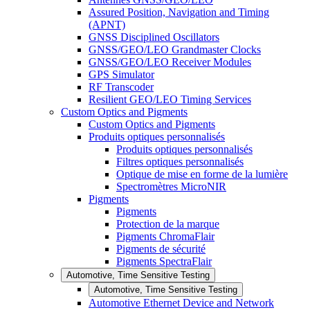
Assured Position, Navigation and Timing
(APNT)
GNSS Disciplined Oscillators
GNSS/GEO/LEO Grandmaster Clocks
GNSS/GEO/LEO Receiver Modules
GPS Simulator
RF Transcoder
Resilient GEO/LEO Timing Services
Custom Optics and Pigments
Custom Optics and Pigments
Produits optiques personnalisés
Produits optiques personnalisés
Filtres optiques personnalisés
Optique de mise en forme de la lumière
Spectromètres MicroNIR
Pigments
Pigments
Protection de la marque
Pigments ChromaFlair
Pigments de sécurité
Pigments SpectraFlair
Automotive, Time Sensitive Testing
Automotive, Time Sensitive Testing
Automotive Ethernet Device and Network