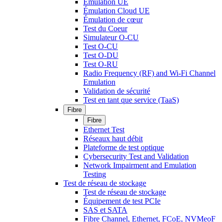
Émulation UE
Émulation Cloud UE
Émulation de cœur
Test du Coeur
Simulateur O-CU
Test O-CU
Test O-DU
Test O-RU
Radio Frequency (RF) and Wi-Fi Channel
Emulation
Validation de sécurité
Test en tant que service (TaaS)
Fibre
Fibre
Ethernet Test
Réseaux haut débit
Plateforme de test optique
Cybersecurity Test and Validation
Network Impairment and Emulation
Testing
Test de réseau de stockage
Test de réseau de stockage
Équipement de test PCIe
SAS et SATA
Fibre Channel, Ethernet, FCoE, NVMeoF