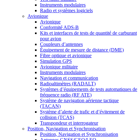
Instruments modulaires
Radio et systèmes logiciels
Avionique
Avionique
Conformité ADS-B
Kits et interfaces de tests de quantité de carburant
pour avion
Coupleurs d’antennes
Équipement de mesure de distance (DME)
Fibre optique et avionique
Simulation GPS
Avionique militaire
Instruments modulaires
Navigation et communication
Radioaltimètres (RADALT)
Systèmes d’équipements de tests automatiques de
fréquence radio (RF ATE)
Système de navigation aérienne tactique
(TACAN)
Système d’alerte de trafic et d’évitement de
collision (TCAS)
Transpondeur et interrogateur
Position, Navigation et Synchronisation
Position, Navigation et Synchronisation
Antennes GNSS/GEO/LEO