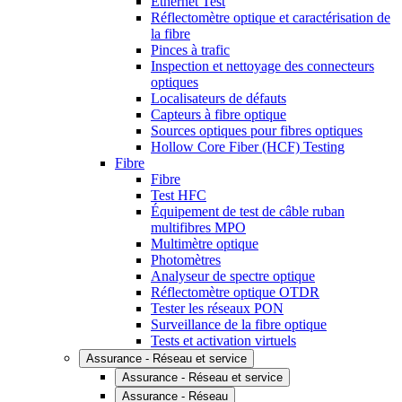
Ethernet Test
Réflectomètre optique et caractérisation de
la fibre
Pinces à trafic
Inspection et nettoyage des connecteurs
optiques
Localisateurs de défauts
Capteurs à fibre optique
Sources optiques pour fibres optiques
Hollow Core Fiber (HCF) Testing
Fibre
Fibre
Test HFC
Équipement de test de câble ruban
multifibres MPO
Multimètre optique
Photomètres
Analyseur de spectre optique
Réflectomètre optique OTDR
Tester les réseaux PON
Surveillance de la fibre optique
Tests et activation virtuels
Assurance - Réseau et service
Assurance - Réseau et service
Assurance - Réseau