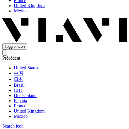
France
United Kingdom
Mexico
Toggler icon
Précédent
United States
中国
日本
Brasil
СНГ
Deutschland
España
France
United Kingdom
Mexico
Search icon