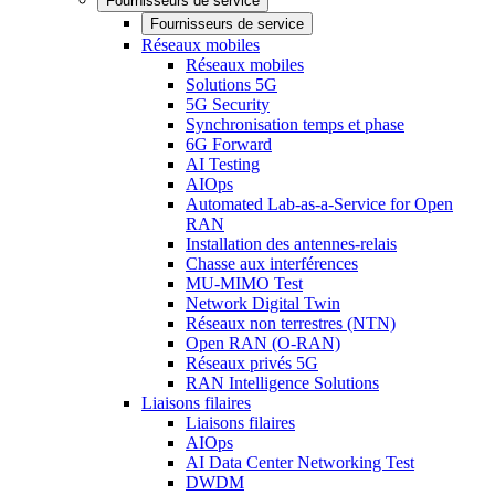
Fournisseurs de service
Fournisseurs de service
Réseaux mobiles
Réseaux mobiles
Solutions 5G
5G Security
Synchronisation temps et phase
6G Forward
AI Testing
AIOps
Automated Lab-as-a-Service for Open
RAN
Installation des antennes-relais
Chasse aux interférences
MU-MIMO Test
Network Digital Twin
Réseaux non terrestres (NTN)
Open RAN (O-RAN)
Réseaux privés 5G
RAN Intelligence Solutions
Liaisons filaires
Liaisons filaires
AIOps
AI Data Center Networking Test
DWDM