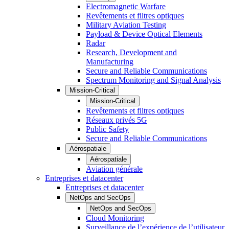
Electromagnetic Warfare
Revêtements et filtres optiques
Military Aviation Testing
Payload & Device Optical Elements
Radar
Research, Development and
Manufacturing
Secure and Reliable Communications
Spectrum Monitoring and Signal Analysis
Mission-Critical
Mission-Critical
Revêtements et filtres optiques
Réseaux privés 5G
Public Safety
Secure and Reliable Communications
Aérospatiale
Aérospatiale
Aviation générale
Entreprises et datacenter
Entreprises et datacenter
NetOps and SecOps
NetOps and SecOps
Cloud Monitoring
Surveillance de l’expérience de l’utilisateur