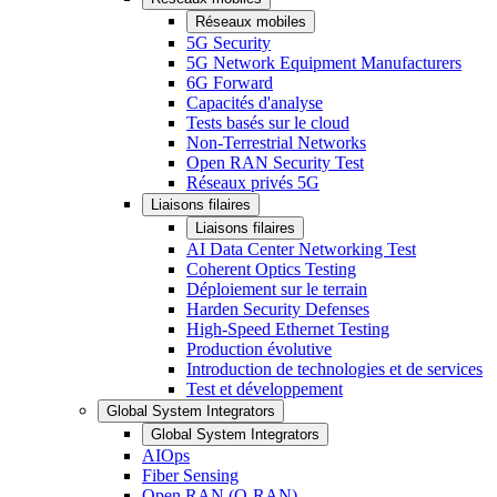
Réseaux mobiles
5G Security
5G Network Equipment Manufacturers
6G Forward
Capacités d'analyse
Tests basés sur le cloud
Non-Terrestrial Networks
Open RAN Security Test
Réseaux privés 5G
Liaisons filaires
Liaisons filaires
AI Data Center Networking Test
Coherent Optics Testing
Déploiement sur le terrain
Harden Security Defenses
High-Speed Ethernet Testing
Production évolutive
Introduction de technologies et de services
Test et développement
Global System Integrators
Global System Integrators
AIOps
Fiber Sensing
Open RAN (O-RAN)