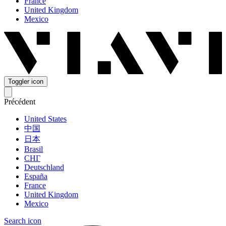
France
United Kingdom
Mexico
Toggler icon
Précédent
United States
中国
日本
Brasil
СНГ
Deutschland
España
France
United Kingdom
Mexico
Search icon