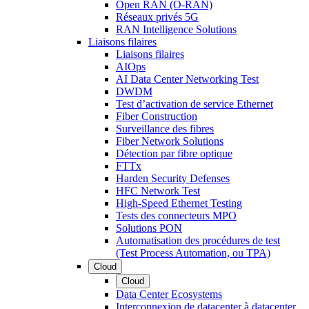
Open RAN (O-RAN)
Réseaux privés 5G
RAN Intelligence Solutions
Liaisons filaires
Liaisons filaires
AIOps
AI Data Center Networking Test
DWDM
Test d’activation de service Ethernet
Fiber Construction
Surveillance des fibres
Fiber Network Solutions
Détection par fibre optique
FTTx
Harden Security Defenses
HFC Network Test
High-Speed Ethernet Testing
Tests des connecteurs MPO
Solutions PON
Automatisation des procédures de test
(Test Process Automation, ou TPA)
Cloud
Cloud
Data Center Ecosystems
Interconnexion de datacenter à datacenter