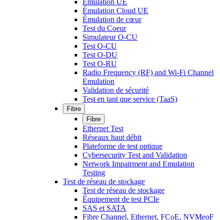
Émulation UE
Émulation Cloud UE
Émulation de cœur
Test du Coeur
Simulateur O-CU
Test O-CU
Test O-DU
Test O-RU
Radio Frequency (RF) and Wi-Fi Channel
Emulation
Validation de sécurité
Test en tant que service (TaaS)
Fibre
Fibre
Ethernet Test
Réseaux haut débit
Plateforme de test optique
Cybersecurity Test and Validation
Network Impairment and Emulation
Testing
Test de réseau de stockage
Test de réseau de stockage
Équipement de test PCIe
SAS et SATA
Fibre Channel, Ethernet, FCoE, NVMeoF