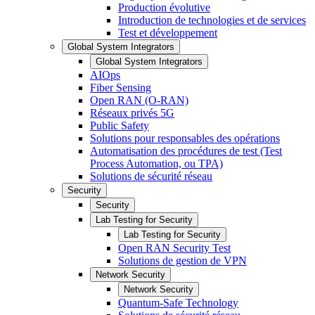
Production évolutive
Introduction de technologies et de services
Test et développement
Global System Integrators
Global System Integrators
AIOps
Fiber Sensing
Open RAN (O-RAN)
Réseaux privés 5G
Public Safety
Solutions pour responsables des opérations
Automatisation des procédures de test (Test
Process Automation, ou TPA)
Solutions de sécurité réseau
Security
Security
Lab Testing for Security
Lab Testing for Security
Open RAN Security Test
Solutions de gestion de VPN
Network Security
Network Security
Quantum-Safe Technology