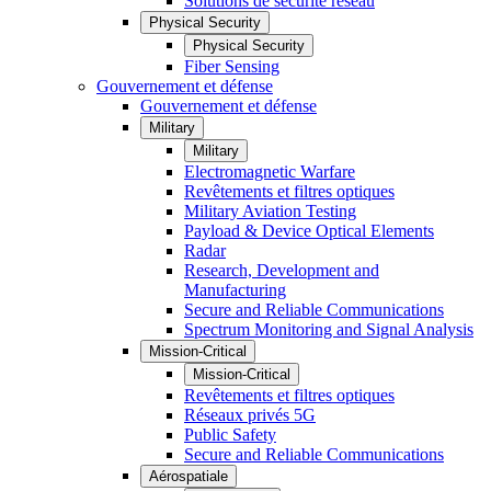
Solutions de sécurité réseau
Physical Security
Physical Security
Fiber Sensing
Gouvernement et défense
Gouvernement et défense
Military
Military
Electromagnetic Warfare
Revêtements et filtres optiques
Military Aviation Testing
Payload & Device Optical Elements
Radar
Research, Development and
Manufacturing
Secure and Reliable Communications
Spectrum Monitoring and Signal Analysis
Mission-Critical
Mission-Critical
Revêtements et filtres optiques
Réseaux privés 5G
Public Safety
Secure and Reliable Communications
Aérospatiale