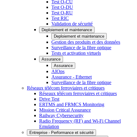
Test O-CU
Test O-DU
Test O-RU
Test RIC
Validation de sécurité
Deploiement et maintenance
Deploiement et maintenance
Gestion des produits et des données
Surveillance de la fibre optique
Tests et activation virtuels
Assurance
Assurance
AIOps
Assurance - Ethernet
Surveillance de la fibre optique
Réseaux télécom ferroviaires et critiques
Réseaux télécom ferroviaires et critiques
Drive Test
ERTMS and FRMCS Monitoring
Mission Critical Assurance
Railway Cybersecurity
Radio Frequency (RF) and Wi-Fi Channel
Emulation
Entreprise - Performance et sécurité