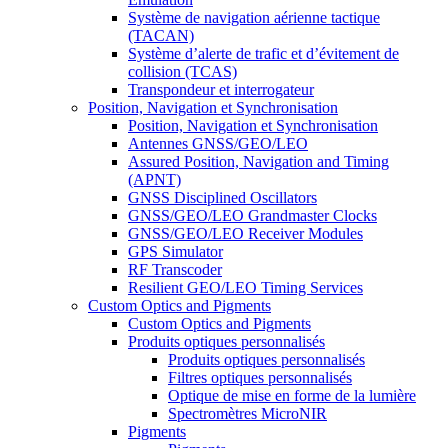
Système de navigation aérienne tactique
(TACAN)
Système d’alerte de trafic et d’évitement de
collision (TCAS)
Transpondeur et interrogateur
Position, Navigation et Synchronisation
Position, Navigation et Synchronisation
Antennes GNSS/GEO/LEO
Assured Position, Navigation and Timing
(APNT)
GNSS Disciplined Oscillators
GNSS/GEO/LEO Grandmaster Clocks
GNSS/GEO/LEO Receiver Modules
GPS Simulator
RF Transcoder
Resilient GEO/LEO Timing Services
Custom Optics and Pigments
Custom Optics and Pigments
Produits optiques personnalisés
Produits optiques personnalisés
Filtres optiques personnalisés
Optique de mise en forme de la lumière
Spectromètres MicroNIR
Pigments