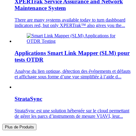
XPERTrak Service Assurance and Network
Maintenance System
There are many systems available today to turn dashboard
indicators red, but only XPERTrak™ also gives you the...
Applications Smart Link Mapper (SLM) pour
tests OTDR
Analyse du lien optique, détection des événements et défauts
et affichage sous forme d’une vue simplifiée à l’aide d...
StrataSync
StrataSync est une solution hébergée sur le cloud permettant
de gérer les parcs d’instruments de mesure VIAVI, leur...
Plus de Produits