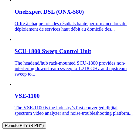
OneExpert DSL (ONX-580)
Offre à chaque fois des résultats haute performance lors du
déploiement de services haut débit au domicile des...
SCU-1800 Sweep Control Unit
The headend/hub rack-mounted SCU-1800 provides non-
interfering downstream sweep to 1.218 GHz and upstream
sweep to...
VSE-1100
The VSE-1100 is the industry’s first converged digital
spectrum video analyzer and noise-troubleshooting platform...
Remote PHY (R-PHY)