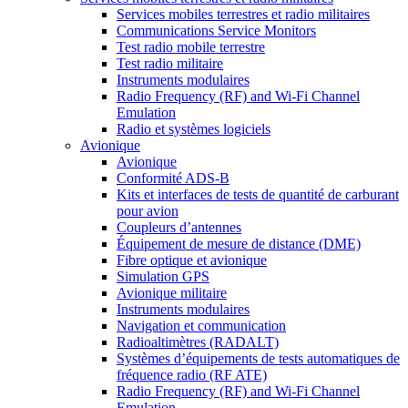
Services mobiles terrestres et radio militaires
Communications Service Monitors
Test radio mobile terrestre
Test radio militaire
Instruments modulaires
Radio Frequency (RF) and Wi-Fi Channel
Emulation
Radio et systèmes logiciels
Avionique
Avionique
Conformité ADS-B
Kits et interfaces de tests de quantité de carburant
pour avion
Coupleurs d’antennes
Équipement de mesure de distance (DME)
Fibre optique et avionique
Simulation GPS
Avionique militaire
Instruments modulaires
Navigation et communication
Radioaltimètres (RADALT)
Systèmes d’équipements de tests automatiques de
fréquence radio (RF ATE)
Radio Frequency (RF) and Wi-Fi Channel
Emulation