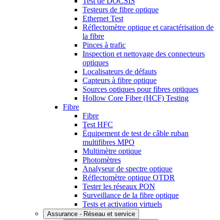
Test de DOCSIS
Testeurs de fibre optique
Ethernet Test
Réflectomètre optique et caractérisation de
la fibre
Pinces à trafic
Inspection et nettoyage des connecteurs
optiques
Localisateurs de défauts
Capteurs à fibre optique
Sources optiques pour fibres optiques
Hollow Core Fiber (HCF) Testing
Fibre
Fibre
Test HFC
Équipement de test de câble ruban
multifibres MPO
Multimètre optique
Photomètres
Analyseur de spectre optique
Réflectomètre optique OTDR
Tester les réseaux PON
Surveillance de la fibre optique
Tests et activation virtuels
Assurance - Réseau et service