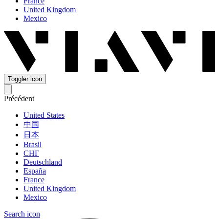
France
United Kingdom
Mexico
Toggler icon
Précédent
United States
中国
日本
Brasil
СНГ
Deutschland
España
France
United Kingdom
Mexico
Search icon