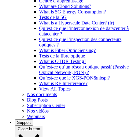
Centre d’apprentissage
What are Cloud Solutions?
What is 5G Energy Consumption?
Tests de la 5G
What is a Hyperscale Data Center? (fr)
Qu’est-ce que l’interconnexion de datacenter à
datacenter ?
Qu’est-ce que l’inspection des connecteurs
optiques ?
What is Fiber Optic Sensing?
Tests de la fibre optique
What is OTDR Testing?
Qu’est-ce qu’un réseau optique passif (Passive
Optical Network, PON) ?
Qu’est-ce que le XGS-PON&nbsp;?
What is RF Interference?
View All Topics
Nos documents
Blog Posts
Subscription Center
Nos vidéos
Webinars
Support
Close button