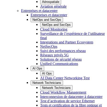
Aérospatiale
Aviation générale
Entreprises et datacenter
Entreprises et datacenter
NetOps and SecOps
NetOps and SecOps
Cloud Monitoring
Surveillance de l’expérience de l’utilisateur
final
Integrations and Partner Ecosystem
NetSecOps
Suivi des performances réseau
Réseaux privés 5G
Solutions de sécurité réseau
Unified Communications
AI Ops
AI Ops
AI Data Center Networking Test
Network Technicians
Network Technicians
Cloud Workflow Management
Interconnexion de datacenter à datacenter
Test d’activation de service Ethernet
Tests et certification de la fibre optique et