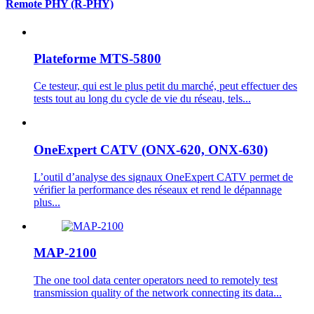
Remote PHY (R-PHY)
Plateforme MTS-5800
Ce testeur, qui est le plus petit du marché, peut effectuer des
tests tout au long du cycle de vie du réseau, tels...
OneExpert CATV (ONX-620, ONX-630)
L’outil d’analyse des signaux OneExpert CATV permet de
vérifier la performance des réseaux et rend le dépannage
plus...
MAP-2100
The one tool data center operators need to remotely test
transmission quality of the network connecting its data...