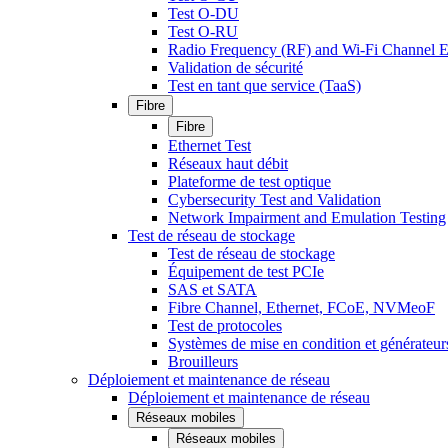
Test O-DU
Test O-RU
Radio Frequency (RF) and Wi-Fi Channel E
Validation de sécurité
Test en tant que service (TaaS)
Fibre
Fibre
Ethernet Test
Réseaux haut débit
Plateforme de test optique
Cybersecurity Test and Validation
Network Impairment and Emulation Testing
Test de réseau de stockage
Test de réseau de stockage
Équipement de test PCIe
SAS et SATA
Fibre Channel, Ethernet, FCoE, NVMeoF
Test de protocoles
Systèmes de mise en condition et générateur
Brouilleurs
Déploiement et maintenance de réseau
Déploiement et maintenance de réseau
Réseaux mobiles
Réseaux mobiles