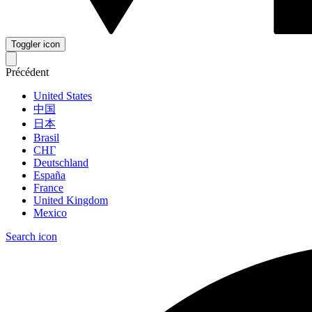
Toggler icon
Précédent
United States
中国
日本
Brasil
СНГ
Deutschland
España
France
United Kingdom
Mexico
Search icon