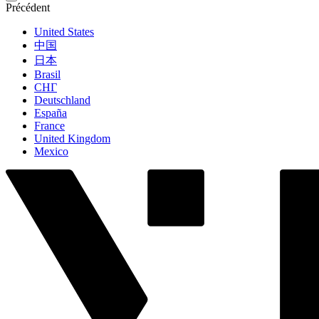
Précédent
United States
中国
日本
Brasil
СНГ
Deutschland
España
France
United Kingdom
Mexico