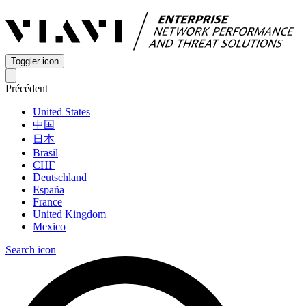
Toggler icon
Précédent
United States
中国
日本
Brasil
СНГ
Deutschland
España
France
United Kingdom
Mexico
Search icon