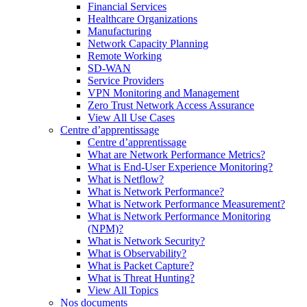
Financial Services
Healthcare Organizations
Manufacturing
Network Capacity Planning
Remote Working
SD-WAN
Service Providers
VPN Monitoring and Management
Zero Trust Network Access Assurance
View All Use Cases
Centre d’apprentissage
Centre d’apprentissage
What are Network Performance Metrics?
What is End-User Experience Monitoring?
What is Netflow?
What is Network Performance?
What is Network Performance Measurement?
What is Network Performance Monitoring
(NPM)?
What is Network Security?
What is Observability?
What is Packet Capture?
What is Threat Hunting?
View All Topics
Nos documents