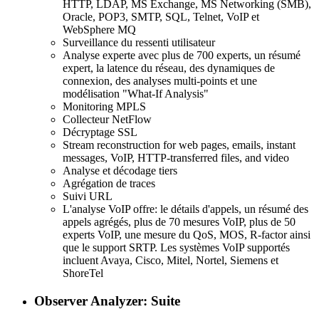
HTTP, LDAP, MS Exchange, MS Networking (SMB),
Oracle, POP3, SMTP, SQL, Telnet, VoIP et
WebSphere MQ
Surveillance du ressenti utilisateur
Analyse experte avec plus de 700 experts, un résumé
expert, la latence du réseau, des dynamiques de
connexion, des analyses multi-points et une
modélisation "What-If Analysis"
Monitoring MPLS
Collecteur NetFlow
Décryptage SSL
Stream reconstruction for web pages, emails, instant
messages, VoIP, HTTP-transferred files, and video
Analyse et décodage tiers
Agrégation de traces
Suivi URL
L'analyse VoIP offre: le détails d'appels, un résumé des
appels agrégés, plus de 70 mesures VoIP, plus de 50
experts VoIP, une mesure du QoS, MOS, R-factor ainsi
que le support SRTP. Les systèmes VoIP supportés
incluent Avaya, Cisco, Mitel, Nortel, Siemens et
ShoreTel
Observer Analyzer: Suite