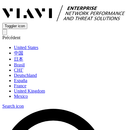
Toggler icon
Précédent
United States
中国
日本
Brasil
СНГ
Deutschland
España
France
United Kingdom
Mexico
Search icon