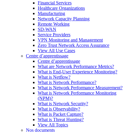
Financial Services
Healthcare Organizations
Manufacturing
Network Capacity Planning
Remote Working
SD-WAN
Service Providers
VPN Monitoring and Management
Zero Trust Network Access Assurance
View All Use Cases
Centre d’apprentissage
Centre d’apprentissage
What are Network Performance Metrics?
What is End-User Experience Monitoring?
What is Netflow?
What is Network Performance?
What is Network Performance Measurement?
What is Network Performance Monitoring
(NPM)?
What is Network Security?
What is Observability?
What is Packet Capture?
What is Threat Hunting?
View All Topics
Nos documents