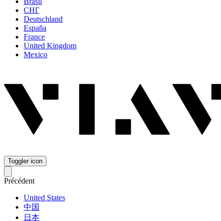
Brasil
СНГ
Deutschland
España
France
United Kingdom
Mexico
Toggler icon
Précédent
United States
中国
日本