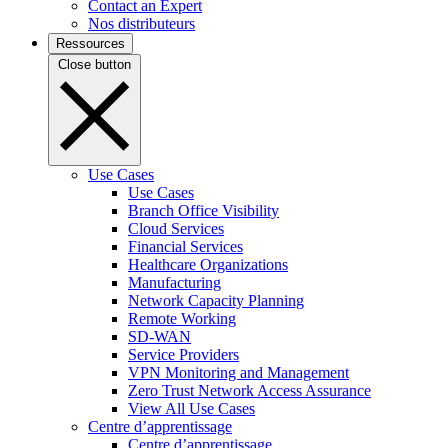
Contact an Expert
Nos distributeurs
Ressources
Close button
Use Cases
Use Cases
Branch Office Visibility
Cloud Services
Financial Services
Healthcare Organizations
Manufacturing
Network Capacity Planning
Remote Working
SD-WAN
Service Providers
VPN Monitoring and Management
Zero Trust Network Access Assurance
View All Use Cases
Centre d’apprentissage
Centre d’apprentissage