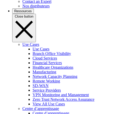
Contact an Expert
Nos distributeurs
Ressources
Close button
Use Cases
Use Cases
Branch Office Visibility
Cloud Services
Financial Services
Healthcare Organizations
Manufacturing
Network Capacity Planning
Remote Working
SD-WAN
Service Providers
VPN Monitoring and Management
Zero Trust Network Access Assurance
View All Use Cases
Centre d’apprentissage
Centre d’apprentissage