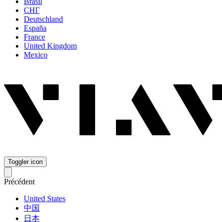
Brasil
СНГ
Deutschland
España
France
United Kingdom
Mexico
Toggler icon
Précédent
United States
中国
日本