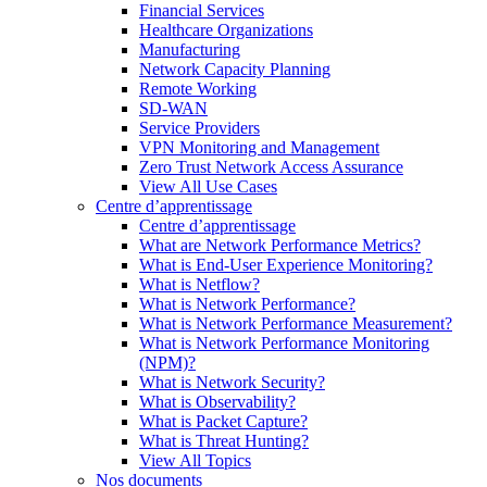
Financial Services
Healthcare Organizations
Manufacturing
Network Capacity Planning
Remote Working
SD-WAN
Service Providers
VPN Monitoring and Management
Zero Trust Network Access Assurance
View All Use Cases
Centre d’apprentissage
Centre d’apprentissage
What are Network Performance Metrics?
What is End-User Experience Monitoring?
What is Netflow?
What is Network Performance?
What is Network Performance Measurement?
What is Network Performance Monitoring
(NPM)?
What is Network Security?
What is Observability?
What is Packet Capture?
What is Threat Hunting?
View All Topics
Nos documents