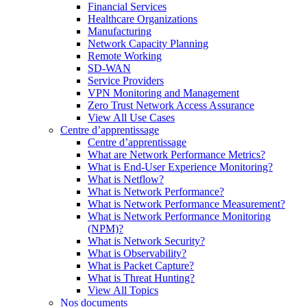
Financial Services
Healthcare Organizations
Manufacturing
Network Capacity Planning
Remote Working
SD-WAN
Service Providers
VPN Monitoring and Management
Zero Trust Network Access Assurance
View All Use Cases
Centre d’apprentissage
Centre d’apprentissage
What are Network Performance Metrics?
What is End-User Experience Monitoring?
What is Netflow?
What is Network Performance?
What is Network Performance Measurement?
What is Network Performance Monitoring
(NPM)?
What is Network Security?
What is Observability?
What is Packet Capture?
What is Threat Hunting?
View All Topics
Nos documents