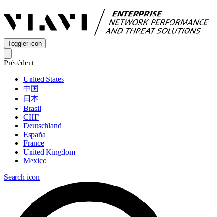
Toggler icon
Précédent
United States
中国
日本
Brasil
СНГ
Deutschland
España
France
United Kingdom
Mexico
Search icon