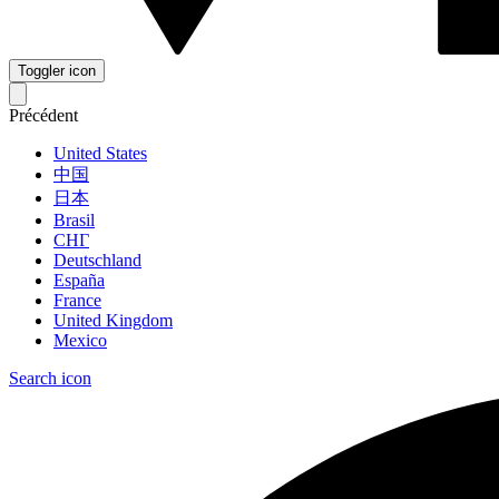
Toggler icon
Précédent
United States
中国
日本
Brasil
СНГ
Deutschland
España
France
United Kingdom
Mexico
Search icon