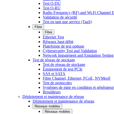
Test O-DU
Test O-RU
Radio Frequency (RF) and Wi-Fi Channel E
Validation de sécurité
Test en tant que service (TaaS)
Fibre
Fibre
Ethernet Test
Réseaux haut débit
Plateforme de test optique
Cybersecurity Test and Validation
Network Impairment and Emulation Testing
Test de réseau de stockage
Test de réseau de stockage
Équipement de test PCIe
SAS et SATA
Fibre Channel, Ethernet, FCoE, NVMeoF
Test de protocoles
Systèmes de mise en condition et générateur
Brouilleurs
Déploiement et maintenance de réseau
Déploiement et maintenance de réseau
Réseaux mobiles
Réseaux mobiles