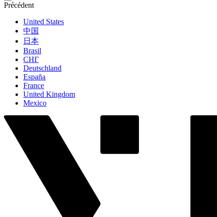
Précédent
United States
中国
日本
Brasil
СНГ
Deutschland
España
France
United Kingdom
Mexico