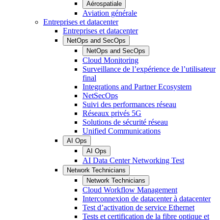
Aérospatiale
Aviation générale
Entreprises et datacenter
Entreprises et datacenter
NetOps and SecOps
NetOps and SecOps
Cloud Monitoring
Surveillance de l’expérience de l’utilisateur
final
Integrations and Partner Ecosystem
NetSecOps
Suivi des performances réseau
Réseaux privés 5G
Solutions de sécurité réseau
Unified Communications
AI Ops
AI Ops
AI Data Center Networking Test
Network Technicians
Network Technicians
Cloud Workflow Management
Interconnexion de datacenter à datacenter
Test d’activation de service Ethernet
Tests et certification de la fibre optique et