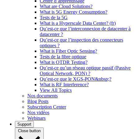
Centre d’apprentissage
What are Cloud Solutions?
What is 5G Energy Consumption?
Tests de la 5G
What is a Hyperscale Data Center? (fr)
Qu’est-ce que l’interconnexion de datacenter à
datacenter ?
Qu’est-ce que l’inspection des connecteurs
optiques ?
What is Fiber Optic Sensing?
Tests de la fibre optique
What is OTDR Testing?
Qu’est-ce qu’un réseau optique passif (Passive
Optical Network, PON) ?
Qu’est-ce que le XGS-PON&nbsp;?
What is RF Interference?
View All Topics
Nos documents
Blog Posts
Subscription Center
Nos vidéos
Webinars
Support
Close button