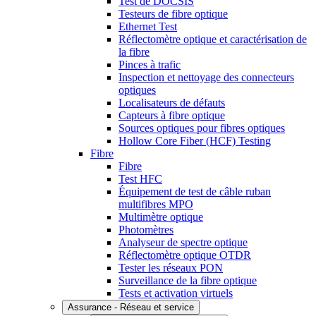
Test de DOCSIS
Testeurs de fibre optique
Ethernet Test
Réflectomètre optique et caractérisation de
la fibre
Pinces à trafic
Inspection et nettoyage des connecteurs
optiques
Localisateurs de défauts
Capteurs à fibre optique
Sources optiques pour fibres optiques
Hollow Core Fiber (HCF) Testing
Fibre
Fibre
Test HFC
Équipement de test de câble ruban
multifibres MPO
Multimètre optique
Photomètres
Analyseur de spectre optique
Réflectomètre optique OTDR
Tester les réseaux PON
Surveillance de la fibre optique
Tests et activation virtuels
Assurance - Réseau et service