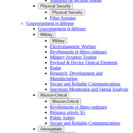
Solutions de sécurité réseau
Physical Security
Physical Security
Fiber Sensing
Gouvernement et défense
Gouvernement et défense
Military
Military
Electromagnetic Warfare
Revêtements et filtres optiques
Military Aviation Testing
Payload & Device Optical Elements
Radar
Research, Development and
Manufacturing
Secure and Reliable Communications
Spectrum Monitoring and Signal Analysis
Mission-Critical
Mission-Critical
Revêtements et filtres optiques
Réseaux privés 5G
Public Safety
Secure and Reliable Communications
Aérospatiale