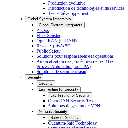
Production évolutive
Introduction de technologies et de services
Test et développement
Global System Integrators
Global System Integrators
AIOps
Fiber Sensing
Open RAN (O-RAN)
Réseaux privés 5G
Public Safety
Solutions pour responsables des opérations
Automatisation des procédures de test (Test
Process Automation, ou TPA)
Solutions de sécurité réseau
Security
Security
Lab Testing for Security
Lab Testing for Security
Open RAN Security Test
Solutions de gestion de VPN
Network Security
Network Security
Quantum-Safe Technology