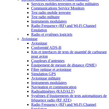
Services mobiles terrestres et radio militaires
Communications Service Monitors
Test radio mobile terrestre
Test radio militaire
Instruments modulaires
Radio Frequency (RF) and Wi-Fi Channel
Emulation
Radio et systèmes logiciels
Avionique
Avionique
Conformité ADS-B
Kits et interfaces de tests de quantité de carburant
pour avion
Coupleurs d’antennes
Équipement de mesure de distance (DME)
Fibre optique et avionique
Simulation GPS
Avionique militaire
Instruments modulaires
Navigation et communication
Radioaltimètres (RADALT)
Systèmes d’équipements de tests automatiques de
fréquence radio (RF ATE)
Radio Frequency (RF) and Wi-Fi Channel
Emulation