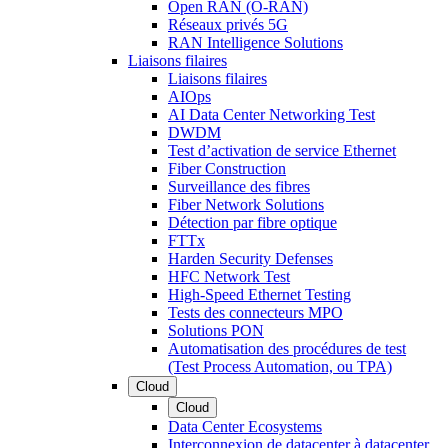
Open RAN (O-RAN)
Réseaux privés 5G
RAN Intelligence Solutions
Liaisons filaires
Liaisons filaires
AIOps
AI Data Center Networking Test
DWDM
Test d’activation de service Ethernet
Fiber Construction
Surveillance des fibres
Fiber Network Solutions
Détection par fibre optique
FTTx
Harden Security Defenses
HFC Network Test
High-Speed Ethernet Testing
Tests des connecteurs MPO
Solutions PON
Automatisation des procédures de test
(Test Process Automation, ou TPA)
Cloud
Cloud
Data Center Ecosystems
Interconnexion de datacenter à datacenter