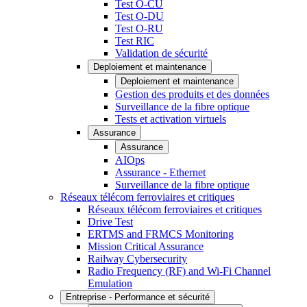
Test O-CU
Test O-DU
Test O-RU
Test RIC
Validation de sécurité
Deploiement et maintenance
Deploiement et maintenance
Gestion des produits et des données
Surveillance de la fibre optique
Tests et activation virtuels
Assurance
Assurance
AIOps
Assurance - Ethernet
Surveillance de la fibre optique
Réseaux télécom ferroviaires et critiques
Réseaux télécom ferroviaires et critiques
Drive Test
ERTMS and FRMCS Monitoring
Mission Critical Assurance
Railway Cybersecurity
Radio Frequency (RF) and Wi-Fi Channel
Emulation
Entreprise - Performance et sécurité