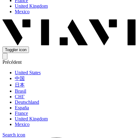
France
United Kingdom
Mexico
Toggler icon
Précédent
United States
中国
日本
Brasil
СНГ
Deutschland
España
France
United Kingdom
Mexico
Search icon