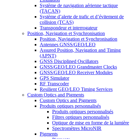
Système de navigation aérienne tactique
(TACAN)
Système d’alerte de trafic et d’évitement de
collision (TCAS)
Transpondeur et interrogateur
Position, Navigation et Synchronisation
Position, Navigation et Synchronisation
Antennes GNSS/GEO/LEO
Assured Position, Navigation and Timing
(APNT)
GNSS Disciplined Oscillators
GNSS/GEO/LEO Grandmaster Clocks
GNSS/GEO/LEO Receiver Modules
GPS Simulator
RF Transcoder
Resilient GEO/LEO Timing Services
Custom Optics and Pigments
Custom Optics and Pigments
Produits optiques personnalisés
Produits optiques personnalisés
Filtres optiques personnalisés
Optique de mise en forme de la lumière
Spectromètres MicroNIR
Pigments