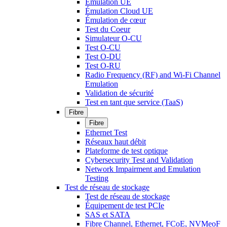
Émulation UE
Émulation Cloud UE
Émulation de cœur
Test du Coeur
Simulateur O-CU
Test O-CU
Test O-DU
Test O-RU
Radio Frequency (RF) and Wi-Fi Channel
Emulation
Validation de sécurité
Test en tant que service (TaaS)
Fibre
Fibre
Ethernet Test
Réseaux haut débit
Plateforme de test optique
Cybersecurity Test and Validation
Network Impairment and Emulation
Testing
Test de réseau de stockage
Test de réseau de stockage
Équipement de test PCIe
SAS et SATA
Fibre Channel, Ethernet, FCoE, NVMeoF