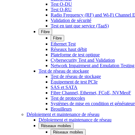
Test O-DU
Test O-RU
Radio Frequency (RF) and Wi-Fi Channel E
Validation de sécurité
Test en tant que service (TaaS)
Fibre
Fibre
Ethernet Test
Réseaux haut débit
Plateforme de test optique
Cybersecurity Test and Validation
Network Impairment and Emulation Testing
Test de réseau de stockage
Test de réseau de stockage
Équipement de test PCIe
SAS et SATA
Fibre Channel, Ethernet, FCoE, NVMeoF
Test de protocoles
Systèmes de mise en condition et générateur
Brouilleurs
Déploiement et maintenance de réseau
Déploiement et maintenance de réseau
Réseaux mobiles
Réseaux mobiles