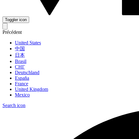
Toggler icon
Précédent
United States
中国
日本
Brasil
СНГ
Deutschland
España
France
United Kingdom
Mexico
Search icon