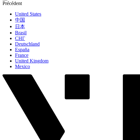
Précédent
United States
中国
日本
Brasil
СНГ
Deutschland
España
France
United Kingdom
Mexico