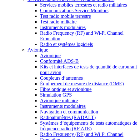
Services mobiles terrestres et radio militaires
Communications Service Monitors
Test radio mobile terrestre
Test radio militaire
Instruments modulaires
Radio Frequency (RF) and Wi-Fi Channel
Emulation
Radio et systèmes logiciels
Avionique
Avionique
Conformité ADS-B
Kits et interfaces de tests de quantité de carburant
pour avion
Coupleurs d’antennes
Équipement de mesure de distance (DME)
Fibre optique et avionique
Simulation GPS
Avionique militaire
Instruments modulaires
Navigation et communication
Radioaltimètres (RADALT)
Systèmes d’équipements de tests automatiques de
fréquence radio (RF ATE)
Radio Frequency (RF) and Wi-Fi Channel
Emulation