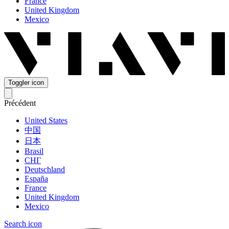
France
United Kingdom
Mexico
Toggler icon
Précédent
United States
中国
日本
Brasil
СНГ
Deutschland
España
France
United Kingdom
Mexico
Search icon