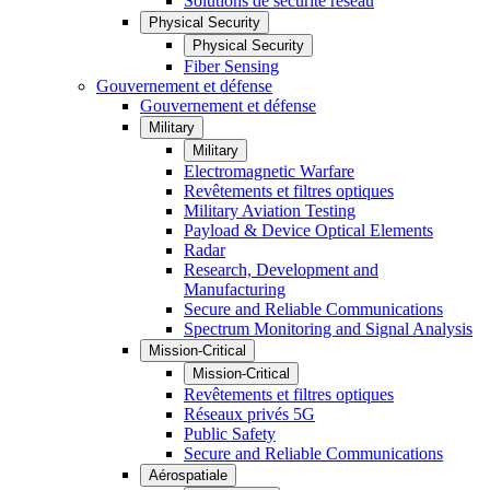
Solutions de sécurité réseau
Physical Security
Physical Security
Fiber Sensing
Gouvernement et défense
Gouvernement et défense
Military
Military
Electromagnetic Warfare
Revêtements et filtres optiques
Military Aviation Testing
Payload & Device Optical Elements
Radar
Research, Development and
Manufacturing
Secure and Reliable Communications
Spectrum Monitoring and Signal Analysis
Mission-Critical
Mission-Critical
Revêtements et filtres optiques
Réseaux privés 5G
Public Safety
Secure and Reliable Communications
Aérospatiale