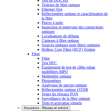
Test de DOCSIS
Testeurs de fibre optique
Ethernet Test
Réflectomètre optique et caractérisation de
la fibre
Pinces à trafic
Inspection et nettoyage des connecteurs
optiques
Localisateurs de défauts
Capteurs à fibre optique
Sources optiques pour fibres optiques
Hollow Core Fiber (HCF) Testing
Fibre
Fibre
Test HFC
Équipement de test de câble ruban
multifibres MPO
Multimètre optique
Photomètres
Analyseur de spectre optique
Réflectomètre optique OTDR
Tester les réseaux PON
Surveillance de la fibre optique
Tests et activation virtuels
Assurance - Réseau et service