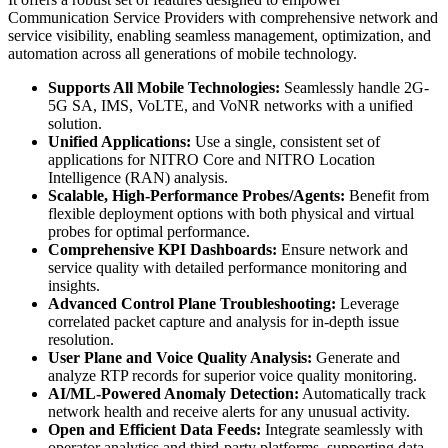
Communication Service Providers with comprehensive network and
service visibility, enabling seamless management, optimization, and
automation across all generations of mobile technology.
Supports All Mobile Technologies:
Seamlessly handle 2G-
5G SA, IMS, VoLTE, and VoNR networks with a unified
solution.
Unified Applications:
Use a single, consistent set of
applications for NITRO Core and NITRO Location
Intelligence (RAN) analysis.
Scalable, High-Performance Probes/Agents:
Benefit from
flexible deployment options with both physical and virtual
probes for optimal performance.
Comprehensive KPI Dashboards:
Ensure network and
service quality with detailed performance monitoring and
insights.
Advanced Control Plane Troubleshooting:
Leverage
correlated packet capture and analysis for in-depth issue
resolution.
User Plane and Voice Quality Analysis:
Generate and
analyze RTP records for superior voice quality monitoring.
AI/ML-Powered Anomaly Detection:
Automatically track
network health and receive alerts for any unusual activity.
Open and Efficient Data Feeds:
Integrate seamlessly with
operator analytics and third-party platforms, supporting data