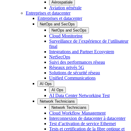
Aérospatiale
Aviation générale
Entreprises et datacenter
Entreprises et datacenter
NetOps and SecOps
NetOps and SecOps
Cloud Monitoring
Surveillance de l’expérience de l’utilisateur
final
Integrations and Partner Ecosystem
NetSecOps
Suivi des performances réseau
Réseaux privés 5G
Solutions de sécurité réseau
Unified Communications
AI Ops
AI Ops
AI Data Center Networking Test
Network Technicians
Network Technicians
Cloud Workflow Management
Interconnexion de datacenter à datacenter
Test d’activation de service Ethernet
Tests et certification de la fibre optique et