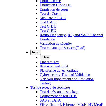
Émulation UE
Émulation Cloud UE
Émulation de cœur
Test du Coeur
Simulateur O-CU
Test O-CU
Test O-DU
Test O-RU
Radio Frequency (RF) and Wi-Fi Channel
Emulation
Validation de sécurité
Test en tant que service (TaaS)
Fibre
Fibre
Ethernet Test
Réseaux haut débit
Plateforme de test optique
Cybersecurity Test and Validation
Network Impairment and Emulation
Testing
Test de réseau de stockage
Test de réseau de stockage
Équipement de test PCIe
SAS et SATA
Fibre Channel, Ethernet, FCoE, NVMeoF