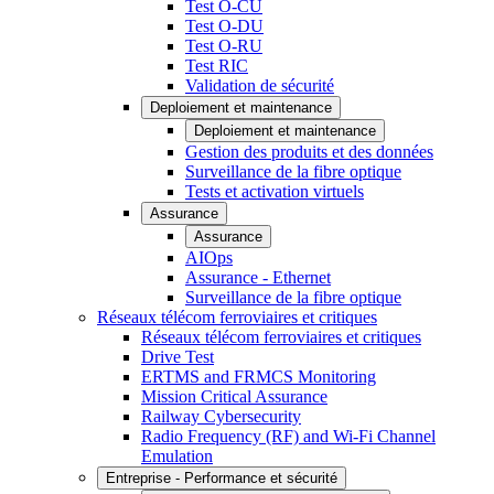
Test O-CU
Test O-DU
Test O-RU
Test RIC
Validation de sécurité
Deploiement et maintenance
Deploiement et maintenance
Gestion des produits et des données
Surveillance de la fibre optique
Tests et activation virtuels
Assurance
Assurance
AIOps
Assurance - Ethernet
Surveillance de la fibre optique
Réseaux télécom ferroviaires et critiques
Réseaux télécom ferroviaires et critiques
Drive Test
ERTMS and FRMCS Monitoring
Mission Critical Assurance
Railway Cybersecurity
Radio Frequency (RF) and Wi-Fi Channel
Emulation
Entreprise - Performance et sécurité