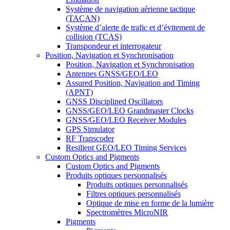
Système de navigation aérienne tactique
(TACAN)
Système d’alerte de trafic et d’évitement de
collision (TCAS)
Transpondeur et interrogateur
Position, Navigation et Synchronisation
Position, Navigation et Synchronisation
Antennes GNSS/GEO/LEO
Assured Position, Navigation and Timing
(APNT)
GNSS Disciplined Oscillators
GNSS/GEO/LEO Grandmaster Clocks
GNSS/GEO/LEO Receiver Modules
GPS Simulator
RF Transcoder
Resilient GEO/LEO Timing Services
Custom Optics and Pigments
Custom Optics and Pigments
Produits optiques personnalisés
Produits optiques personnalisés
Filtres optiques personnalisés
Optique de mise en forme de la lumière
Spectromètres MicroNIR
Pigments