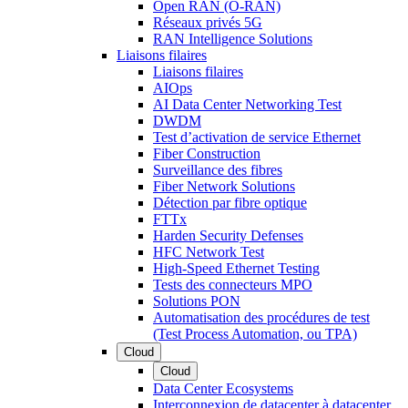
Open RAN (O-RAN)
Réseaux privés 5G
RAN Intelligence Solutions
Liaisons filaires
Liaisons filaires
AIOps
AI Data Center Networking Test
DWDM
Test d’activation de service Ethernet
Fiber Construction
Surveillance des fibres
Fiber Network Solutions
Détection par fibre optique
FTTx
Harden Security Defenses
HFC Network Test
High-Speed Ethernet Testing
Tests des connecteurs MPO
Solutions PON
Automatisation des procédures de test
(Test Process Automation, ou TPA)
Cloud
Cloud
Data Center Ecosystems
Interconnexion de datacenter à datacenter