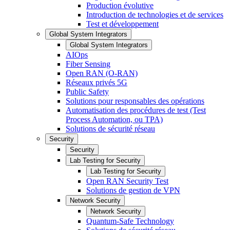
Production évolutive
Introduction de technologies et de services
Test et développement
Global System Integrators
Global System Integrators
AIOps
Fiber Sensing
Open RAN (O-RAN)
Réseaux privés 5G
Public Safety
Solutions pour responsables des opérations
Automatisation des procédures de test (Test
Process Automation, ou TPA)
Solutions de sécurité réseau
Security
Security
Lab Testing for Security
Lab Testing for Security
Open RAN Security Test
Solutions de gestion de VPN
Network Security
Network Security
Quantum-Safe Technology