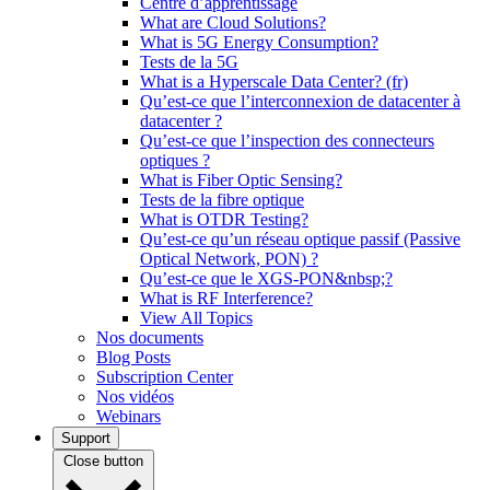
Centre d’apprentissage
What are Cloud Solutions?
What is 5G Energy Consumption?
Tests de la 5G
What is a Hyperscale Data Center? (fr)
Qu’est-ce que l’interconnexion de datacenter à
datacenter ?
Qu’est-ce que l’inspection des connecteurs
optiques ?
What is Fiber Optic Sensing?
Tests de la fibre optique
What is OTDR Testing?
Qu’est-ce qu’un réseau optique passif (Passive
Optical Network, PON) ?
Qu’est-ce que le XGS-PON&nbsp;?
What is RF Interference?
View All Topics
Nos documents
Blog Posts
Subscription Center
Nos vidéos
Webinars
Support
Close button