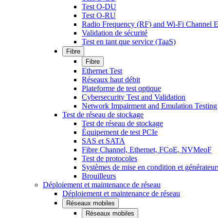
Test O-DU
Test O-RU
Radio Frequency (RF) and Wi-Fi Channel E
Validation de sécurité
Test en tant que service (TaaS)
Fibre
Fibre
Ethernet Test
Réseaux haut débit
Plateforme de test optique
Cybersecurity Test and Validation
Network Impairment and Emulation Testing
Test de réseau de stockage
Test de réseau de stockage
Équipement de test PCIe
SAS et SATA
Fibre Channel, Ethernet, FCoE, NVMeoF
Test de protocoles
Systèmes de mise en condition et générateur
Brouilleurs
Déploiement et maintenance de réseau
Déploiement et maintenance de réseau
Réseaux mobiles
Réseaux mobiles