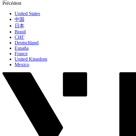
Précédent
United States
中国
日本
Brasil
СНГ
Deutschland
España
France
United Kingdom
Mexico