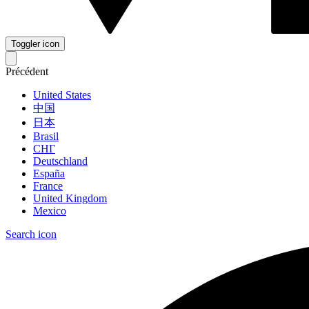
Toggler icon
Précédent
United States
中国
日本
Brasil
СНГ
Deutschland
España
France
United Kingdom
Mexico
Search icon