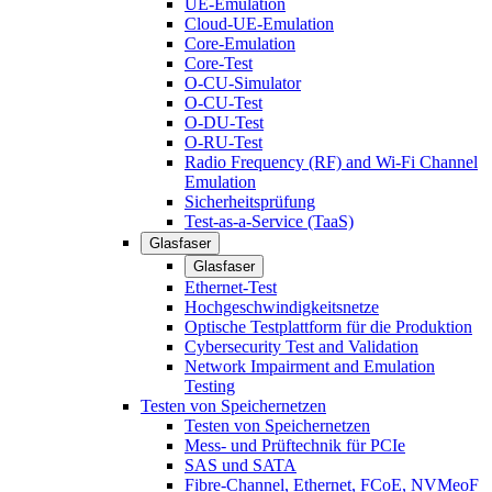
UE-Emulation
Cloud-UE-Emulation
Core-Emulation
Core-Test
O-CU-Simulator
O-CU-Test
O-DU-Test
O-RU-Test
Radio Frequency (RF) and Wi-Fi Channel
Emulation
Sicherheitsprüfung
Test-as-a-Service (TaaS)
Glasfaser
Glasfaser
Ethernet-Test
Hochgeschwindigkeitsnetze
Optische Testplattform für die Produktion
Cybersecurity Test and Validation
Network Impairment and Emulation
Testing
Testen von Speichernetzen
Testen von Speichernetzen
Mess- und Prüftechnik für PCIe
SAS und SATA
Fibre-Channel, Ethernet, FCoE, NVMeoF