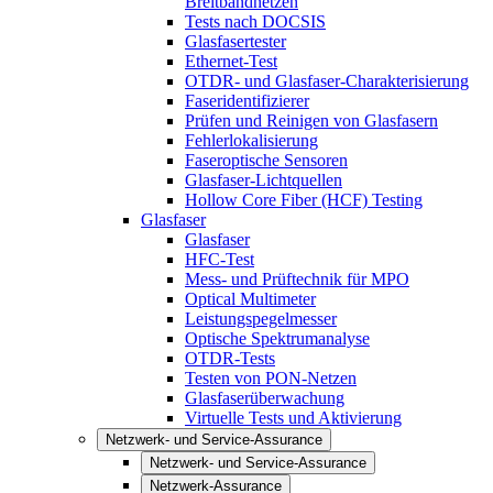
Breitbandnetzen
Tests nach DOCSIS
Glasfasertester
Ethernet-Test
OTDR- und Glasfaser-Charakterisierung
Faseridentifizierer
Prüfen und Reinigen von Glasfasern
Fehlerlokalisierung
Faseroptische Sensoren
Glasfaser-Lichtquellen
Hollow Core Fiber (HCF) Testing
Glasfaser
Glasfaser
HFC-Test
Mess- und Prüftechnik für MPO
Optical Multimeter
Leistungspegelmesser
Optische Spektrumanalyse
OTDR-Tests
Testen von PON-Netzen
Glasfaserüberwachung
Virtuelle Tests und Aktivierung
Netzwerk- und Service-Assurance
Netzwerk- und Service-Assurance
Netzwerk-Assurance