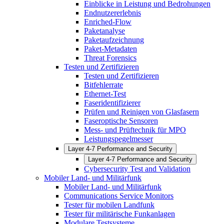
Einblicke in Leistung und Bedrohungen
Endnutzererlebnis
Enriched-Flow
Paketanalyse
Paketaufzeichnung
Paket-Metadaten
Threat Forensics
Testen und Zertifizieren
Testen und Zertifizieren
Bitfehlerrate
Ethernet-Test
Faseridentifizierer
Prüfen und Reinigen von Glasfasern
Faseroptische Sensoren
Mess- und Prüftechnik für MPO
Leistungspegelmesser
Layer 4-7 Performance and Security
Layer 4-7 Performance and Security
Cybersecurity Test and Validation
Mobiler Land- und Militärfunk
Mobiler Land- und Militärfunk
Communications Service Monitors
Tester für mobilen Landfunk
Tester für militärische Funkanlagen
Modulare Testsysteme