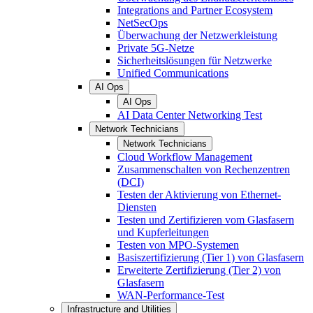
Integrations and Partner Ecosystem
NetSecOps
Überwachung der Netzwerkleistung
Private 5G-Netze
Sicherheitslösungen für Netzwerke
Unified Communications
AI Ops
AI Ops
AI Data Center Networking Test
Network Technicians
Network Technicians
Cloud Workflow Management
Zusammenschalten von Rechenzentren
(DCI)
Testen der Aktivierung von Ethernet-
Diensten
Testen und Zertifizieren vom Glasfasern
und Kupferleitungen
Testen von MPO-Systemen
Basiszertifizierung (Tier 1) von Glasfasern
Erweiterte Zertifizierung (Tier 2) von
Glasfasern
WAN-Performance-Test
Infrastructure and Utilities