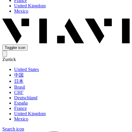
France
United Kingdom
Mexico
Toggler icon
Zurück
United States
中国
日本
Brasil
СНГ
Deutschland
España
France
United Kingdom
Mexico
Search icon