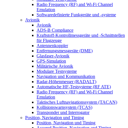
Radio Frequency (RF) and Wi-Fi Channel
Emulation
Softwaredefinierte Funkgeräte und -systeme
Avionik
Avionik
ADS-B Compliance
Kraftstoff-Kontrollmessgeräte und -Schnittstellen
für Flugzeuge
Antennenkoppler
Entfernungsmessgeräte (DME)
Glasfaser-Avionik
GPS-Simulation
Militärische Avionik
Modulare Testsysteme
Navigation und Kommunikation
Radar-Höhenmesser (RADALT)
Automatische HF-Testsysteme (RF ATE)
Radio Frequency (RF) and Wi-Fi Channel
Emulation
Taktisches Luftnavigationssystem (TACAN)
Kollisionswarnsystem (TCAS)
Transponder und Interrogator
Position, Navigation und Timing
Position, Navigation und Timing
Assured Position, Navigation and Timing