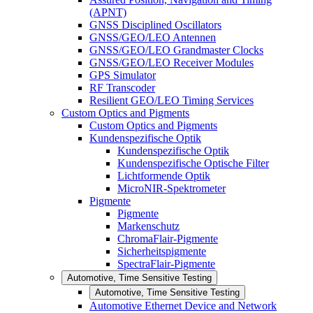
(APNT)
GNSS Disciplined Oscillators
GNSS/GEO/LEO Antennen
GNSS/GEO/LEO Grandmaster Clocks
GNSS/GEO/LEO Receiver Modules
GPS Simulator
RF Transcoder
Resilient GEO/LEO Timing Services
Custom Optics and Pigments
Custom Optics and Pigments
Kundenspezifische Optik
Kundenspezifische Optik
Kundenspezifische Optische Filter
Lichtformende Optik
MicroNIR-Spektrometer
Pigmente
Pigmente
Markenschutz
ChromaFlair-Pigmente
Sicherheitspigmente
SpectraFlair-Pigmente
Automotive, Time Sensitive Testing
Automotive, Time Sensitive Testing
Automotive Ethernet Device and Network