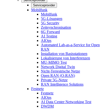
Serviceprovider
Serviceprovider
Mobilfunk
Mobilfunk
5G-Lösungen
5G Security
Zeitsynchronisation
6G Forward
AI Testing
AIOps
Automated Lab-as-a-Service for Open
RAN
Installation von Basisstationen
Lokalisierung von Interferenzen
MU-MIMO Test
Network Digital Twin
Nicht-Terrestrische Netze
Open RAN (O-RAN)
Private 5G-Netze
RAN Intelligence Solutions
Festnetz
Festnetz
AIOps
AI Data Center Networking Test
DWDM