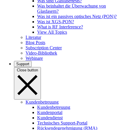
Was sind Glasfasertests?
Was beinhaltet die Überwachung von
Glasfasern?
Was ist ein passives optisches Netz (PON)?
Was ist XGS-PON?
What is RF Interference?
View All Topics
Literatur
Blog Posts
Subscription Center
Video-Bibliothek
Webinare
Support
Close button
Kundenbetreuung
Kundenbetreuung
Kundenportal
Kundendienst
Technisches Support-Portal
Rücksendegenehmigung (RMA)