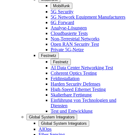
Mobilfunk
5G Security
5G Network Equipment Manufacturers
6G Forward
Analyse-Lösungen
Cloudbasierte Tests
Non-Terrestrial Networks
Open RAN Security Test
Private 5G-Netze
Festnetz
Festnetz
AI Data Center Networking Test
Coherent Optics Testing
Feldinstallation
Harden Security Defenses
High-Speed Ethernet Testing
Skalierbare Fertigung
Einführung von Technologien und
Diensten
Test und Entwicklung
Global System Integrators
Global System Integrators
AIOps
Fiber Sensing