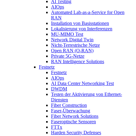
AI Testing
AIOps
Automated Lab-as-a-Service for Open
RAN
Installation von Basisstationen
Lokalisierung von Interferenzen
MU-MIMO Test
Network Digital Twin
Nicht-Terrestrische Netze
Open RAN (O-RAN)
Private 5G-Netze
RAN Intelligence Solutions
Festnetz
Festnetz
AIOps
AI Data Center Networking Test
DWDM
Testen der Aktivierung von Ethernet-
Diensten
Fiber Construction
Faser-Überwachung
Fiber Network Solutions
Faseroptische Sensoren
FTTx
Harden Security Defenses