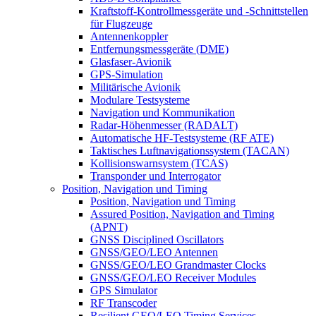
Kraftstoff-Kontrollmessgeräte und -Schnittstellen
für Flugzeuge
Antennenkoppler
Entfernungsmessgeräte (DME)
Glasfaser-Avionik
GPS-Simulation
Militärische Avionik
Modulare Testsysteme
Navigation und Kommunikation
Radar-Höhenmesser (RADALT)
Automatische HF-Testsysteme (RF ATE)
Taktisches Luftnavigationssystem (TACAN)
Kollisionswarnsystem (TCAS)
Transponder und Interrogator
Position, Navigation und Timing
Position, Navigation und Timing
Assured Position, Navigation and Timing
(APNT)
GNSS Disciplined Oscillators
GNSS/GEO/LEO Antennen
GNSS/GEO/LEO Grandmaster Clocks
GNSS/GEO/LEO Receiver Modules
GPS Simulator
RF Transcoder
Resilient GEO/LEO Timing Services