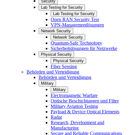
Security
Lab Testing for Security
Lab Testing for Security
Open RAN Security Test
VPN-Managementlösungen
Network Security
Network Security
Quantum-Safe Technology
Sicherheitslösungen für Netzwerke
Physical Security
Physical Security
Fiber Sensing
Behörden und Verteidigung
Behörden und Verteidigung
Military
Military
Electromagnetic Warfare
Optische Beschichtungen und Filter
Military Aviation Testing
Payload & Device Optical Elements
Radar
Research, Development and
Manufacturing
Secure and Reliable Communications