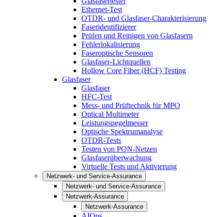
Glasfasertester
Ethernet-Test
OTDR- und Glasfaser-Charakterisierung
Faseridentifizierer
Prüfen und Reinigen von Glasfasern
Fehlerlokalisierung
Faseroptische Sensoren
Glasfaser-Lichtquellen
Hollow Core Fiber (HCF) Testing
Glasfaser
Glasfaser
HFC-Test
Mess- und Prüftechnik für MPO
Optical Multimeter
Leistungspegelmesser
Optische Spektrumanalyse
OTDR-Tests
Testen von PON-Netzen
Glasfaserüberwachung
Virtuelle Tests und Aktivierung
Netzwerk- und Service-Assurance
Netzwerk- und Service-Assurance
Netzwerk-Assurance
Netzwerk-Assurance
AIOps