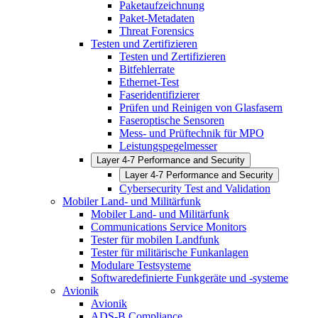
Paketaufzeichnung
Paket-Metadaten
Threat Forensics
Testen und Zertifizieren
Testen und Zertifizieren
Bitfehlerrate
Ethernet-Test
Faseridentifizierer
Prüfen und Reinigen von Glasfasern
Faseroptische Sensoren
Mess- und Prüftechnik für MPO
Leistungspegelmesser
Layer 4-7 Performance and Security
Layer 4-7 Performance and Security
Cybersecurity Test and Validation
Mobiler Land- und Militärfunk
Mobiler Land- und Militärfunk
Communications Service Monitors
Tester für mobilen Landfunk
Tester für militärische Funkanlagen
Modulare Testsysteme
Softwaredefinierte Funkgeräte und -systeme
Avionik
Avionik
ADS-B Compliance