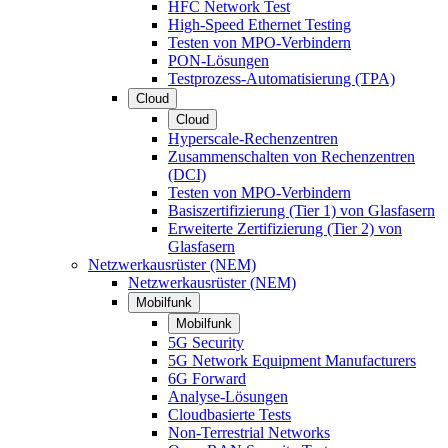
HFC Network Test
High-Speed Ethernet Testing
Testen von MPO-Verbindern
PON-Lösungen
Testprozess-Automatisierung (TPA)
Cloud
Cloud
Hyperscale-Rechenzentren
Zusammenschalten von Rechenzentren
(DCI)
Testen von MPO-Verbindern
Basiszertifizierung (Tier 1) von Glasfasern
Erweiterte Zertifizierung (Tier 2) von
Glasfasern
Netzwerkausrüster (NEM)
Netzwerkausrüster (NEM)
Mobilfunk
Mobilfunk
5G Security
5G Network Equipment Manufacturers
6G Forward
Analyse-Lösungen
Cloudbasierte Tests
Non-Terrestrial Networks