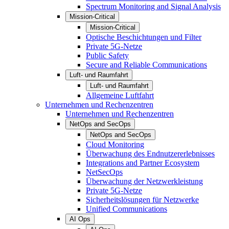
Spectrum Monitoring and Signal Analysis
Mission-Critical
Mission-Critical
Optische Beschichtungen und Filter
Private 5G-Netze
Public Safety
Secure and Reliable Communications
Luft- und Raumfahrt
Luft- und Raumfahrt
Allgemeine Luftfahrt
Unternehmen und Rechenzentren
Unternehmen und Rechenzentren
NetOps and SecOps
NetOps and SecOps
Cloud Monitoring
Überwachung des Endnutzererlebnisses
Integrations and Partner Ecosystem
NetSecOps
Überwachung der Netzwerkleistung
Private 5G-Netze
Sicherheitslösungen für Netzwerke
Unified Communications
AI Ops