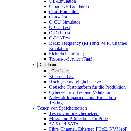
UE-Emulation
Cloud-UE-Emulation
Core-Emulation
Core-Test
O-CU-Simulator
O-CU-Test
O-DU-Test
O-RU-Test
Radio Frequency (RF) and Wi-Fi Channel
Emulation
Sicherheitsprüfung
Test-as-a-Service (TaaS)
Glasfaser
Glasfaser
Ethernet-Test
Hochgeschwindigkeitsnetze
Optische Testplattform für die Produktion
Cybersecurity Test and Validation
Network Impairment and Emulation
Testing
Testen von Speichernetzen
Testen von Speichernetzen
Mess- und Prüftechnik für PCIe
SAS und SATA
Fibre-Channel, Ethernet, FCoE, NVMeoF