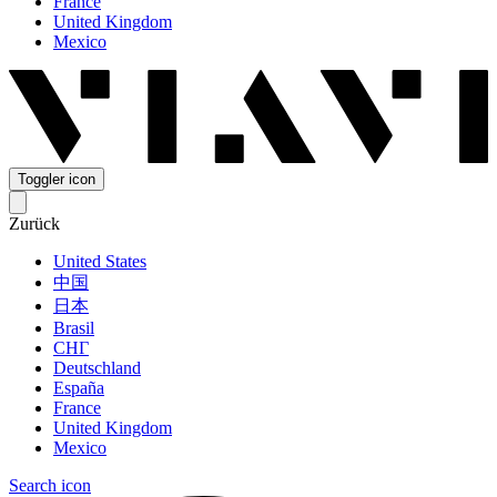
France
United Kingdom
Mexico
Toggler icon
Zurück
United States
中国
日本
Brasil
СНГ
Deutschland
España
France
United Kingdom
Mexico
Search icon