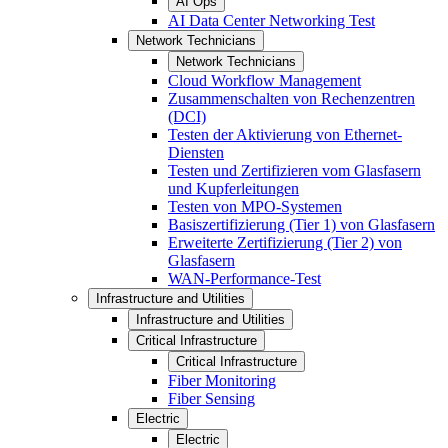
AI Ops
AI Data Center Networking Test
Network Technicians
Network Technicians
Cloud Workflow Management
Zusammenschalten von Rechenzentren
(DCI)
Testen der Aktivierung von Ethernet-
Diensten
Testen und Zertifizieren vom Glasfasern
und Kupferleitungen
Testen von MPO-Systemen
Basiszertifizierung (Tier 1) von Glasfasern
Erweiterte Zertifizierung (Tier 2) von
Glasfasern
WAN-Performance-Test
Infrastructure and Utilities
Infrastructure and Utilities
Critical Infrastructure
Critical Infrastructure
Fiber Monitoring
Fiber Sensing
Electric
Electric