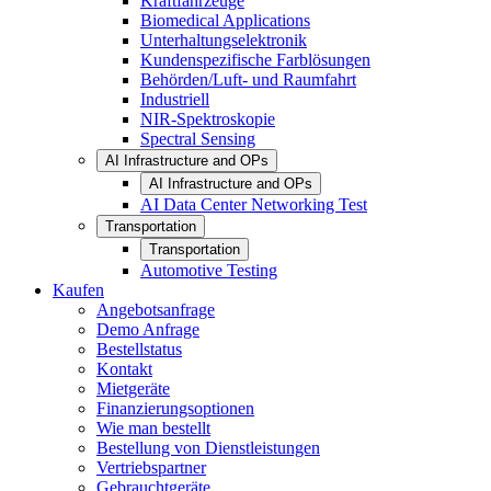
Kraftfahrzeuge
Biomedical Applications
Unterhaltungselektronik
Kundenspezifische Farblösungen
Behörden/Luft- und Raumfahrt
Industriell
NIR-Spektroskopie
Spectral Sensing
AI Infrastructure and OPs
AI Infrastructure and OPs
AI Data Center Networking Test
Transportation
Transportation
Automotive Testing
Kaufen
Angebotsanfrage
Demo Anfrage
Bestellstatus
Kontakt
Mietgeräte
Finanzierungsoptionen
Wie man bestellt
Bestellung von Dienstleistungen
Vertriebspartner
Gebrauchtgeräte