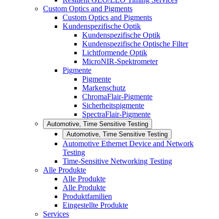
Custom Optics and Pigments
Custom Optics and Pigments
Kundenspezifische Optik
Kundenspezifische Optik
Kundenspezifische Optische Filter
Lichtformende Optik
MicroNIR-Spektrometer
Pigmente
Pigmente
Markenschutz
ChromaFlair-Pigmente
Sicherheitspigmente
SpectraFlair-Pigmente
Automotive, Time Sensitive Testing
Automotive, Time Sensitive Testing
Automotive Ethernet Device and Network
Testing
Time-Sensitive Networking Testing
Alle Produkte
Alle Produkte
Alle Produkte
Produktfamilien
Eingestellte Produkte
Services