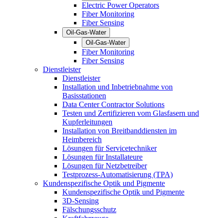
Electric Power Operators
Fiber Monitoring
Fiber Sensing
Oil-Gas-Water
Oil-Gas-Water
Fiber Monitoring
Fiber Sensing
Dienstleister
Dienstleister
Installation und Inbetriebnahme von
Basisstationen
Data Center Contractor Solutions
Testen und Zertifizieren vom Glasfasern und
Kupferleitungen
Installation von Breitbanddiensten im
Heimbereich
Lösungen für Servicetechniker
Lösungen für Installateure
Lösungen für Netzbetreiber
Testprozess-Automatisierung (TPA)
Kundenspezifische Optik und Pigmente
Kundenspezifische Optik und Pigmente
3D-Sensing
Fälschungsschutz