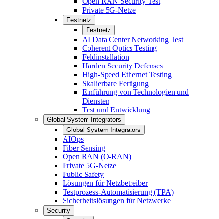
Open RAN Security Test
Private 5G-Netze
Festnetz
Festnetz
AI Data Center Networking Test
Coherent Optics Testing
Feldinstallation
Harden Security Defenses
High-Speed Ethernet Testing
Skalierbare Fertigung
Einführung von Technologien und
Diensten
Test und Entwicklung
Global System Integrators
Global System Integrators
AIOps
Fiber Sensing
Open RAN (O-RAN)
Private 5G-Netze
Public Safety
Lösungen für Netzbetreiber
Testprozess-Automatisierung (TPA)
Sicherheitslösungen für Netzwerke
Security