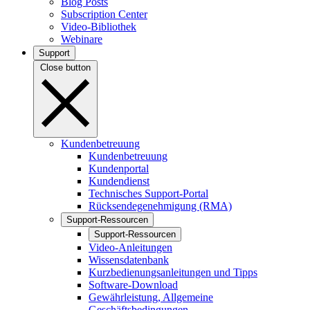
Blog Posts
Subscription Center
Video-Bibliothek
Webinare
Support
Close button
Kundenbetreuung
Kundenbetreuung
Kundenportal
Kundendienst
Technisches Support-Portal
Rücksendegenehmigung (RMA)
Support-Ressourcen
Support-Ressourcen
Video-Anleitungen
Wissensdatenbank
Kurzbedienungsanleitungen und Tipps
Software-Download
Gewährleistung, Allgemeine
Geschäftsbedingungen