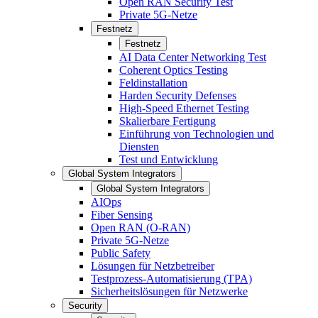
Open RAN Security Test
Private 5G-Netze
Festnetz
Festnetz
AI Data Center Networking Test
Coherent Optics Testing
Feldinstallation
Harden Security Defenses
High-Speed Ethernet Testing
Skalierbare Fertigung
Einführung von Technologien und
Diensten
Test und Entwicklung
Global System Integrators
Global System Integrators
AIOps
Fiber Sensing
Open RAN (O-RAN)
Private 5G-Netze
Public Safety
Lösungen für Netzbetreiber
Testprozess-Automatisierung (TPA)
Sicherheitslösungen für Netzwerke
Security