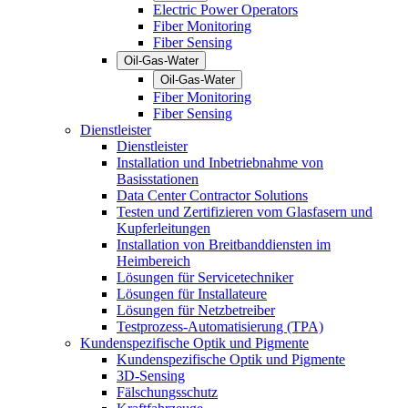
Electric Power Operators
Fiber Monitoring
Fiber Sensing
Oil-Gas-Water
Oil-Gas-Water
Fiber Monitoring
Fiber Sensing
Dienstleister
Dienstleister
Installation und Inbetriebnahme von
Basisstationen
Data Center Contractor Solutions
Testen und Zertifizieren vom Glasfasern und
Kupferleitungen
Installation von Breitbanddiensten im
Heimbereich
Lösungen für Servicetechniker
Lösungen für Installateure
Lösungen für Netzbetreiber
Testprozess-Automatisierung (TPA)
Kundenspezifische Optik und Pigmente
Kundenspezifische Optik und Pigmente
3D-Sensing
Fälschungsschutz