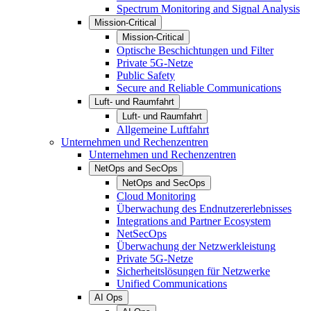
Spectrum Monitoring and Signal Analysis
Mission-Critical
Mission-Critical
Optische Beschichtungen und Filter
Private 5G-Netze
Public Safety
Secure and Reliable Communications
Luft- und Raumfahrt
Luft- und Raumfahrt
Allgemeine Luftfahrt
Unternehmen und Rechenzentren
Unternehmen und Rechenzentren
NetOps and SecOps
NetOps and SecOps
Cloud Monitoring
Überwachung des Endnutzererlebnisses
Integrations and Partner Ecosystem
NetSecOps
Überwachung der Netzwerkleistung
Private 5G-Netze
Sicherheitslösungen für Netzwerke
Unified Communications
AI Ops