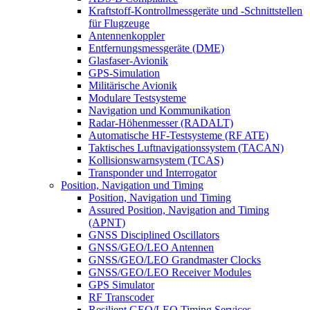
Kraftstoff-Kontrollmessgeräte und -Schnittstellen
für Flugzeuge
Antennenkoppler
Entfernungsmessgeräte (DME)
Glasfaser-Avionik
GPS-Simulation
Militärische Avionik
Modulare Testsysteme
Navigation und Kommunikation
Radar-Höhenmesser (RADALT)
Automatische HF-Testsysteme (RF ATE)
Taktisches Luftnavigationssystem (TACAN)
Kollisionswarnsystem (TCAS)
Transponder und Interrogator
Position, Navigation und Timing
Position, Navigation und Timing
Assured Position, Navigation and Timing
(APNT)
GNSS Disciplined Oscillators
GNSS/GEO/LEO Antennen
GNSS/GEO/LEO Grandmaster Clocks
GNSS/GEO/LEO Receiver Modules
GPS Simulator
RF Transcoder
Resilient GEO/LEO Timing Services