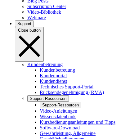
Blog Posts
Subscription Center
Video-Bibliothek
Webinare
Support
Close button
Kundenbetreuung
Kundenbetreuung
Kundenportal
Kundendienst
Technisches Support-Portal
Rücksendegenehmigung (RMA)
Support-Ressourcen
Support-Ressourcen
Video-Anleitungen
Wissensdatenbank
Kurzbedienungsanleitungen und Tipps
Software-Download
Gewährleistung, Allgemeine
Geschäftsbedingungen