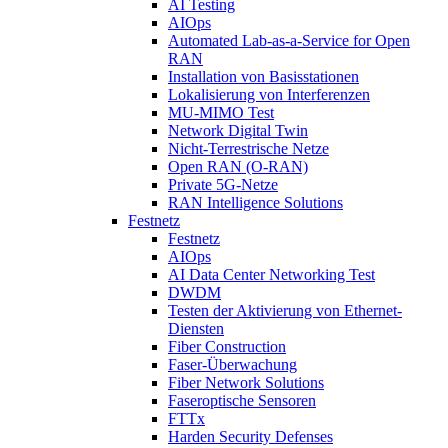
AI Testing
AIOps
Automated Lab-as-a-Service for Open
RAN
Installation von Basisstationen
Lokalisierung von Interferenzen
MU-MIMO Test
Network Digital Twin
Nicht-Terrestrische Netze
Open RAN (O-RAN)
Private 5G-Netze
RAN Intelligence Solutions
Festnetz
Festnetz
AIOps
AI Data Center Networking Test
DWDM
Testen der Aktivierung von Ethernet-
Diensten
Fiber Construction
Faser-Überwachung
Fiber Network Solutions
Faseroptische Sensoren
FTTx
Harden Security Defenses