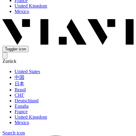
France
United Kingdom
Mexico
Toggler icon
Zurück
United States
中国
日本
Brasil
СНГ
Deutschland
España
France
United Kingdom
Mexico
Search icon