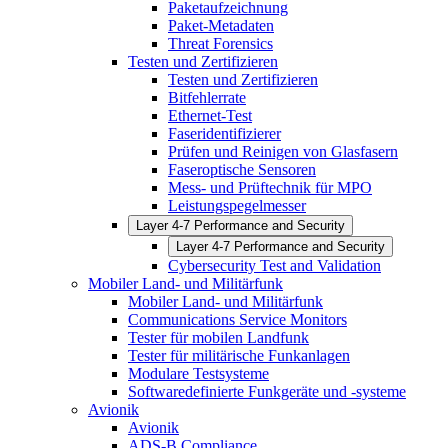
Paketaufzeichnung
Paket-Metadaten
Threat Forensics
Testen und Zertifizieren
Testen und Zertifizieren
Bitfehlerrate
Ethernet-Test
Faseridentifizierer
Prüfen und Reinigen von Glasfasern
Faseroptische Sensoren
Mess- und Prüftechnik für MPO
Leistungspegelmesser
Layer 4-7 Performance and Security
Layer 4-7 Performance and Security
Cybersecurity Test and Validation
Mobiler Land- und Militärfunk
Mobiler Land- und Militärfunk
Communications Service Monitors
Tester für mobilen Landfunk
Tester für militärische Funkanlagen
Modulare Testsysteme
Softwaredefinierte Funkgeräte und -systeme
Avionik
Avionik
ADS-B Compliance