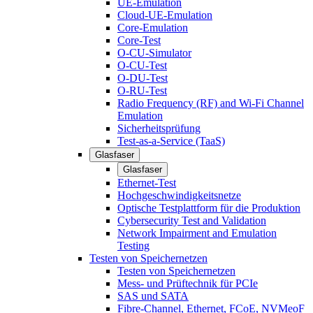
UE-Emulation
Cloud-UE-Emulation
Core-Emulation
Core-Test
O-CU-Simulator
O-CU-Test
O-DU-Test
O-RU-Test
Radio Frequency (RF) and Wi-Fi Channel
Emulation
Sicherheitsprüfung
Test-as-a-Service (TaaS)
Glasfaser
Glasfaser
Ethernet-Test
Hochgeschwindigkeitsnetze
Optische Testplattform für die Produktion
Cybersecurity Test and Validation
Network Impairment and Emulation
Testing
Testen von Speichernetzen
Testen von Speichernetzen
Mess- und Prüftechnik für PCIe
SAS und SATA
Fibre-Channel, Ethernet, FCoE, NVMeoF