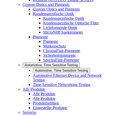
Custom Optics and Pigments
Custom Optics and Pigments
Kundenspezifische Optik
Kundenspezifische Optik
Kundenspezifische Optische Filter
Lichtformende Optik
MicroNIR-Spektrometer
Pigmente
Pigmente
Markenschutz
ChromaFlair-Pigmente
Sicherheitspigmente
SpectraFlair-Pigmente
Automotive, Time Sensitive Testing
Automotive, Time Sensitive Testing
Automotive Ethernet Device and Network
Testing
Time-Sensitive Networking Testing
Alle Produkte
Alle Produkte
Alle Produkte
Produktfamilien
Eingestellte Produkte
Services