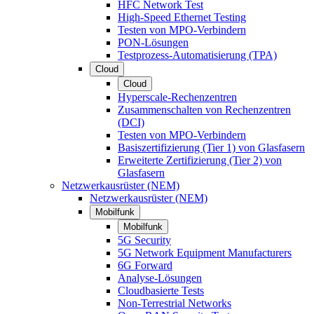
HFC Network Test
High-Speed Ethernet Testing
Testen von MPO-Verbindern
PON-Lösungen
Testprozess-Automatisierung (TPA)
Cloud
Cloud
Hyperscale-Rechenzentren
Zusammenschalten von Rechenzentren
(DCI)
Testen von MPO-Verbindern
Basiszertifizierung (Tier 1) von Glasfasern
Erweiterte Zertifizierung (Tier 2) von
Glasfasern
Netzwerkausrüster (NEM)
Netzwerkausrüster (NEM)
Mobilfunk
Mobilfunk
5G Security
5G Network Equipment Manufacturers
6G Forward
Analyse-Lösungen
Cloudbasierte Tests
Non-Terrestrial Networks