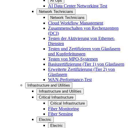
AI Ops
AI Data Center Networking Test
Network Technicians
Network Technicians
Cloud Workflow Management
Zusammenschalten von Rechenzentren
(DCI)
Testen der Aktivierung von Ethernet-
Diensten
Testen und Zertifizieren vom Glasfasern
und Kupferleitungen
Testen von MPO-Systemen
Basiszertifizierung (Tier 1) von Glasfasern
Erweiterte Zertifizierung (Tier 2) von
Glasfasern
WAN-Performance-Test
Infrastructure and Utilities
Infrastructure and Utilities
Critical Infrastructure
Critical Infrastructure
Fiber Monitoring
Fiber Sensing
Electric
Electric