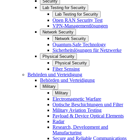
Security
Lab Testing for Security
Lab Testing for Security
Open RAN Security Test
VPN-Managementlösungen
Network Security
Network Security
Quantum-Safe Technology
Sicherheitslösungen für Netzwerke
Physical Security
Physical Security
Fiber Sensing
Behörden und Verteidigung
Behörden und Verteidigung
Military
Military
Electromagnetic Warfare
Optische Beschichtungen und Filter
Military Aviation Testing
Payload & Device Optical Elements
Radar
Research, Development and
Manufacturing
Secure and Reliable Communications