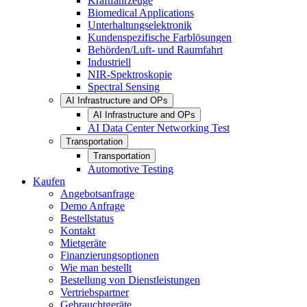
Kraftfahrzeuge
Biomedical Applications
Unterhaltungselektronik
Kundenspezifische Farblösungen
Behörden/Luft- und Raumfahrt
Industriell
NIR-Spektroskopie
Spectral Sensing
AI Infrastructure and OPs
AI Infrastructure and OPs
AI Data Center Networking Test
Transportation
Transportation
Automotive Testing
Kaufen
Angebotsanfrage
Demo Anfrage
Bestellstatus
Kontakt
Mietgeräte
Finanzierungsoptionen
Wie man bestellt
Bestellung von Dienstleistungen
Vertriebspartner
Gebrauchtgeräte