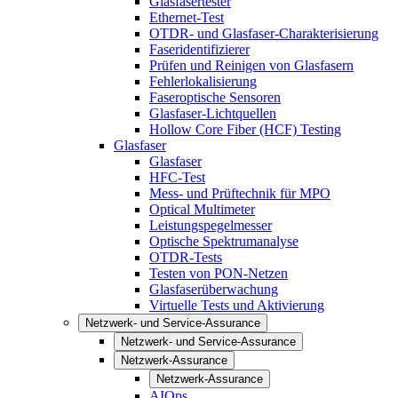
Glasfasertester
Ethernet-Test
OTDR- und Glasfaser-Charakterisierung
Faseridentifizierer
Prüfen und Reinigen von Glasfasern
Fehlerlokalisierung
Faseroptische Sensoren
Glasfaser-Lichtquellen
Hollow Core Fiber (HCF) Testing
Glasfaser
Glasfaser
HFC-Test
Mess- und Prüftechnik für MPO
Optical Multimeter
Leistungspegelmesser
Optische Spektrumanalyse
OTDR-Tests
Testen von PON-Netzen
Glasfaserüberwachung
Virtuelle Tests und Aktivierung
Netzwerk- und Service-Assurance
Netzwerk- und Service-Assurance
Netzwerk-Assurance
Netzwerk-Assurance
AIOps