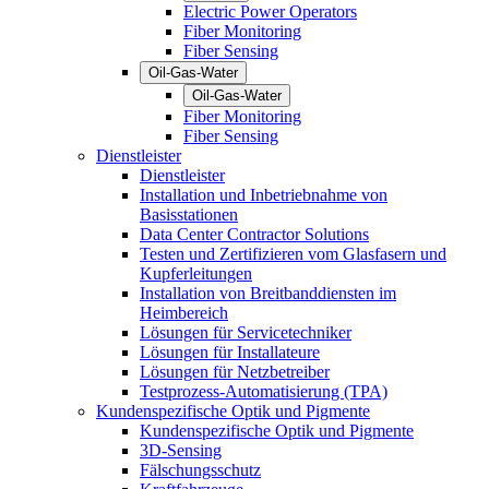
Electric Power Operators
Fiber Monitoring
Fiber Sensing
Oil-Gas-Water
Oil-Gas-Water
Fiber Monitoring
Fiber Sensing
Dienstleister
Dienstleister
Installation und Inbetriebnahme von
Basisstationen
Data Center Contractor Solutions
Testen und Zertifizieren vom Glasfasern und
Kupferleitungen
Installation von Breitbanddiensten im
Heimbereich
Lösungen für Servicetechniker
Lösungen für Installateure
Lösungen für Netzbetreiber
Testprozess-Automatisierung (TPA)
Kundenspezifische Optik und Pigmente
Kundenspezifische Optik und Pigmente
3D-Sensing
Fälschungsschutz