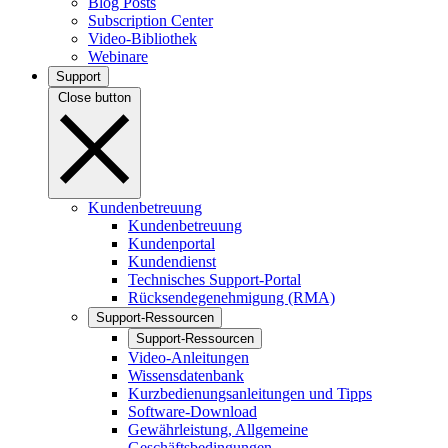
Blog Posts
Subscription Center
Video-Bibliothek
Webinare
Support
Close button
Kundenbetreuung
Kundenbetreuung
Kundenportal
Kundendienst
Technisches Support-Portal
Rücksendegenehmigung (RMA)
Support-Ressourcen
Support-Ressourcen
Video-Anleitungen
Wissensdatenbank
Kurzbedienungsanleitungen und Tipps
Software-Download
Gewährleistung, Allgemeine
Geschäftsbedingungen