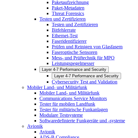
Paketaufzeichnung
Paket-Metadaten
Threat Forensics
Testen und Zertifizieren
Testen und Zertifizieren
Bitfehlerrate
Ethernet-Test
Faseridentifizierer
Prüfen und Reinigen von Glasfasern
Faseroptische Sensoren
Mess- und Prüftechnik für MPO
Leistungspegelmesser
Layer 4-7 Performance and Security
Layer 4-7 Performance and Security
Cybersecurity Test and Validation
Mobiler Land- und Militärfunk
Mobiler Land- und Militärfunk
Communications Service Monitors
Tester für mobilen Landfunk
Tester für militärische Funkanlagen
Modulare Testsysteme
Softwaredefinierte Funkgeräte und -systeme
Avionik
Avionik
ADS-B Compliance