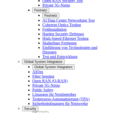
Open RAN Security Test
Private 5G-Netze
Festnetz
Festnetz
AI Data Center Networking Test
Coherent Optics Testing
Feldinstallation
Harden Security Defenses
High-Speed Ethernet Testing
Skalierbare Fertigung
Einführung von Technologien und
Diensten
Test und Entwicklung
Global System Integrators
Global System Integrators
AIOps
Fiber Sensing
Open RAN (O-RAN)
Private 5G-Netze
Public Safety
Lösungen für Netzbetreiber
Testprozess-Automatisierung (TPA)
Sicherheitslösungen für Netzwerke
Security