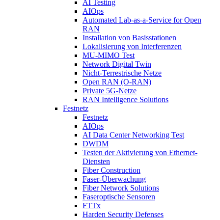
AI Testing
AIOps
Automated Lab-as-a-Service for Open
RAN
Installation von Basisstationen
Lokalisierung von Interferenzen
MU-MIMO Test
Network Digital Twin
Nicht-Terrestrische Netze
Open RAN (O-RAN)
Private 5G-Netze
RAN Intelligence Solutions
Festnetz
Festnetz
AIOps
AI Data Center Networking Test
DWDM
Testen der Aktivierung von Ethernet-
Diensten
Fiber Construction
Faser-Überwachung
Fiber Network Solutions
Faseroptische Sensoren
FTTx
Harden Security Defenses