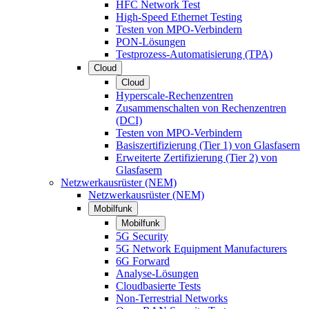
HFC Network Test
High-Speed Ethernet Testing
Testen von MPO-Verbindern
PON-Lösungen
Testprozess-Automatisierung (TPA)
Cloud
Cloud
Hyperscale-Rechenzentren
Zusammenschalten von Rechenzentren
(DCI)
Testen von MPO-Verbindern
Basiszertifizierung (Tier 1) von Glasfasern
Erweiterte Zertifizierung (Tier 2) von
Glasfasern
Netzwerkausrüster (NEM)
Netzwerkausrüster (NEM)
Mobilfunk
Mobilfunk
5G Security
5G Network Equipment Manufacturers
6G Forward
Analyse-Lösungen
Cloudbasierte Tests
Non-Terrestrial Networks