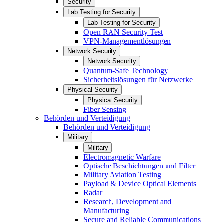
Security
Lab Testing for Security
Lab Testing for Security
Open RAN Security Test
VPN-Managementlösungen
Network Security
Network Security
Quantum-Safe Technology
Sicherheitslösungen für Netzwerke
Physical Security
Physical Security
Fiber Sensing
Behörden und Verteidigung
Behörden und Verteidigung
Military
Military
Electromagnetic Warfare
Optische Beschichtungen und Filter
Military Aviation Testing
Payload & Device Optical Elements
Radar
Research, Development and
Manufacturing
Secure and Reliable Communications