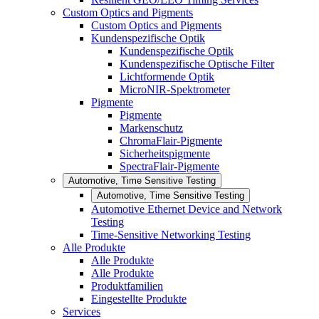
Custom Optics and Pigments
Custom Optics and Pigments
Kundenspezifische Optik
Kundenspezifische Optik
Kundenspezifische Optische Filter
Lichtformende Optik
MicroNIR-Spektrometer
Pigmente
Pigmente
Markenschutz
ChromaFlair-Pigmente
Sicherheitspigmente
SpectraFlair-Pigmente
Automotive, Time Sensitive Testing
Automotive, Time Sensitive Testing
Automotive Ethernet Device and Network
Testing
Time-Sensitive Networking Testing
Alle Produkte
Alle Produkte
Alle Produkte
Produktfamilien
Eingestellte Produkte
Services