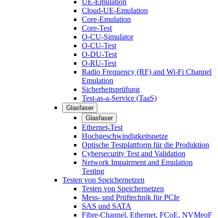
UE-Emulation
Cloud-UE-Emulation
Core-Emulation
Core-Test
O-CU-Simulator
O-CU-Test
O-DU-Test
O-RU-Test
Radio Frequency (RF) and Wi-Fi Channel
Emulation
Sicherheitsprüfung
Test-as-a-Service (TaaS)
Glasfaser
Glasfaser
Ethernet-Test
Hochgeschwindigkeitsnetze
Optische Testplattform für die Produktion
Cybersecurity Test and Validation
Network Impairment and Emulation
Testing
Testen von Speichernetzen
Testen von Speichernetzen
Mess- und Prüftechnik für PCIe
SAS und SATA
Fibre-Channel, Ethernet, FCoE, NVMeoF