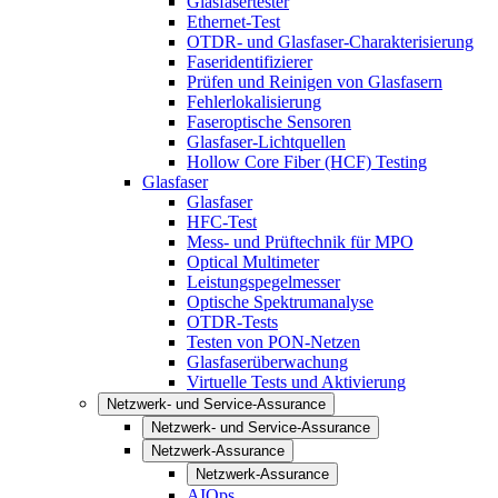
Glasfasertester
Ethernet-Test
OTDR- und Glasfaser-Charakterisierung
Faseridentifizierer
Prüfen und Reinigen von Glasfasern
Fehlerlokalisierung
Faseroptische Sensoren
Glasfaser-Lichtquellen
Hollow Core Fiber (HCF) Testing
Glasfaser
Glasfaser
HFC-Test
Mess- und Prüftechnik für MPO
Optical Multimeter
Leistungspegelmesser
Optische Spektrumanalyse
OTDR-Tests
Testen von PON-Netzen
Glasfaserüberwachung
Virtuelle Tests und Aktivierung
Netzwerk- und Service-Assurance
Netzwerk- und Service-Assurance
Netzwerk-Assurance
Netzwerk-Assurance
AIOps