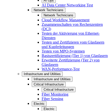
AI Ops
AI Data Center Networking Test
Network Technicians
Network Technicians
Cloud Workflow Management
Zusammenschalten von Rechenzentren
(DCI)
Testen der Aktivierung von Ethernet-
Diensten
Testen und Zertifizieren vom Glasfasern
und Kupferleitungen
Testen von MPO-Systemen
Basiszertifizierung (Tier 1) von Glasfasern
Erweiterte Zertifizierung (Tier 2) von
Glasfasern
WAN-Performance-Test
Infrastructure and Utilities
Infrastructure and Utilities
Critical Infrastructure
Critical Infrastructure
Fiber Monitoring
Fiber Sensing
Electric
Electric