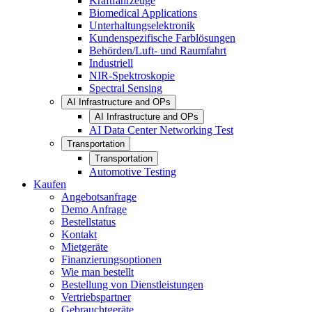
Kraftfahrzeuge
Biomedical Applications
Unterhaltungselektronik
Kundenspezifische Farblösungen
Behörden/Luft- und Raumfahrt
Industriell
NIR-Spektroskopie
Spectral Sensing
AI Infrastructure and OPs
AI Infrastructure and OPs
AI Data Center Networking Test
Transportation
Transportation
Automotive Testing
Kaufen
Angebotsanfrage
Demo Anfrage
Bestellstatus
Kontakt
Mietgeräte
Finanzierungsoptionen
Wie man bestellt
Bestellung von Dienstleistungen
Vertriebspartner
Gebrauchtgeräte