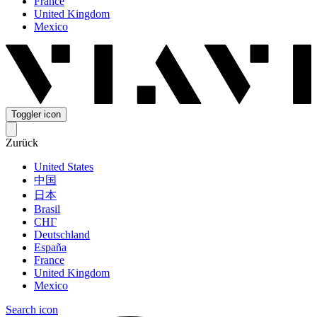
France
United Kingdom
Mexico
Toggler icon
Zurück
United States
中国
日本
Brasil
СНГ
Deutschland
España
France
United Kingdom
Mexico
Search icon