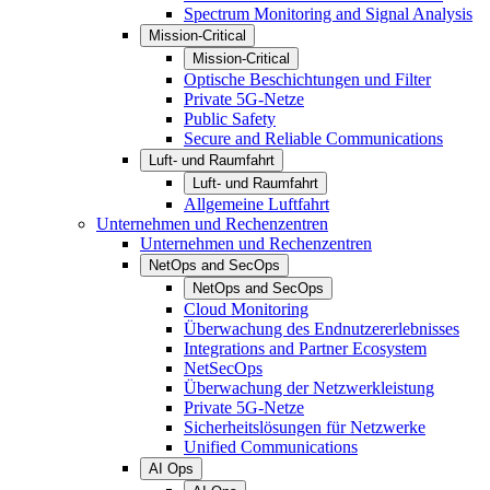
Spectrum Monitoring and Signal Analysis
Mission-Critical
Mission-Critical
Optische Beschichtungen und Filter
Private 5G-Netze
Public Safety
Secure and Reliable Communications
Luft- und Raumfahrt
Luft- und Raumfahrt
Allgemeine Luftfahrt
Unternehmen und Rechenzentren
Unternehmen und Rechenzentren
NetOps and SecOps
NetOps and SecOps
Cloud Monitoring
Überwachung des Endnutzererlebnisses
Integrations and Partner Ecosystem
NetSecOps
Überwachung der Netzwerkleistung
Private 5G-Netze
Sicherheitslösungen für Netzwerke
Unified Communications
AI Ops