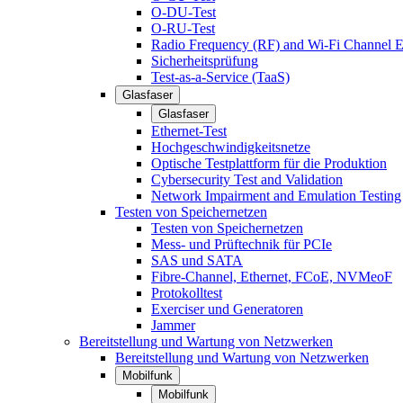
O-DU-Test
O-RU-Test
Radio Frequency (RF) and Wi-Fi Channel E
Sicherheitsprüfung
Test-as-a-Service (TaaS)
Glasfaser
Glasfaser
Ethernet-Test
Hochgeschwindigkeitsnetze
Optische Testplattform für die Produktion
Cybersecurity Test and Validation
Network Impairment and Emulation Testing
Testen von Speichernetzen
Testen von Speichernetzen
Mess- und Prüftechnik für PCIe
SAS und SATA
Fibre-Channel, Ethernet, FCoE, NVMeoF
Protokolltest
Exerciser und Generatoren
Jammer
Bereitstellung und Wartung von Netzwerken
Bereitstellung und Wartung von Netzwerken
Mobilfunk
Mobilfunk