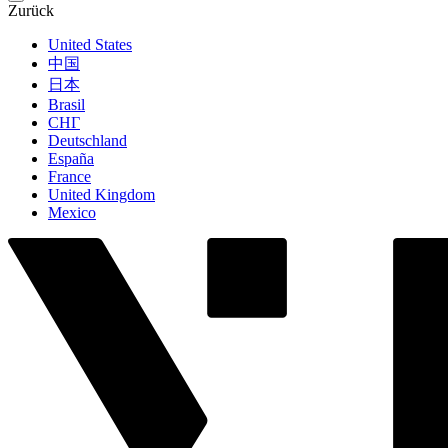
Zurück
United States
中国
日本
Brasil
СНГ
Deutschland
España
France
United Kingdom
Mexico