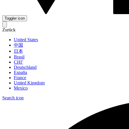
Toggler icon
Zurück
United States
中国
日本
Brasil
СНГ
Deutschland
España
France
United Kingdom
Mexico
Search icon