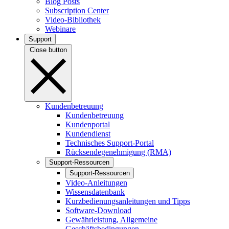
Blog Posts
Subscription Center
Video-Bibliothek
Webinare
Support
Close button
Kundenbetreuung
Kundenbetreuung
Kundenportal
Kundendienst
Technisches Support-Portal
Rücksendegenehmigung (RMA)
Support-Ressourcen
Support-Ressourcen
Video-Anleitungen
Wissensdatenbank
Kurzbedienungsanleitungen und Tipps
Software-Download
Gewährleistung, Allgemeine
Geschäftsbedingungen