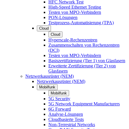
HFC Network Test
High-Speed Ethernet Testing
Testen von MPO-Verbindern
PON-Lösungen
Testprozess-Automatisierung (TPA)
Cloud
Cloud
Hyperscale-Rechenzentren
Zusammenschalten von Rechenzentren
(DCI)
Testen von MPO-Verbindern
Basiszertifizierung (Tier 1) von Glasfasern
Erweiterte Zertifizierung (Tier 2) von
Glasfasern
Netzwerkausrüster (NEM)
Netzwerkausrüster (NEM)
Mobilfunk
Mobilfunk
5G Security
5G Network Equipment Manufacturers
6G Forward
Analyse-Lösungen
Cloudbasierte Tests
Non-Terrestrial Networks