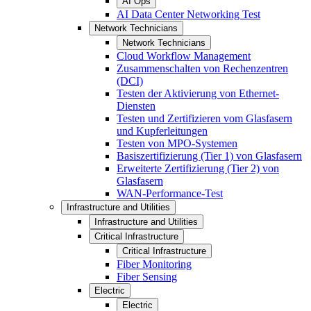
AI Ops
AI Data Center Networking Test
Network Technicians
Network Technicians
Cloud Workflow Management
Zusammenschalten von Rechenzentren
(DCI)
Testen der Aktivierung von Ethernet-
Diensten
Testen und Zertifizieren vom Glasfasern
und Kupferleitungen
Testen von MPO-Systemen
Basiszertifizierung (Tier 1) von Glasfasern
Erweiterte Zertifizierung (Tier 2) von
Glasfasern
WAN-Performance-Test
Infrastructure and Utilities
Infrastructure and Utilities
Critical Infrastructure
Critical Infrastructure
Fiber Monitoring
Fiber Sensing
Electric
Electric