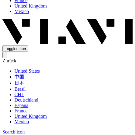
France
United Kingdom
Mexico
Toggler icon
Zurück
United States
中国
日本
Brasil
СНГ
Deutschland
España
France
United Kingdom
Mexico
Search icon