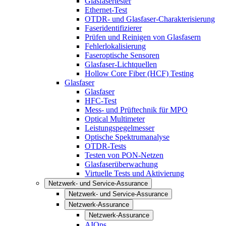
Glasfasertester
Ethernet-Test
OTDR- und Glasfaser-Charakterisierung
Faseridentifizierer
Prüfen und Reinigen von Glasfasern
Fehlerlokalisierung
Faseroptische Sensoren
Glasfaser-Lichtquellen
Hollow Core Fiber (HCF) Testing
Glasfaser
Glasfaser
HFC-Test
Mess- und Prüftechnik für MPO
Optical Multimeter
Leistungspegelmesser
Optische Spektrumanalyse
OTDR-Tests
Testen von PON-Netzen
Glasfaserüberwachung
Virtuelle Tests und Aktivierung
Netzwerk- und Service-Assurance
Netzwerk- und Service-Assurance
Netzwerk-Assurance
Netzwerk-Assurance
AIOps