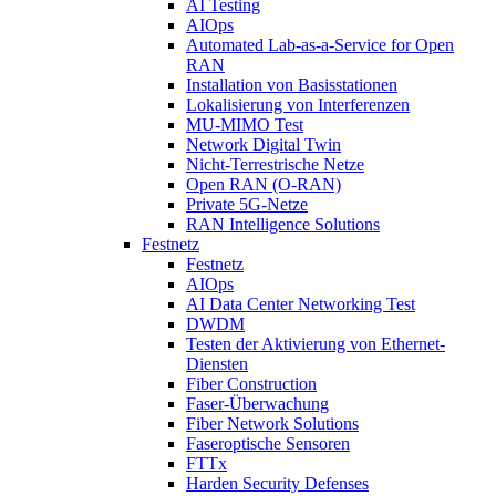
AI Testing
AIOps
Automated Lab-as-a-Service for Open
RAN
Installation von Basisstationen
Lokalisierung von Interferenzen
MU-MIMO Test
Network Digital Twin
Nicht-Terrestrische Netze
Open RAN (O-RAN)
Private 5G-Netze
RAN Intelligence Solutions
Festnetz
Festnetz
AIOps
AI Data Center Networking Test
DWDM
Testen der Aktivierung von Ethernet-
Diensten
Fiber Construction
Faser-Überwachung
Fiber Network Solutions
Faseroptische Sensoren
FTTx
Harden Security Defenses