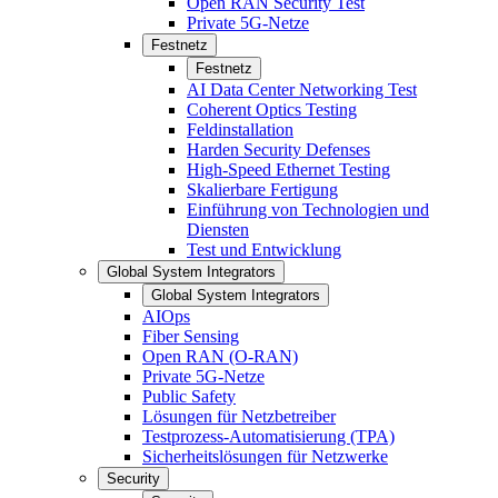
Open RAN Security Test
Private 5G-Netze
Festnetz
Festnetz
AI Data Center Networking Test
Coherent Optics Testing
Feldinstallation
Harden Security Defenses
High-Speed Ethernet Testing
Skalierbare Fertigung
Einführung von Technologien und
Diensten
Test und Entwicklung
Global System Integrators
Global System Integrators
AIOps
Fiber Sensing
Open RAN (O-RAN)
Private 5G-Netze
Public Safety
Lösungen für Netzbetreiber
Testprozess-Automatisierung (TPA)
Sicherheitslösungen für Netzwerke
Security