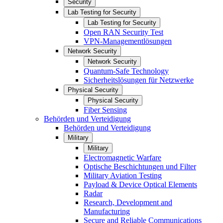
Security
Lab Testing for Security
Lab Testing for Security
Open RAN Security Test
VPN-Managementlösungen
Network Security
Network Security
Quantum-Safe Technology
Sicherheitslösungen für Netzwerke
Physical Security
Physical Security
Fiber Sensing
Behörden und Verteidigung
Behörden und Verteidigung
Military
Military
Electromagnetic Warfare
Optische Beschichtungen und Filter
Military Aviation Testing
Payload & Device Optical Elements
Radar
Research, Development and
Manufacturing
Secure and Reliable Communications