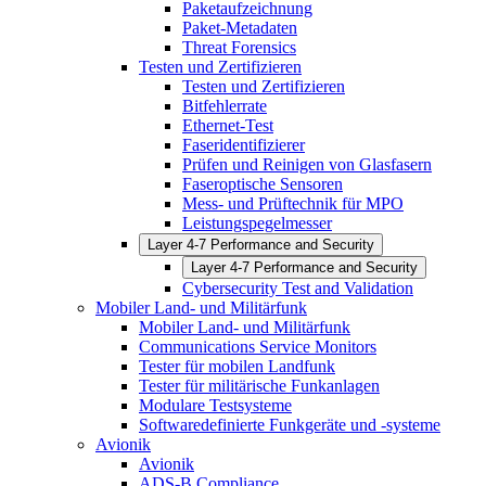
Paketaufzeichnung
Paket-Metadaten
Threat Forensics
Testen und Zertifizieren
Testen und Zertifizieren
Bitfehlerrate
Ethernet-Test
Faseridentifizierer
Prüfen und Reinigen von Glasfasern
Faseroptische Sensoren
Mess- und Prüftechnik für MPO
Leistungspegelmesser
Layer 4-7 Performance and Security
Layer 4-7 Performance and Security
Cybersecurity Test and Validation
Mobiler Land- und Militärfunk
Mobiler Land- und Militärfunk
Communications Service Monitors
Tester für mobilen Landfunk
Tester für militärische Funkanlagen
Modulare Testsysteme
Softwaredefinierte Funkgeräte und -systeme
Avionik
Avionik
ADS-B Compliance