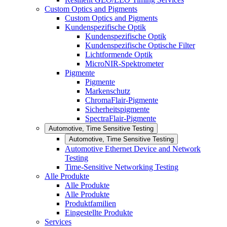
Custom Optics and Pigments
Custom Optics and Pigments
Kundenspezifische Optik
Kundenspezifische Optik
Kundenspezifische Optische Filter
Lichtformende Optik
MicroNIR-Spektrometer
Pigmente
Pigmente
Markenschutz
ChromaFlair-Pigmente
Sicherheitspigmente
SpectraFlair-Pigmente
Automotive, Time Sensitive Testing
Automotive, Time Sensitive Testing
Automotive Ethernet Device and Network
Testing
Time-Sensitive Networking Testing
Alle Produkte
Alle Produkte
Alle Produkte
Produktfamilien
Eingestellte Produkte
Services