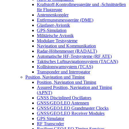
Kraftstoff-Kontrollmessgeräte und -Schnittstellen
für Flugzeuge
Antennenkoppler
Entfernungsmessgeräte (DME)
Glasfaser-Avionik
GPS-Simulation
Militärische Avionik
Modulare Testsysteme
Navigation und Kommunikation
Radar-Höhenmesser (RADALT)
Automatische HF-Testsysteme (RF ATE)
Taktisches Luftnavigationssystem (TACAN)
Kollisionswarnsystem (TCAS)
Transponder und Interrogator
Position, Navigation und Timing
Position, Navigation und Timing
Assured Position, Navigation and Timing
(APNT)
GNSS Disciplined Oscillators
GNSS/GEO/LEO Antennen
GNSS/GEO/LEO Grandmaster Clocks
GNSS/GEO/LEO Receiver Modules
GPS Simulator
RF Transcoder
Resilient GEO/LEO Timing Services