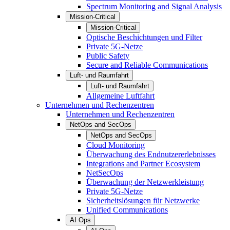
Spectrum Monitoring and Signal Analysis
Mission-Critical
Mission-Critical
Optische Beschichtungen und Filter
Private 5G-Netze
Public Safety
Secure and Reliable Communications
Luft- und Raumfahrt
Luft- und Raumfahrt
Allgemeine Luftfahrt
Unternehmen und Rechenzentren
Unternehmen und Rechenzentren
NetOps and SecOps
NetOps and SecOps
Cloud Monitoring
Überwachung des Endnutzererlebnisses
Integrations and Partner Ecosystem
NetSecOps
Überwachung der Netzwerkleistung
Private 5G-Netze
Sicherheitslösungen für Netzwerke
Unified Communications
AI Ops