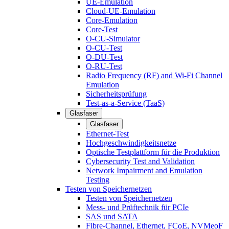
UE-Emulation
Cloud-UE-Emulation
Core-Emulation
Core-Test
O-CU-Simulator
O-CU-Test
O-DU-Test
O-RU-Test
Radio Frequency (RF) and Wi-Fi Channel
Emulation
Sicherheitsprüfung
Test-as-a-Service (TaaS)
Glasfaser
Glasfaser
Ethernet-Test
Hochgeschwindigkeitsnetze
Optische Testplattform für die Produktion
Cybersecurity Test and Validation
Network Impairment and Emulation
Testing
Testen von Speichernetzen
Testen von Speichernetzen
Mess- und Prüftechnik für PCIe
SAS und SATA
Fibre-Channel, Ethernet, FCoE, NVMeoF