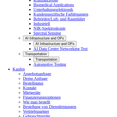
Kraftfahrzeuge
Biomedical Applications
Unterhaltungselektronik
Kundenspezifische Farblösungen
Behörden/Luft- und Raumfahrt
Industriell
NIR-Spektroskopie
Spectral Sensing
AI Infrastructure and OPs
AI Infrastructure and OPs
AI Data Center Networking Test
Transportation
Transportation
Automotive Testing
Kaufen
Angebotsanfrage
Demo Anfrage
Bestellstatus
Kontakt
Mietgeräte
Finanzierungsoptionen
Wie man bestellt
Bestellung von Dienstleistungen
Vertriebspartner
Gebrauchtgeräte