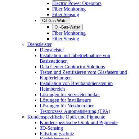
Electric Power Operators
Fiber Monitoring
Fiber Sensing
Oil-Gas-Water
Oil-Gas-Water
Fiber Monitoring
Fiber Sensing
Dienstleister
Dienstleister
Installation und Inbetriebnahme von
Basisstationen
Data Center Contractor Solutions
Testen und Zertifizieren vom Glasfasern und
Kupferleitungen
Installation von Breitbanddiensten im
Heimbereich
Lösungen für Servicetechniker
Lösungen für Installateure
Lösungen für Netzbetreiber
Testprozess-Automatisierung (TPA)
Kundenspezifische Optik und Pigmente
Kundenspezifische Optik und Pigmente
3D-Sensing
Fälschungsschutz