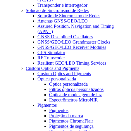
Transponder e interrogador
Solução de Sincronismo de Redes
Solução de Sincronismo de Redes
Antenas GNSS/GEO/LEO
Assured Position, Navigation and Timing
(APNT)
GNSS Disciplined Oscillators
GNSS/GEO/LEO Grandmaster Clocks
GNSS/GEO/LEO Receiver Modules
GPS Simulator
RF Transcoder
Resilient GEO/LEO Timing Services
Custom Optics and Pigments
Custom Optics and Pigments
Óptica personalizada
Óptica personalizada
Filtros ópticos personalizados
Óptica de modelagem de luz
Espectrômetros MicroNIR
Pigmentos
Pigmentos
Proteção da marca
Pigmentos ChromaFlair
Pigmentos de segurança