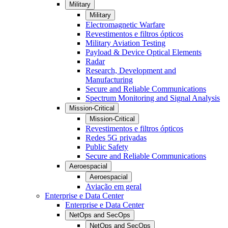
Military
Military
Electromagnetic Warfare
Revestimentos e filtros ópticos
Military Aviation Testing
Payload & Device Optical Elements
Radar
Research, Development and
Manufacturing
Secure and Reliable Communications
Spectrum Monitoring and Signal Analysis
Mission-Critical
Mission-Critical
Revestimentos e filtros ópticos
Redes 5G privadas
Public Safety
Secure and Reliable Communications
Aeroespacial
Aeroespacial
Aviação em geral
Enterprise e Data Center
Enterprise e Data Center
NetOps and SecOps
NetOps and SecOps