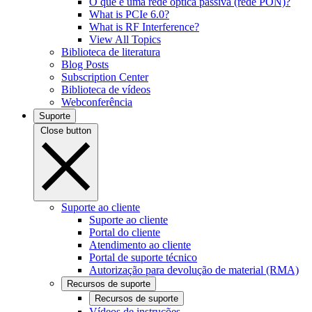
O que é uma rede óptica passiva (rede PON)?
What is PCIe 6.0?
What is RF Interference?
View All Topics
Biblioteca de literatura
Blog Posts
Subscription Center
Biblioteca de vídeos
Webconferência
Suporte
Close button
Suporte ao cliente
Suporte ao cliente
Portal do cliente
Atendimento ao cliente
Portal de suporte técnico
Autorização para devolução de material (RMA)
Recursos de suporte
Recursos de suporte
Vídeos de instruções