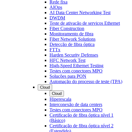
Rede fixa
AIOps
AI Data Center Networking Test
DWDM
Teste de ativação de serviços Ethernet
Fiber Construction
Monitoramento de fibra
Fiber Network Solutions
Detecção de fibra óptica
FTTx
Harden Security Defenses
HFC Network Test
High-Speed Ethernet Testing
Testes com conectores MPO
Soluções para PON
Automação do processo de teste (TPA)
Cloud
Cloud
Hiperescala
Interconexão de data centers
Testes com conectores MPO
Certificação de fibra óptica nível 1
(Básico)
Certificação de fibra óptica nível 2
(Estendido)