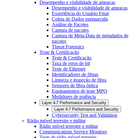
Desempenho e visibilidade de ameaças
Desempenho e visibilidade de ameaças
Experiência do Usuário Final
Coleta de Dados enriquecida
Análise de Pacotes
Captura de pacotes
Captura de Meta-Data de metadados de
pacotes
Threat Forensics
Teste & Certificação
Teste & Certificação
Taxa de erros de bit
Teste de Ethernet
Identificadores de fibras
Limpeza e inspeção de fibra
Sensores de fibra óptica
Equipamentos de teste MPO
Medidores de potência
Layer 4-7 Performance and Security
Layer 4-7 Performance and Security
Cybersecurity Test and Validation
Rádio móvel terrestre e militar
Rádio móvel terrestre e militar
Communications Service Monitors
Teste de rádio móvel terrestre