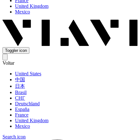
France
United Kingdom
Mexico
Toggler icon
Voltar
United States
中国
日本
Brasil
СНГ
Deutschland
España
France
United Kingdom
Mexico
Search icon