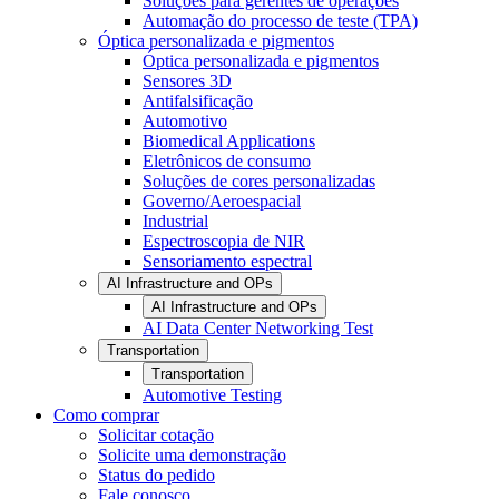
Soluções para gerentes de operações
Automação do processo de teste (TPA)
Óptica personalizada e pigmentos
Óptica personalizada e pigmentos
Sensores 3D
Antifalsificação
Automotivo
Biomedical Applications
Eletrônicos de consumo
Soluções de cores personalizadas
Governo/Aeroespacial
Industrial
Espectroscopia de NIR
Sensoriamento espectral
AI Infrastructure and OPs
AI Infrastructure and OPs
AI Data Center Networking Test
Transportation
Transportation
Automotive Testing
Como comprar
Solicitar cotação
Solicite uma demonstração
Status do pedido
Fale conosco