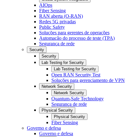
AIOps
Fiber Sensing
RAN aberta (O-RAN)
Redes 5G privadas
Public Safety
Soluções para gerentes de operações
Automação do processo de teste (TPA)
Segurança de rede
Security
Security
Lab Testing for Security
Lab Testing for Security
Open RAN Security Test
Soluções para gerenciamento de VPN
Network Security
Network Security
Quantum-Safe Technology
Segurança de rede
Physical Security
Physical Security
Fiber Sensing
Governo e defesa
Governo e defesa