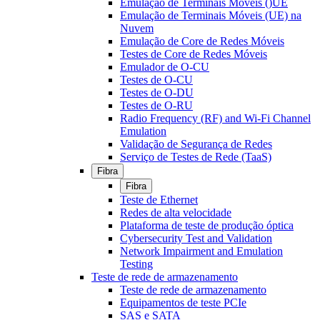
Emulação de Terminais Móveis ()UE
Emulação de Terminais Móveis (UE) na
Nuvem
Emulação de Core de Redes Móveis
Testes de Core de Redes Móveis
Emulador de O-CU
Testes de O-CU
Testes de O-DU
Testes de O-RU
Radio Frequency (RF) and Wi-Fi Channel
Emulation
Validação de Segurança de Redes
Serviço de Testes de Rede (TaaS)
Fibra
Fibra
Teste de Ethernet
Redes de alta velocidade
Plataforma de teste de produção óptica
Cybersecurity Test and Validation
Network Impairment and Emulation
Testing
Teste de rede de armazenamento
Teste de rede de armazenamento
Equipamentos de teste PCIe
SAS e SATA