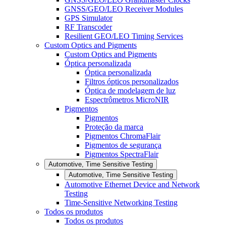
GNSS/GEO/LEO Receiver Modules
GPS Simulator
RF Transcoder
Resilient GEO/LEO Timing Services
Custom Optics and Pigments
Custom Optics and Pigments
Óptica personalizada
Óptica personalizada
Filtros ópticos personalizados
Óptica de modelagem de luz
Espectrômetros MicroNIR
Pigmentos
Pigmentos
Proteção da marca
Pigmentos ChromaFlair
Pigmentos de segurança
Pigmentos SpectraFlair
Automotive, Time Sensitive Testing
Automotive, Time Sensitive Testing
Automotive Ethernet Device and Network
Testing
Time-Sensitive Networking Testing
Todos os produtos
Todos os produtos