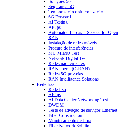
Soluções 5G
Segurança 5G
Temporização e sincronização
6G Forward
AI Testing
AIOps
Automated Lab-as-a-Service for Open
RAN
Instalação de redes móveis
Procura de interferências
MU-MIMO Test
Network Digital Twin
Redes não terrestres
RAN aberta (O-RAN)
Redes 5G privadas
RAN Intelligence Solutions
Rede fixa
Rede fixa
AIOps
AI Data Center Networking Test
DWDM
Teste de ativação de serviços Ethernet
Fiber Construction
Monitoramento de fibra
Fiber Network Solutions