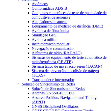
Aviônicos
Conformidade ADS-B
Conjuntos e interfaces de teste de quantidade de
combustível de aeronave
Acopladores de antena
Equipamento de medição de distância (DME)
Aviônica de fibra óptica
Simulação GPS
Aviônica militar
Instrumentação modular
Navegação e comunicação
Altímetros de rádio (RADALT)
Sistemas de equipamento de teste automático de
radiofrequência (RF ATE)
Sistema tático de navegação aérea (TACAN)
Sistema de prevenção de colisão de tráfego
(TCAS)
Transponder e interrogador
Solução de Sincronismo de Redes
Solução de Sincronismo de Redes
Antenas GNSS/GEO/LEO
Assured Position, Navigation and Timing
(APNT)
GNSS Disciplined Oscillators
GNSS/GEO/LEO Grandmaster Clocks