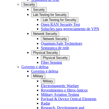
Security
Security
Lab Testing for Security
Lab Testing for Security
Open RAN Security Test
Soluções para gerenciamento de VPN
Network Security
Network Security
Quantum-Safe Technology
Segurança de rede
Physical Security
Physical Security
Fiber Sensing
Governo e defesa
Governo e defesa
Military
Military
Electromagnetic Warfare
Revestimentos e filtros ópticos
Military Aviation Testing
Payload & Device Optical Elements
Radar
Research, Development and