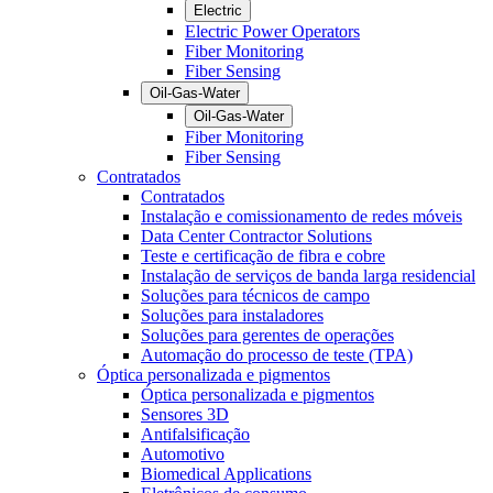
Electric
Electric Power Operators
Fiber Monitoring
Fiber Sensing
Oil-Gas-Water
Oil-Gas-Water
Fiber Monitoring
Fiber Sensing
Contratados
Contratados
Instalação e comissionamento de redes móveis
Data Center Contractor Solutions
Teste e certificação de fibra e cobre
Instalação de serviços de banda larga residencial
Soluções para técnicos de campo
Soluções para instaladores
Soluções para gerentes de operações
Automação do processo de teste (TPA)
Óptica personalizada e pigmentos
Óptica personalizada e pigmentos
Sensores 3D
Antifalsificação
Automotivo
Biomedical Applications