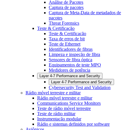
Análise de Pacotes
Captura de pacotes
Captura de Meta-Data de metadados de
pacotes
Threat Forensics
Teste & Certificação
Teste & Certificação
Taxa de erros de bit
Teste de Ethernet
Identificadores de fibras
Limpeza e inspeção de fibra
Sensores de fibra óptica
Equipamentos de teste MPO
Medidores de potência
Layer 4-7 Performance and Security
Layer 4-7 Performance and Security
Cybersecurity Test and Validation
Rádio móvel terrestre e militar
Rádio móvel terrestre e militar
Communications Service Monitors
Teste de rádio móvel terrestre
Teste de rádio militar
Instrumentação modular
Rádio e sistemas definidos por software
Aviônicos