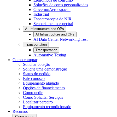
Eletrônicos de consumo
Soluções de cores personalizadas
Governo/Aeroespacial
Industrial
Espectroscopia de NIR
Sensoriamento espectral
AI Infrastructure and OPs
AI Infrastructure and OPs
AI Data Center Networking Test
Transportation
Transportation
Automotive Testing
Como comprar
Solicitar cotação
Solicite uma demonstração
Status do pedido
Fale conosco
Equipamento alugado
Opções de financiamento
Como pedir
Como Solicitar Serviços
Localizar parceiro
Equipamento recondicionado
Recursos
Close button