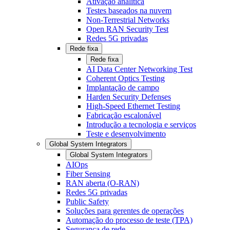
Ativação analítica
Testes baseados na nuvem
Non-Terrestrial Networks
Open RAN Security Test
Redes 5G privadas
Rede fixa
Rede fixa
AI Data Center Networking Test
Coherent Optics Testing
Implantação de campo
Harden Security Defenses
High-Speed Ethernet Testing
Fabricação escalonável
Introdução a tecnologia e serviços
Teste e desenvolvimento
Global System Integrators
Global System Integrators
AIOps
Fiber Sensing
RAN aberta (O-RAN)
Redes 5G privadas
Public Safety
Soluções para gerentes de operações
Automação do processo de teste (TPA)
Segurança de rede