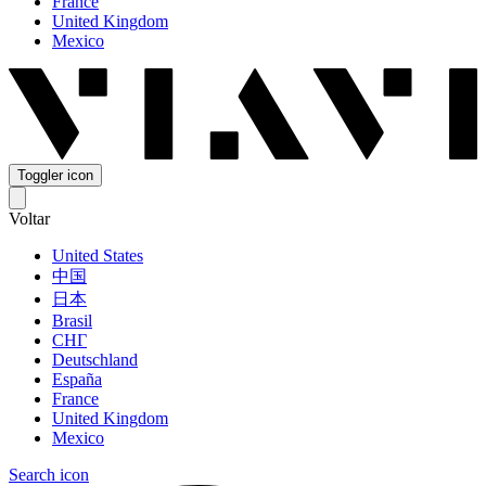
France
United Kingdom
Mexico
Toggler icon
Voltar
United States
中国
日本
Brasil
СНГ
Deutschland
España
France
United Kingdom
Mexico
Search icon