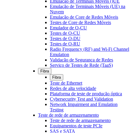
Emulação de Terminais Móveis ()UE
Emulação de Terminais Móveis (UE) na
Nuvem
Emulação de Core de Redes Móveis
Testes de Core de Redes Móveis
Emulador de O-CU
Testes de O-CU
Testes de O-DU
Testes de O-RU
Radio Frequency (RF) and Wi-Fi Channel
Emulation
Validação de Segurança de Redes
Serviço de Testes de Rede (TaaS)
Fibra
Fibra
Teste de Ethernet
Redes de alta velocidade
Plataforma de teste de produção óptica
Cybersecurity Test and Validation
Network Impairment and Emulation
Testing
Teste de rede de armazenamento
Teste de rede de armazenamento
Equipamentos de teste PCIe
SAS e SATA