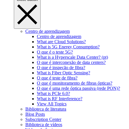
Centro de aprendizagem
Centro de aprendizagem
What are Cloud Solutions?
What is 5G Energy Consumption?
O que é o teste 5G?
What is a Hyperscale Data Center? (pt)
O que é interconexão de data centers?
O que é inspeção de fibra?
What is Fiber Optic Sensing?
O que é teste de fibra?
O que é monitoramento de fibras ópticas?
O que é uma rede óptica passiva (rede PON)?
What is PCIe 6.0?
What is RF Interference?
View All Topics
Biblioteca de literatura
Blog Posts
Subscription Center
Biblioteca de vídeos