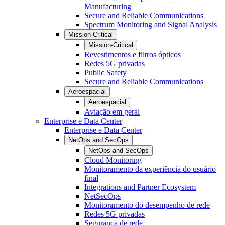
Manufacturing
Secure and Reliable Communications
Spectrum Monitoring and Signal Analysis
Mission-Critical
Mission-Critical
Revestimentos e filtros ópticos
Redes 5G privadas
Public Safety
Secure and Reliable Communications
Aeroespacial
Aeroespacial
Aviação em geral
Enterprise e Data Center
Enterprise e Data Center
NetOps and SecOps
NetOps and SecOps
Cloud Monitoring
Monitoramento da experiência do usuário
final
Integrations and Partner Ecosystem
NetSecOps
Monitoramento do desempenho de rede
Redes 5G privadas
Segurança de rede