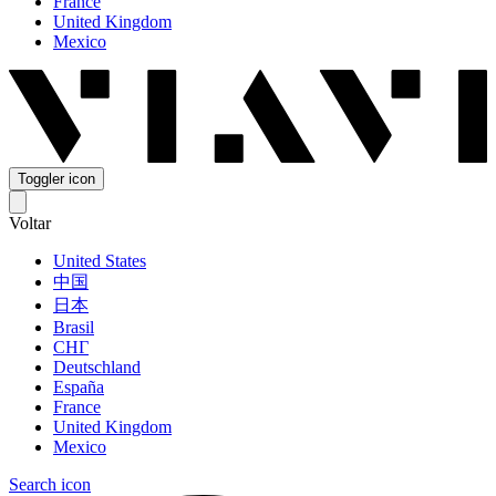
France
United Kingdom
Mexico
Toggler icon
Voltar
United States
中国
日本
Brasil
СНГ
Deutschland
España
France
United Kingdom
Mexico
Search icon