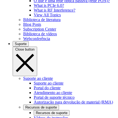
O que é uma rede óptica passiva (rede PON)?
What is PCIe 6.0?
What is RF Interference?
View All Topics
Biblioteca de literatura
Blog Posts
Subscription Center
Biblioteca de vídeos
Webconferência
Suporte
Close button
Suporte ao cliente
Suporte ao cliente
Portal do cliente
Atendimento ao cliente
Portal de suporte técnico
Autorização para devolução de material (RMA)
Recursos de suporte
Recursos de suporte
Vídeos de instruções