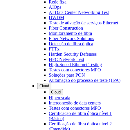
Rede fixa
AIOps
AI Data Center Networking Test
DWDM
Teste de ativação de serviços Ethernet
Fiber Construction
Monitoramento de fibra
Fiber Network Solutions
Detecção de fibra óptica
FTTx
Harden Security Defenses
HFC Network Test
High-Speed Ethernet Testing
Testes com conectores MPO
Soluções para PON
Automação do processo de teste (TPA)
Cloud
Cloud
Hiperescala
Interconexão de data centers
Testes com conectores MPO
Certificação de fibra óptica nível 1
(Básico)
Certificação de fibra óptica nível 2
(Estendido)