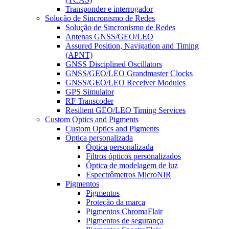
Transponder e interrogador
Solução de Sincronismo de Redes
Solução de Sincronismo de Redes
Antenas GNSS/GEO/LEO
Assured Position, Navigation and Timing
(APNT)
GNSS Disciplined Oscillators
GNSS/GEO/LEO Grandmaster Clocks
GNSS/GEO/LEO Receiver Modules
GPS Simulator
RF Transcoder
Resilient GEO/LEO Timing Services
Custom Optics and Pigments
Custom Optics and Pigments
Óptica personalizada
Óptica personalizada
Filtros ópticos personalizados
Óptica de modelagem de luz
Espectrômetros MicroNIR
Pigmentos
Pigmentos
Proteção da marca
Pigmentos ChromaFlair
Pigmentos de segurança