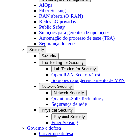
AIOps
Fiber Sensing
RAN aberta (O-RAN)
Redes 5G privadas
Public Safety
Soluções para gerentes de operações
Automação do processo de teste (TPA)
Segurança de rede
Security
Security
Lab Testing for Security
Lab Testing for Security
Open RAN Security Test
Soluções para gerenciamento de VPN
Network Security
Network Security
Quantum-Safe Technology
Segurança de rede
Physical Security
Physical Security
Fiber Sensing
Governo e defesa
Governo e defesa