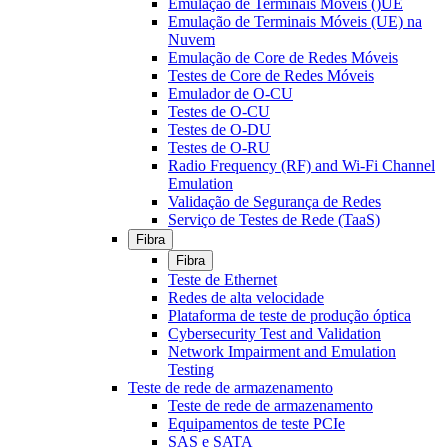
Emulação de Terminais Móveis ()UE
Emulação de Terminais Móveis (UE) na
Nuvem
Emulação de Core de Redes Móveis
Testes de Core de Redes Móveis
Emulador de O-CU
Testes de O-CU
Testes de O-DU
Testes de O-RU
Radio Frequency (RF) and Wi-Fi Channel
Emulation
Validação de Segurança de Redes
Serviço de Testes de Rede (TaaS)
Fibra
Fibra
Teste de Ethernet
Redes de alta velocidade
Plataforma de teste de produção óptica
Cybersecurity Test and Validation
Network Impairment and Emulation
Testing
Teste de rede de armazenamento
Teste de rede de armazenamento
Equipamentos de teste PCIe
SAS e SATA