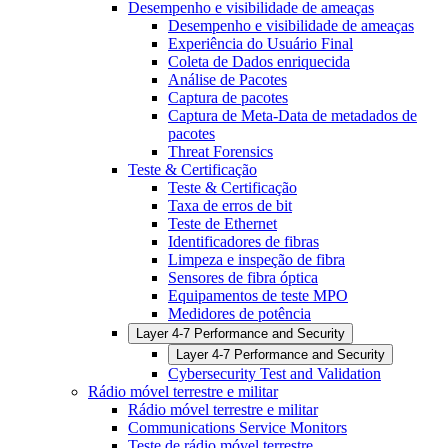
Desempenho e visibilidade de ameaças
Desempenho e visibilidade de ameaças
Experiência do Usuário Final
Coleta de Dados enriquecida
Análise de Pacotes
Captura de pacotes
Captura de Meta-Data de metadados de
pacotes
Threat Forensics
Teste & Certificação
Teste & Certificação
Taxa de erros de bit
Teste de Ethernet
Identificadores de fibras
Limpeza e inspeção de fibra
Sensores de fibra óptica
Equipamentos de teste MPO
Medidores de potência
Layer 4-7 Performance and Security
Layer 4-7 Performance and Security
Cybersecurity Test and Validation
Rádio móvel terrestre e militar
Rádio móvel terrestre e militar
Communications Service Monitors
Teste de rádio móvel terrestre