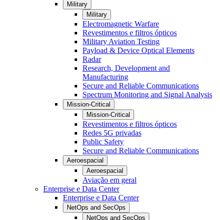
Military
Military
Electromagnetic Warfare
Revestimentos e filtros ópticos
Military Aviation Testing
Payload & Device Optical Elements
Radar
Research, Development and
Manufacturing
Secure and Reliable Communications
Spectrum Monitoring and Signal Analysis
Mission-Critical
Mission-Critical
Revestimentos e filtros ópticos
Redes 5G privadas
Public Safety
Secure and Reliable Communications
Aeroespacial
Aeroespacial
Aviação em geral
Enterprise e Data Center
Enterprise e Data Center
NetOps and SecOps
NetOps and SecOps