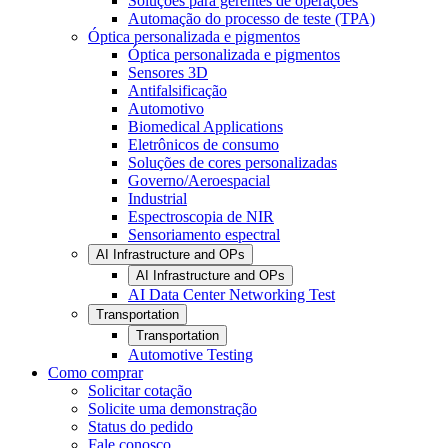
Soluções para gerentes de operações
Automação do processo de teste (TPA)
Óptica personalizada e pigmentos
Óptica personalizada e pigmentos
Sensores 3D
Antifalsificação
Automotivo
Biomedical Applications
Eletrônicos de consumo
Soluções de cores personalizadas
Governo/Aeroespacial
Industrial
Espectroscopia de NIR
Sensoriamento espectral
AI Infrastructure and OPs
AI Infrastructure and OPs
AI Data Center Networking Test
Transportation
Transportation
Automotive Testing
Como comprar
Solicitar cotação
Solicite uma demonstração
Status do pedido
Fale conosco