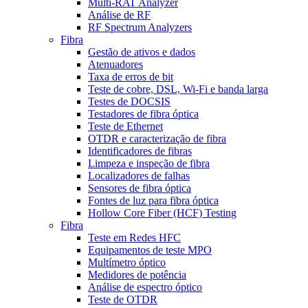
Multi-RAT Analyzer
Análise de RF
RF Spectrum Analyzers
Fibra
Gestão de ativos e dados
Atenuadores
Taxa de erros de bit
Teste de cobre, DSL, Wi-Fi e banda larga
Testes de DOCSIS
Testadores de fibra óptica
Teste de Ethernet
OTDR e caracterização de fibra
Identificadores de fibras
Limpeza e inspeção de fibra
Localizadores de falhas
Sensores de fibra óptica
Fontes de luz para fibra óptica
Hollow Core Fiber (HCF) Testing
Fibra
Teste em Redes HFC
Equipamentos de teste MPO
Multímetro óptico
Medidores de potência
Análise de espectro óptico
Teste de OTDR