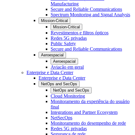
Manufacturing
Secure and Reliable Communications
Spectrum Monitoring and Signal Analysis
Mission-Critical
Mission-Critical
Revestimentos e filtros ópticos
Redes 5G privadas
Public Safety
Secure and Reliable Communications
Aeroespacial
Aeroespacial
Aviação em geral
Enterprise e Data Center
Enterprise e Data Center
NetOps and SecOps
NetOps and SecOps
Cloud Monitoring
Monitoramento da experiência do usuário
final
Integrations and Partner Ecosystem
NetSecOps
Monitoramento do desempenho de rede
Redes 5G privadas
Segurança de rede