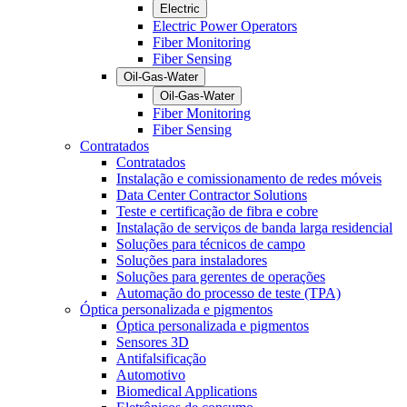
Electric
Electric Power Operators
Fiber Monitoring
Fiber Sensing
Oil-Gas-Water
Oil-Gas-Water
Fiber Monitoring
Fiber Sensing
Contratados
Contratados
Instalação e comissionamento de redes móveis
Data Center Contractor Solutions
Teste e certificação de fibra e cobre
Instalação de serviços de banda larga residencial
Soluções para técnicos de campo
Soluções para instaladores
Soluções para gerentes de operações
Automação do processo de teste (TPA)
Óptica personalizada e pigmentos
Óptica personalizada e pigmentos
Sensores 3D
Antifalsificação
Automotivo
Biomedical Applications