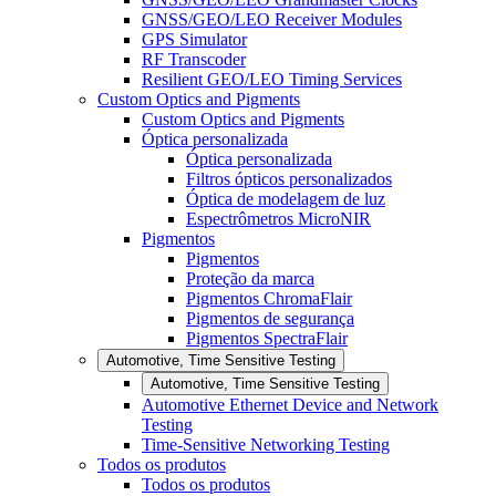
GNSS/GEO/LEO Receiver Modules
GPS Simulator
RF Transcoder
Resilient GEO/LEO Timing Services
Custom Optics and Pigments
Custom Optics and Pigments
Óptica personalizada
Óptica personalizada
Filtros ópticos personalizados
Óptica de modelagem de luz
Espectrômetros MicroNIR
Pigmentos
Pigmentos
Proteção da marca
Pigmentos ChromaFlair
Pigmentos de segurança
Pigmentos SpectraFlair
Automotive, Time Sensitive Testing
Automotive, Time Sensitive Testing
Automotive Ethernet Device and Network
Testing
Time-Sensitive Networking Testing
Todos os produtos
Todos os produtos