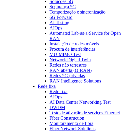
Soluções 5G
Segurança 5G
Temporização e sincronização
6G Forward
AI Testing
AIOps
Automated Lab-as-a-Service for Open
RAN
Instalação de redes móveis
Procura de interferências
MU-MIMO Test
Network Digital Twin
Redes não terrestres
RAN aberta (O-RAN)
Redes 5G privadas
RAN Intelligence Solutions
Rede fixa
Rede fixa
AIOps
AI Data Center Networking Test
DWDM
Teste de ativação de serviços Ethernet
Fiber Construction
Monitoramento de fibra
Fiber Network Solutions