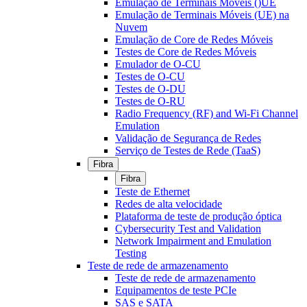
Emulação de Terminais Móveis ()UE
Emulação de Terminais Móveis (UE) na
Nuvem
Emulação de Core de Redes Móveis
Testes de Core de Redes Móveis
Emulador de O-CU
Testes de O-CU
Testes de O-DU
Testes de O-RU
Radio Frequency (RF) and Wi-Fi Channel
Emulation
Validação de Segurança de Redes
Serviço de Testes de Rede (TaaS)
Fibra
Fibra
Teste de Ethernet
Redes de alta velocidade
Plataforma de teste de produção óptica
Cybersecurity Test and Validation
Network Impairment and Emulation
Testing
Teste de rede de armazenamento
Teste de rede de armazenamento
Equipamentos de teste PCIe
SAS e SATA