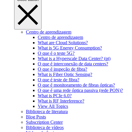
Centro de aprendizagem
Centro de aprendizagem
What are Cloud Solutions?
What is 5G Energy Consumption?
O que é o teste 5G?
What is a Hyperscale Data Center? (pt)
O que é interconexão de data centers?
O que é inspeção de fibra?
What is Fiber Optic Sensing?
O que é teste de fibra?
O que é monitoramento de fibras ópticas?
O que é uma rede óptica passiva (rede PON)?
What is PCIe 6.0?
What is RF Interference?
View All Topics
Biblioteca de literatura
Blog Posts
Subscription Center
Biblioteca de vídeos