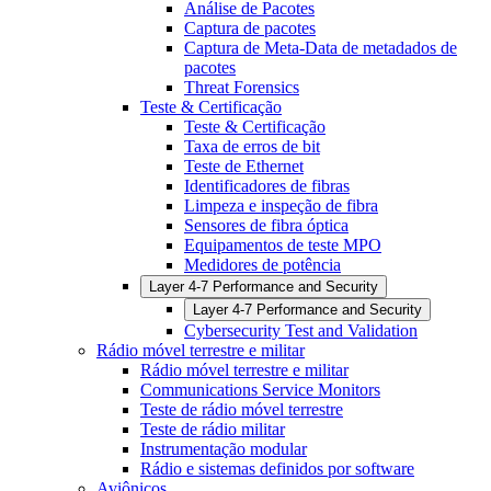
Análise de Pacotes
Captura de pacotes
Captura de Meta-Data de metadados de
pacotes
Threat Forensics
Teste & Certificação
Teste & Certificação
Taxa de erros de bit
Teste de Ethernet
Identificadores de fibras
Limpeza e inspeção de fibra
Sensores de fibra óptica
Equipamentos de teste MPO
Medidores de potência
Layer 4-7 Performance and Security
Layer 4-7 Performance and Security
Cybersecurity Test and Validation
Rádio móvel terrestre e militar
Rádio móvel terrestre e militar
Communications Service Monitors
Teste de rádio móvel terrestre
Teste de rádio militar
Instrumentação modular
Rádio e sistemas definidos por software
Aviônicos