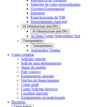
Eletrônicos de consumo
Soluções de cores personalizadas
Governo/Aeroespacial
Industrial
Espectroscopia de NIR
Sensoriamento espectral
AI Infrastructure and OPs
AI Infrastructure and OPs
AI Data Center Networking Test
Transportation
Transportation
Automotive Testing
Como comprar
Solicitar cotação
Solicite uma demonstração
Status do pedido
Fale conosco
Equipamento alugado
Opções de financiamento
Como pedir
Como Solicitar Serviços
Localizar parceiro
Equipamento recondicionado
Recursos
Close button