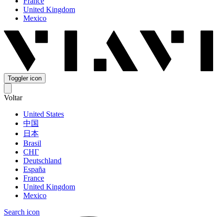
France
United Kingdom
Mexico
Toggler icon
Voltar
United States
中国
日本
Brasil
СНГ
Deutschland
España
France
United Kingdom
Mexico
Search icon