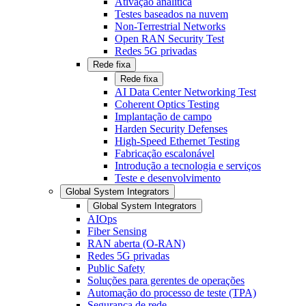
Ativação analítica
Testes baseados na nuvem
Non-Terrestrial Networks
Open RAN Security Test
Redes 5G privadas
Rede fixa
Rede fixa
AI Data Center Networking Test
Coherent Optics Testing
Implantação de campo
Harden Security Defenses
High-Speed Ethernet Testing
Fabricação escalonável
Introdução a tecnologia e serviços
Teste e desenvolvimento
Global System Integrators
Global System Integrators
AIOps
Fiber Sensing
RAN aberta (O-RAN)
Redes 5G privadas
Public Safety
Soluções para gerentes de operações
Automação do processo de teste (TPA)
Segurança de rede