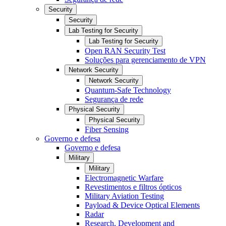
Security
Security
Lab Testing for Security
Lab Testing for Security
Open RAN Security Test
Soluções para gerenciamento de VPN
Network Security
Network Security
Quantum-Safe Technology
Segurança de rede
Physical Security
Physical Security
Fiber Sensing
Governo e defesa
Governo e defesa
Military
Military
Electromagnetic Warfare
Revestimentos e filtros ópticos
Military Aviation Testing
Payload & Device Optical Elements
Radar
Research, Development and