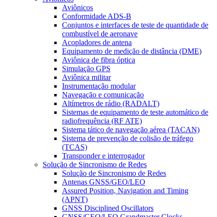
Aviônicos
Conformidade ADS-B
Conjuntos e interfaces de teste de quantidade de
combustível de aeronave
Acopladores de antena
Equipamento de medição de distância (DME)
Aviônica de fibra óptica
Simulação GPS
Aviônica militar
Instrumentação modular
Navegação e comunicação
Altímetros de rádio (RADALT)
Sistemas de equipamento de teste automático de
radiofrequência (RF ATE)
Sistema tático de navegação aérea (TACAN)
Sistema de prevenção de colisão de tráfego
(TCAS)
Transponder e interrogador
Solução de Sincronismo de Redes
Solução de Sincronismo de Redes
Antenas GNSS/GEO/LEO
Assured Position, Navigation and Timing
(APNT)
GNSS Disciplined Oscillators
GNSS/GEO/LEO Grandmaster Clocks