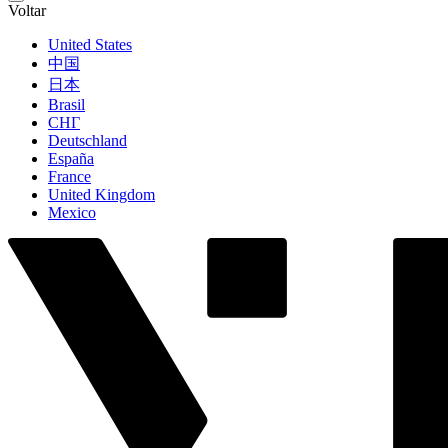
Voltar
United States
中国
日本
Brasil
СНГ
Deutschland
España
France
United Kingdom
Mexico