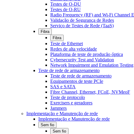
Testes de O-DU
Testes de O-RU
Radio Frequency (RF) and Wi-Fi Channel E
Validação de Segurança de Redes
Serviço de Testes de Rede (TaaS)
Fibra
Fibra
Teste de Ethernet
Redes de alta velocidade
Plataforma de teste de produção óptica
Cybersecurity Test and Validation
Network Impairment and Emulation Testing
Teste de rede de armazenamento
Teste de rede de armazenamento
Equipamentos de teste PCIe
SAS e SATA
Fibre Channel, Ethernet, FCoE, NVMeoF
Teste de protocolo
Exercisers e geradores
Jammers
Implementação e Manutenção de rede
Implementação e Manutenção de rede
Sem fio
Sem fio