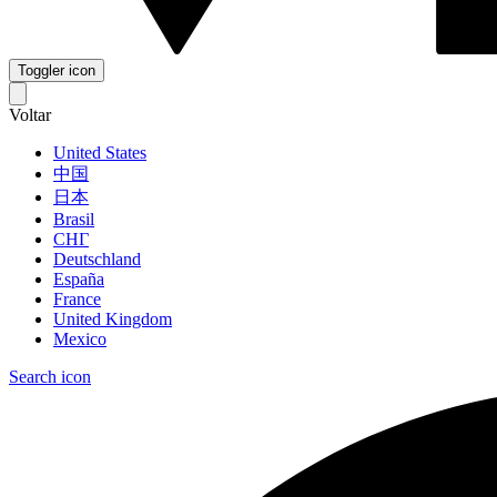
Toggler icon
Voltar
United States
中国
日本
Brasil
СНГ
Deutschland
España
France
United Kingdom
Mexico
Search icon