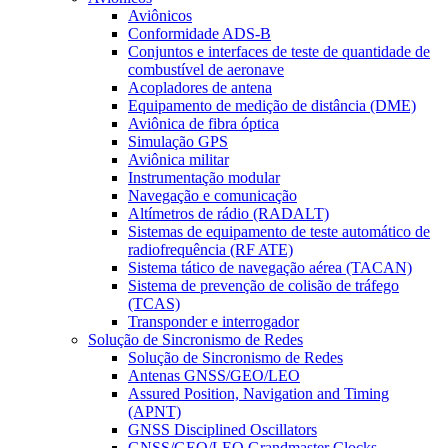
Aviônicos
Conformidade ADS-B
Conjuntos e interfaces de teste de quantidade de
combustível de aeronave
Acopladores de antena
Equipamento de medição de distância (DME)
Aviônica de fibra óptica
Simulação GPS
Aviônica militar
Instrumentação modular
Navegação e comunicação
Altímetros de rádio (RADALT)
Sistemas de equipamento de teste automático de
radiofrequência (RF ATE)
Sistema tático de navegação aérea (TACAN)
Sistema de prevenção de colisão de tráfego
(TCAS)
Transponder e interrogador
Solução de Sincronismo de Redes
Solução de Sincronismo de Redes
Antenas GNSS/GEO/LEO
Assured Position, Navigation and Timing
(APNT)
GNSS Disciplined Oscillators
GNSS/GEO/LEO Grandmaster Clocks