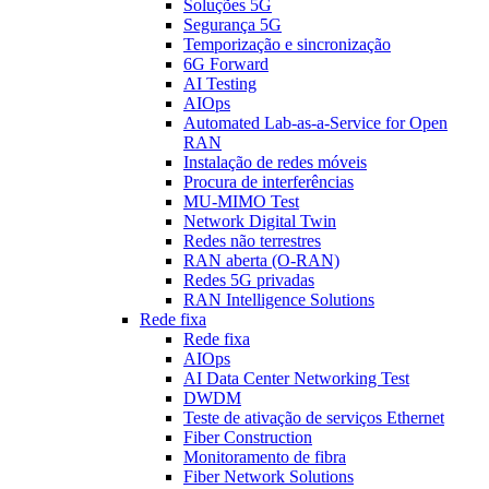
Soluções 5G
Segurança 5G
Temporização e sincronização
6G Forward
AI Testing
AIOps
Automated Lab-as-a-Service for Open
RAN
Instalação de redes móveis
Procura de interferências
MU-MIMO Test
Network Digital Twin
Redes não terrestres
RAN aberta (O-RAN)
Redes 5G privadas
RAN Intelligence Solutions
Rede fixa
Rede fixa
AIOps
AI Data Center Networking Test
DWDM
Teste de ativação de serviços Ethernet
Fiber Construction
Monitoramento de fibra
Fiber Network Solutions