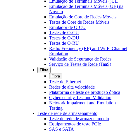
Emulação de Terminais Móveis ()UE
Emulação de Terminais Móveis (UE) na
Nuvem
Emulação de Core de Redes Móveis
Testes de Core de Redes Móveis
Emulador de O-CU
Testes de O-CU
Testes de O-DU
Testes de O-RU
Radio Frequency (RF) and Wi-Fi Channel
Emulation
Validação de Segurança de Redes
Serviço de Testes de Rede (TaaS)
Fibra
Fibra
Teste de Ethernet
Redes de alta velocidade
Plataforma de teste de produção óptica
Cybersecurity Test and Validation
Network Impairment and Emulation
Testing
Teste de rede de armazenamento
Teste de rede de armazenamento
Equipamentos de teste PCIe
SAS e SATA