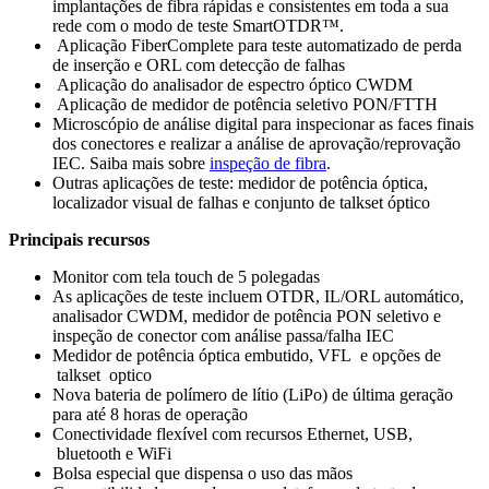
implantações de fibra rápidas e consistentes em toda a sua
rede com o modo de teste SmartOTDR™.
Aplicação FiberComplete para teste automatizado de perda
de inserção e ORL com detecção de falhas
Aplicação do analisador de espectro óptico CWDM
Aplicação de medidor de potência seletivo PON/FTTH
Microscópio de análise digital para inspecionar as faces finais
dos conectores e realizar a análise de aprovação/reprovação
IEC. Saiba mais sobre
inspeção de fibra
.
Outras aplicações de teste: medidor de potência óptica,
localizador visual de falhas e conjunto de talkset óptico
Principais recursos
Monitor com tela touch de 5 polegadas
As aplicações de teste incluem OTDR, IL/ORL automático,
analisador CWDM, medidor de potência PON seletivo e
inspeção de conector com análise passa/falha IEC
Medidor de potência óptica embutido, VFL e opções de
talkset optico
Nova bateria de polímero de lítio (LiPo) de última geração
para até 8 horas de operação
Conectividade flexível com recursos Ethernet, USB,
bluetooth e WiFi
Bolsa especial que dispensa o uso das mãos