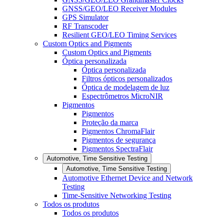
GNSS/GEO/LEO Receiver Modules
GPS Simulator
RF Transcoder
Resilient GEO/LEO Timing Services
Custom Optics and Pigments
Custom Optics and Pigments
Óptica personalizada
Óptica personalizada
Filtros ópticos personalizados
Óptica de modelagem de luz
Espectrômetros MicroNIR
Pigmentos
Pigmentos
Proteção da marca
Pigmentos ChromaFlair
Pigmentos de segurança
Pigmentos SpectraFlair
Automotive, Time Sensitive Testing
Automotive, Time Sensitive Testing
Automotive Ethernet Device and Network
Testing
Time-Sensitive Networking Testing
Todos os produtos
Todos os produtos