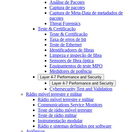
Análise de Pacotes
Captura de pacotes
Captura de Meta-Data de metadados de
pacotes
Threat Forensics
Teste & Certificação
Teste & Certificação
Taxa de erros de bit
Teste de Ethernet
Identificadores de fibras
Limpeza e inspeção de fibra
Sensores de fibra óptica
Equipamentos de teste MPO
Medidores de potência
Layer 4-7 Performance and Security
Layer 4-7 Performance and Security
Cybersecurity Test and Validation
Rádio móvel terrestre e militar
Rádio móvel terrestre e militar
Communications Service Monitors
Teste de rádio móvel terrestre
Teste de rádio militar
Instrumentação modular
Rádio e sistemas definidos por software
Aviônicos