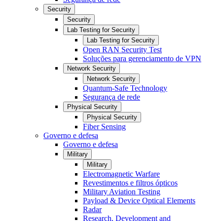
Security
Security
Lab Testing for Security
Lab Testing for Security
Open RAN Security Test
Soluções para gerenciamento de VPN
Network Security
Network Security
Quantum-Safe Technology
Segurança de rede
Physical Security
Physical Security
Fiber Sensing
Governo e defesa
Governo e defesa
Military
Military
Electromagnetic Warfare
Revestimentos e filtros ópticos
Military Aviation Testing
Payload & Device Optical Elements
Radar
Research, Development and