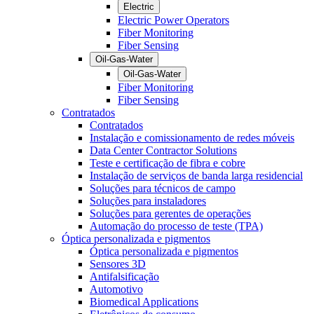
Electric
Electric Power Operators
Fiber Monitoring
Fiber Sensing
Oil-Gas-Water
Oil-Gas-Water
Fiber Monitoring
Fiber Sensing
Contratados
Contratados
Instalação e comissionamento de redes móveis
Data Center Contractor Solutions
Teste e certificação de fibra e cobre
Instalação de serviços de banda larga residencial
Soluções para técnicos de campo
Soluções para instaladores
Soluções para gerentes de operações
Automação do processo de teste (TPA)
Óptica personalizada e pigmentos
Óptica personalizada e pigmentos
Sensores 3D
Antifalsificação
Automotivo
Biomedical Applications