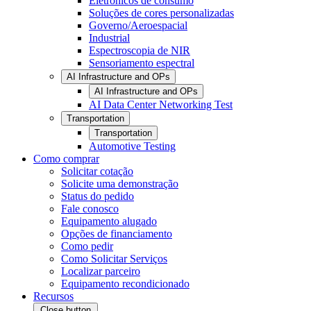
Eletrônicos de consumo
Soluções de cores personalizadas
Governo/Aeroespacial
Industrial
Espectroscopia de NIR
Sensoriamento espectral
AI Infrastructure and OPs
AI Infrastructure and OPs
AI Data Center Networking Test
Transportation
Transportation
Automotive Testing
Como comprar
Solicitar cotação
Solicite uma demonstração
Status do pedido
Fale conosco
Equipamento alugado
Opções de financiamento
Como pedir
Como Solicitar Serviços
Localizar parceiro
Equipamento recondicionado
Recursos
Close button