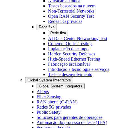
Ativação analítica
Testes baseados na nuvem
Non-Terrestrial Networks
Open RAN Security Test
Redes 5G privadas
Rede fixa
Rede fixa
AI Data Center Networking Test
Coherent Optics Testing
Implantação de campo
Harden Security Defenses
High-Speed Ethernet Testing
Fabricação escalonável
Introdução a tecnologia e serviços
Teste e desenvolvimento
Global System Integrators
Global System Integrators
AIOps
Fiber Sensing
RAN aberta (O-RAN)
Redes 5G privadas
Public Safety
Soluções para gerentes de operações
Automação do processo de teste (TPA)
Segurança de rede