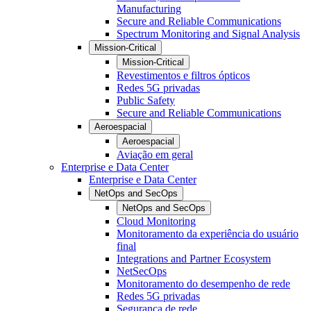
Manufacturing
Secure and Reliable Communications
Spectrum Monitoring and Signal Analysis
Mission-Critical
Mission-Critical
Revestimentos e filtros ópticos
Redes 5G privadas
Public Safety
Secure and Reliable Communications
Aeroespacial
Aeroespacial
Aviação em geral
Enterprise e Data Center
Enterprise e Data Center
NetOps and SecOps
NetOps and SecOps
Cloud Monitoring
Monitoramento da experiência do usuário
final
Integrations and Partner Ecosystem
NetSecOps
Monitoramento do desempenho de rede
Redes 5G privadas
Segurança de rede