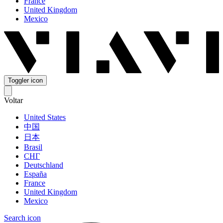
France
United Kingdom
Mexico
Toggler icon
Voltar
United States
中国
日本
Brasil
СНГ
Deutschland
España
France
United Kingdom
Mexico
Search icon