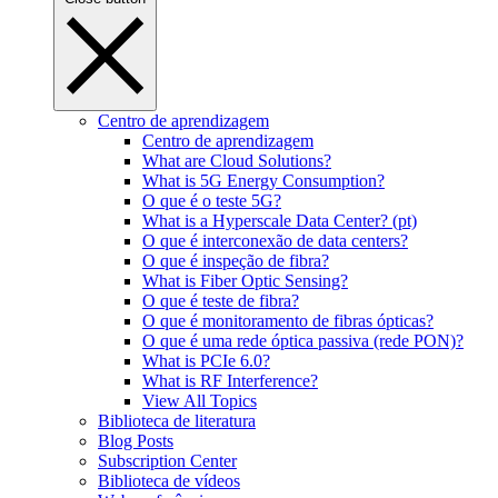
Centro de aprendizagem
Centro de aprendizagem
What are Cloud Solutions?
What is 5G Energy Consumption?
O que é o teste 5G?
What is a Hyperscale Data Center? (pt)
O que é interconexão de data centers?
O que é inspeção de fibra?
What is Fiber Optic Sensing?
O que é teste de fibra?
O que é monitoramento de fibras ópticas?
O que é uma rede óptica passiva (rede PON)?
What is PCIe 6.0?
What is RF Interference?
View All Topics
Biblioteca de literatura
Blog Posts
Subscription Center
Biblioteca de vídeos