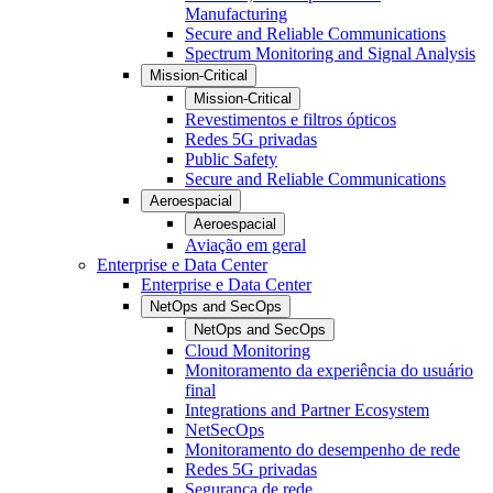
Manufacturing
Secure and Reliable Communications
Spectrum Monitoring and Signal Analysis
Mission-Critical
Mission-Critical
Revestimentos e filtros ópticos
Redes 5G privadas
Public Safety
Secure and Reliable Communications
Aeroespacial
Aeroespacial
Aviação em geral
Enterprise e Data Center
Enterprise e Data Center
NetOps and SecOps
NetOps and SecOps
Cloud Monitoring
Monitoramento da experiência do usuário
final
Integrations and Partner Ecosystem
NetSecOps
Monitoramento do desempenho de rede
Redes 5G privadas
Segurança de rede