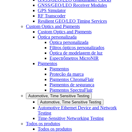
GNSS/GEO/LEO Receiver Modules
GPS Simulator
RF Transcoder
Resilient GEO/LEO Timing Services
Custom Optics and Pigments
Custom Optics and Pigments
Óptica personalizada
Óptica personalizada
Filtros ópticos personalizados
Óptica de modelagem de luz
Espectrômetros MicroNIR
Pigmentos
Pigmentos
Proteção da marca
Pigmentos ChromaFlair
Pigmentos de segurança
Pigmentos SpectraFlair
Automotive, Time Sensitive Testing
Automotive, Time Sensitive Testing
Automotive Ethernet Device and Network
Testing
Time-Sensitive Networking Testing
Todos os produtos
Todos os produtos