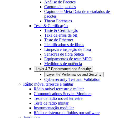
Análise de Pacotes
Captura de pacotes
Captura de Meta-Data de metadados de
pacotes
Threat Forensics
Teste & Certificação
Teste & Certificação
Taxa de erros de bit
Teste de Ethernet
Identificadores de fibras
Limpeza e inspeção de fibra
Sensores de fibra óptica
Equipamentos de teste MPO
Medidores de potência
Layer 4-7 Performance and Security
Layer 4-7 Performance and Security
Cybersecurity Test and Validation
Rádio móvel terrestre e militar
Rádio móvel terrestre e militar
Communications Service Monitors
Teste de rádio móvel terrestre
Teste de rádio militar
Instrumentação modular
Rádio e sistemas definidos por software
Aviônicos