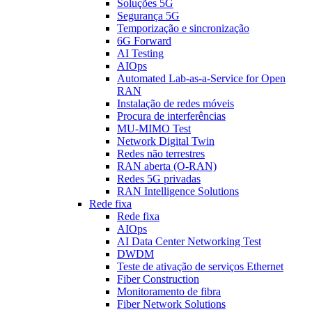
Soluções 5G
Segurança 5G
Temporização e sincronização
6G Forward
AI Testing
AIOps
Automated Lab-as-a-Service for Open
RAN
Instalação de redes móveis
Procura de interferências
MU-MIMO Test
Network Digital Twin
Redes não terrestres
RAN aberta (O-RAN)
Redes 5G privadas
RAN Intelligence Solutions
Rede fixa
Rede fixa
AIOps
AI Data Center Networking Test
DWDM
Teste de ativação de serviços Ethernet
Fiber Construction
Monitoramento de fibra
Fiber Network Solutions