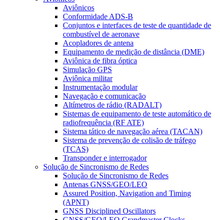
Aviônicos
Conformidade ADS-B
Conjuntos e interfaces de teste de quantidade de
combustível de aeronave
Acopladores de antena
Equipamento de medição de distância (DME)
Aviônica de fibra óptica
Simulação GPS
Aviônica militar
Instrumentação modular
Navegação e comunicação
Altímetros de rádio (RADALT)
Sistemas de equipamento de teste automático de
radiofrequência (RF ATE)
Sistema tático de navegação aérea (TACAN)
Sistema de prevenção de colisão de tráfego
(TCAS)
Transponder e interrogador
Solução de Sincronismo de Redes
Solução de Sincronismo de Redes
Antenas GNSS/GEO/LEO
Assured Position, Navigation and Timing
(APNT)
GNSS Disciplined Oscillators
GNSS/GEO/LEO Grandmaster Clocks