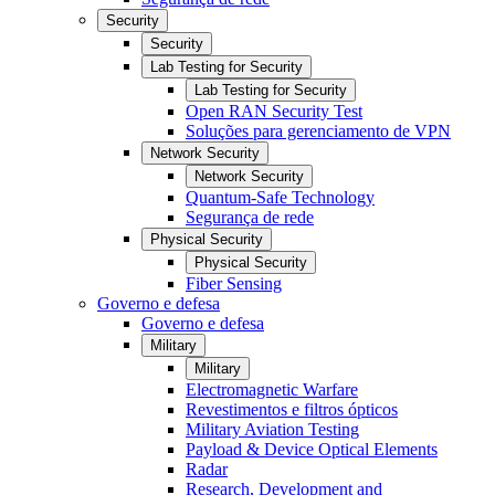
Security
Security
Lab Testing for Security
Lab Testing for Security
Open RAN Security Test
Soluções para gerenciamento de VPN
Network Security
Network Security
Quantum-Safe Technology
Segurança de rede
Physical Security
Physical Security
Fiber Sensing
Governo e defesa
Governo e defesa
Military
Military
Electromagnetic Warfare
Revestimentos e filtros ópticos
Military Aviation Testing
Payload & Device Optical Elements
Radar
Research, Development and