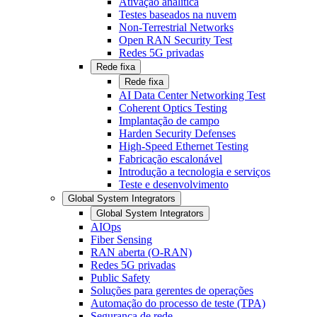
Ativação analítica
Testes baseados na nuvem
Non-Terrestrial Networks
Open RAN Security Test
Redes 5G privadas
Rede fixa
Rede fixa
AI Data Center Networking Test
Coherent Optics Testing
Implantação de campo
Harden Security Defenses
High-Speed Ethernet Testing
Fabricação escalonável
Introdução a tecnologia e serviços
Teste e desenvolvimento
Global System Integrators
Global System Integrators
AIOps
Fiber Sensing
RAN aberta (O-RAN)
Redes 5G privadas
Public Safety
Soluções para gerentes de operações
Automação do processo de teste (TPA)
Segurança de rede