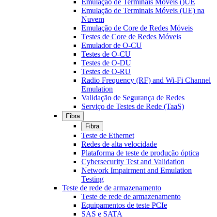
Emulação de Terminais Móveis ()UE
Emulação de Terminais Móveis (UE) na
Nuvem
Emulação de Core de Redes Móveis
Testes de Core de Redes Móveis
Emulador de O-CU
Testes de O-CU
Testes de O-DU
Testes de O-RU
Radio Frequency (RF) and Wi-Fi Channel
Emulation
Validação de Segurança de Redes
Serviço de Testes de Rede (TaaS)
Fibra
Fibra
Teste de Ethernet
Redes de alta velocidade
Plataforma de teste de produção óptica
Cybersecurity Test and Validation
Network Impairment and Emulation
Testing
Teste de rede de armazenamento
Teste de rede de armazenamento
Equipamentos de teste PCIe
SAS e SATA