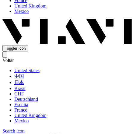
France
United Kingdom
Mexico
Toggler icon
Voltar
United States
中国
日本
Brasil
СНГ
Deutschland
España
France
United Kingdom
Mexico
Search icon