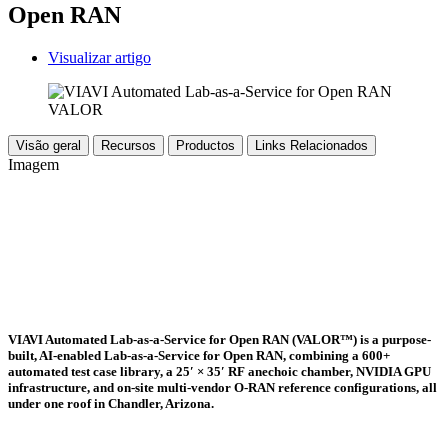
Open RAN
Visualizar artigo
Visão geral
Recursos
Productos
Links Relacionados
Imagem
VIAVI Automated Lab-as-a-Service for Open RAN (VALOR™) is a purpose-
built, AI-enabled Lab-as-a-Service for Open RAN, combining a 600+
automated test case library, a 25′ × 35′ RF anechoic chamber, NVIDIA GPU
infrastructure, and on-site multi-vendor O-RAN reference configurations, all
under one roof in Chandler, Arizona.