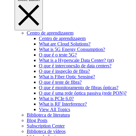
Centro de aprendizagem
Centro de aprendizagem
What are Cloud Solutions?
What is 5G Energy Consumption?
O que é o teste 5G?
What is a Hyperscale Data Center? (pt)
O que é interconexão de data centers?
O que é inspeção de fibra?
What is Fiber Optic Sensing?
O que é teste de fibra?
O que é monitoramento de fibras ópticas?
O que é uma rede óptica passiva (rede PON)?
What is PCIe 6.0?
What is RF Interference?
View All Topics
Biblioteca de literatura
Blog Posts
Subscription Center
Biblioteca de vídeos