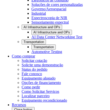
Eletrônicos de consumo
Soluções de cores personalizadas
Governo/Aeroespacial
Industrial
Espectroscopia de NIR
Sensoriamento espectral
AI Infrastructure and OPs
AI Infrastructure and OPs
AI Data Center Networking Test
Transportation
Transportation
Automotive Testing
Como comprar
Solicitar cotação
Solicite uma demonstração
Status do pedido
Fale conosco
Equipamento alugado
Opções de financiamento
Como pedir
Como Solicitar Serviços
Localizar parceiro
Equipamento recondicionado
Recursos
Close button