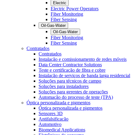
Electric
Electric Power Operators
Fiber Monitoring
Fiber Sensing
Oil-Gas-Water
Oil-Gas-Water
Fiber Monitoring
Fiber Sensing
Contratados
Contratados
Instalação e comissionamento de redes móveis
Data Center Contractor Solutions
Teste e certificação de fibra e cobre
Instalação de serviços de banda larga residencial
Soluções para técnicos de campo
Soluções para instaladores
Soluções para gerentes de operações
Automação do processo de teste (TPA)
Óptica personalizada e pigmentos
Óptica personalizada e pigmentos
Sensores 3D
Antifalsificação
Automotivo
Biomedical Applications