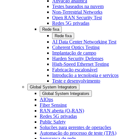
Ativação analítica
Testes baseados na nuvem
Non-Terrestrial Networks
Open RAN Security Test
Redes 5G privadas
Rede fixa
Rede fixa
AI Data Center Networking Test
Coherent Optics Testing
Implantação de campo
Harden Security Defenses
High-Speed Ethernet Testing
Fabricação escalonável
Introdução a tecnologia e serviços
Teste e desenvolvimento
Global System Integrators
Global System Integrators
AIOps
Fiber Sensing
RAN aberta (O-RAN)
Redes 5G privadas
Public Safety
Soluções para gerentes de operações
Automação do processo de teste (TPA)
Segurança de rede