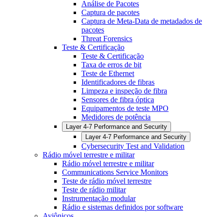
Análise de Pacotes
Captura de pacotes
Captura de Meta-Data de metadados de
pacotes
Threat Forensics
Teste & Certificação
Teste & Certificação
Taxa de erros de bit
Teste de Ethernet
Identificadores de fibras
Limpeza e inspeção de fibra
Sensores de fibra óptica
Equipamentos de teste MPO
Medidores de potência
Layer 4-7 Performance and Security
Layer 4-7 Performance and Security
Cybersecurity Test and Validation
Rádio móvel terrestre e militar
Rádio móvel terrestre e militar
Communications Service Monitors
Teste de rádio móvel terrestre
Teste de rádio militar
Instrumentação modular
Rádio e sistemas definidos por software
Aviônicos