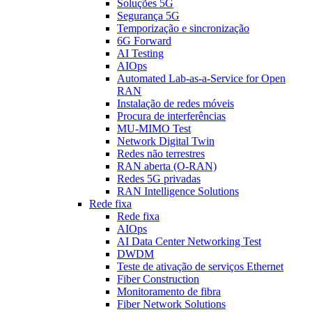
Soluções 5G
Segurança 5G
Temporização e sincronização
6G Forward
AI Testing
AIOps
Automated Lab-as-a-Service for Open
RAN
Instalação de redes móveis
Procura de interferências
MU-MIMO Test
Network Digital Twin
Redes não terrestres
RAN aberta (O-RAN)
Redes 5G privadas
RAN Intelligence Solutions
Rede fixa
Rede fixa
AIOps
AI Data Center Networking Test
DWDM
Teste de ativação de serviços Ethernet
Fiber Construction
Monitoramento de fibra
Fiber Network Solutions