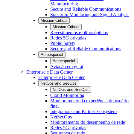
Manufacturing
Secure and Reliable Communications
Spectrum Monitoring and Signal Analysis
Mission-Critical
Mission-Critical
Revestimentos e filtros ópticos
Redes 5G privadas
Public Safety
Secure and Reliable Communications
Aeroespacial
Aeroespacial
Aviação em geral
Enterprise e Data Center
Enterprise e Data Center
NetOps and SecOps
NetOps and SecOps
Cloud Monitoring
Monitoramento da experiência do usuário
final
Integrations and Partner Ecosystem
NetSecOps
Monitoramento do desempenho de rede
Redes 5G privadas
Segurança de rede