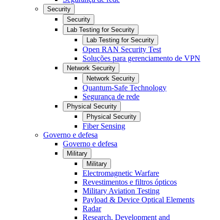
Security
Security
Lab Testing for Security
Lab Testing for Security
Open RAN Security Test
Soluções para gerenciamento de VPN
Network Security
Network Security
Quantum-Safe Technology
Segurança de rede
Physical Security
Physical Security
Fiber Sensing
Governo e defesa
Governo e defesa
Military
Military
Electromagnetic Warfare
Revestimentos e filtros ópticos
Military Aviation Testing
Payload & Device Optical Elements
Radar
Research, Development and