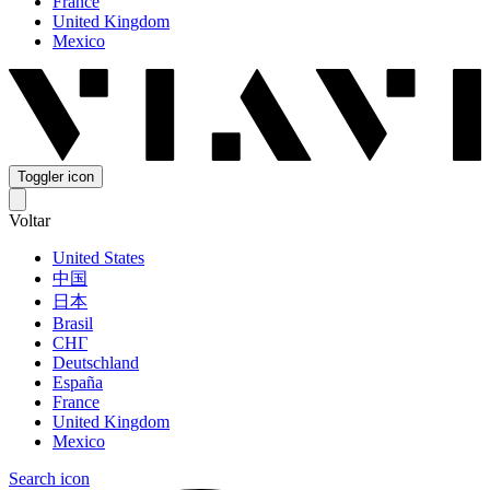
France
United Kingdom
Mexico
Toggler icon
Voltar
United States
中国
日本
Brasil
СНГ
Deutschland
España
France
United Kingdom
Mexico
Search icon