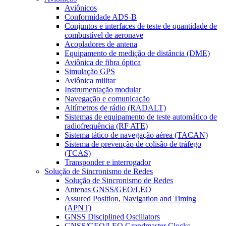
Aviônicos
Conformidade ADS-B
Conjuntos e interfaces de teste de quantidade de
combustível de aeronave
Acopladores de antena
Equipamento de medição de distância (DME)
Aviônica de fibra óptica
Simulação GPS
Aviônica militar
Instrumentação modular
Navegação e comunicação
Altímetros de rádio (RADALT)
Sistemas de equipamento de teste automático de
radiofrequência (RF ATE)
Sistema tático de navegação aérea (TACAN)
Sistema de prevenção de colisão de tráfego
(TCAS)
Transponder e interrogador
Solução de Sincronismo de Redes
Solução de Sincronismo de Redes
Antenas GNSS/GEO/LEO
Assured Position, Navigation and Timing
(APNT)
GNSS Disciplined Oscillators
GNSS/GEO/LEO Grandmaster Clocks