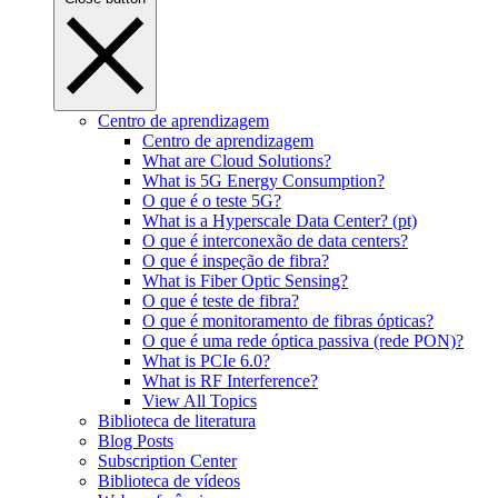
Centro de aprendizagem
Centro de aprendizagem
What are Cloud Solutions?
What is 5G Energy Consumption?
O que é o teste 5G?
What is a Hyperscale Data Center? (pt)
O que é interconexão de data centers?
O que é inspeção de fibra?
What is Fiber Optic Sensing?
O que é teste de fibra?
O que é monitoramento de fibras ópticas?
O que é uma rede óptica passiva (rede PON)?
What is PCIe 6.0?
What is RF Interference?
View All Topics
Biblioteca de literatura
Blog Posts
Subscription Center
Biblioteca de vídeos