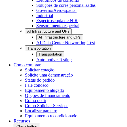
Eletrônicos de consumo
Soluções de cores personalizadas
Governo/Aeroespacial
Industrial
Espectroscopia de NIR
Sensoriamento espectral
AI Infrastructure and OPs
AI Infrastructure and OPs
AI Data Center Networking Test
Transportation
Transportation
Automotive Testing
Como comprar
Solicitar cotação
Solicite uma demonstração
Status do pedido
Fale conosco
Equipamento alugado
Opções de financiamento
Como pedir
Como Solicitar Serviços
Localizar parceiro
Equipamento recondicionado
Recursos
Close button