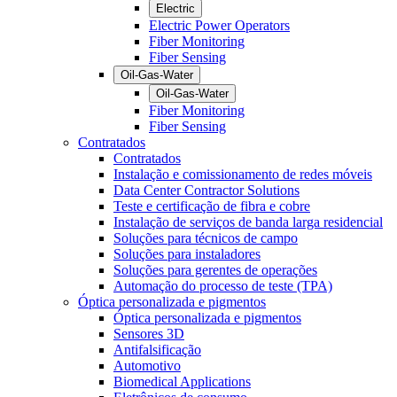
Electric
Electric Power Operators
Fiber Monitoring
Fiber Sensing
Oil-Gas-Water
Oil-Gas-Water
Fiber Monitoring
Fiber Sensing
Contratados
Contratados
Instalação e comissionamento de redes móveis
Data Center Contractor Solutions
Teste e certificação de fibra e cobre
Instalação de serviços de banda larga residencial
Soluções para técnicos de campo
Soluções para instaladores
Soluções para gerentes de operações
Automação do processo de teste (TPA)
Óptica personalizada e pigmentos
Óptica personalizada e pigmentos
Sensores 3D
Antifalsificação
Automotivo
Biomedical Applications