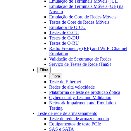
Emulação de Terminais Móveis ()UE
Emulação de Terminais Móveis (UE) na
Nuvem
Emulação de Core de Redes Móveis
Testes de Core de Redes Móveis
Emulador de O-CU
Testes de O-CU
Testes de O-DU
Testes de O-RU
Radio Frequency (RF) and Wi-Fi Channel
Emulation
Validação de Segurança de Redes
Serviço de Testes de Rede (TaaS)
Fibra
Fibra
Teste de Ethernet
Redes de alta velocidade
Plataforma de teste de produção óptica
Cybersecurity Test and Validation
Network Impairment and Emulation
Testing
Teste de rede de armazenamento
Teste de rede de armazenamento
Equipamentos de teste PCIe
SAS e SATA