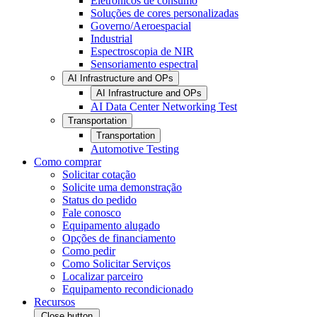
Eletrônicos de consumo
Soluções de cores personalizadas
Governo/Aeroespacial
Industrial
Espectroscopia de NIR
Sensoriamento espectral
AI Infrastructure and OPs
AI Infrastructure and OPs
AI Data Center Networking Test
Transportation
Transportation
Automotive Testing
Como comprar
Solicitar cotação
Solicite uma demonstração
Status do pedido
Fale conosco
Equipamento alugado
Opções de financiamento
Como pedir
Como Solicitar Serviços
Localizar parceiro
Equipamento recondicionado
Recursos
Close button