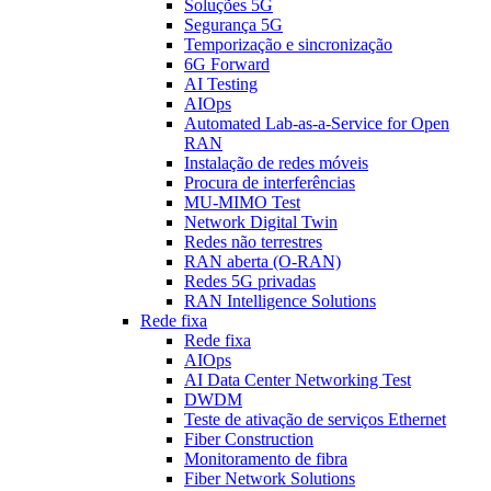
Soluções 5G
Segurança 5G
Temporização e sincronização
6G Forward
AI Testing
AIOps
Automated Lab-as-a-Service for Open
RAN
Instalação de redes móveis
Procura de interferências
MU-MIMO Test
Network Digital Twin
Redes não terrestres
RAN aberta (O-RAN)
Redes 5G privadas
RAN Intelligence Solutions
Rede fixa
Rede fixa
AIOps
AI Data Center Networking Test
DWDM
Teste de ativação de serviços Ethernet
Fiber Construction
Monitoramento de fibra
Fiber Network Solutions