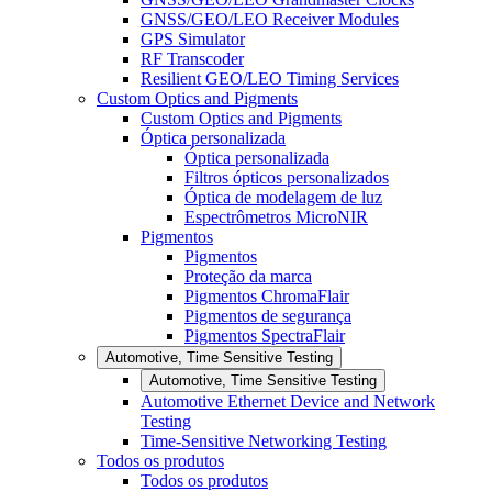
GNSS/GEO/LEO Receiver Modules
GPS Simulator
RF Transcoder
Resilient GEO/LEO Timing Services
Custom Optics and Pigments
Custom Optics and Pigments
Óptica personalizada
Óptica personalizada
Filtros ópticos personalizados
Óptica de modelagem de luz
Espectrômetros MicroNIR
Pigmentos
Pigmentos
Proteção da marca
Pigmentos ChromaFlair
Pigmentos de segurança
Pigmentos SpectraFlair
Automotive, Time Sensitive Testing
Automotive, Time Sensitive Testing
Automotive Ethernet Device and Network
Testing
Time-Sensitive Networking Testing
Todos os produtos
Todos os produtos