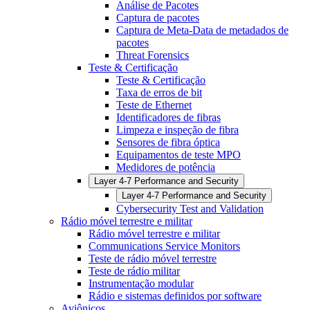
Análise de Pacotes
Captura de pacotes
Captura de Meta-Data de metadados de
pacotes
Threat Forensics
Teste & Certificação
Teste & Certificação
Taxa de erros de bit
Teste de Ethernet
Identificadores de fibras
Limpeza e inspeção de fibra
Sensores de fibra óptica
Equipamentos de teste MPO
Medidores de potência
Layer 4-7 Performance and Security
Layer 4-7 Performance and Security
Cybersecurity Test and Validation
Rádio móvel terrestre e militar
Rádio móvel terrestre e militar
Communications Service Monitors
Teste de rádio móvel terrestre
Teste de rádio militar
Instrumentação modular
Rádio e sistemas definidos por software
Aviônicos