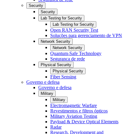
Security
Security
Lab Testing for Security
Lab Testing for Security
Open RAN Security Test
Soluções para gerenciamento de VPN
Network Security
Network Security
Quantum-Safe Technology
Segurança de rede
Physical Security
Physical Security
Fiber Sensing
Governo e defesa
Governo e defesa
Military
Military
Electromagnetic Warfare
Revestimentos e filtros ópticos
Military Aviation Testing
Payload & Device Optical Elements
Radar
Research, Development and