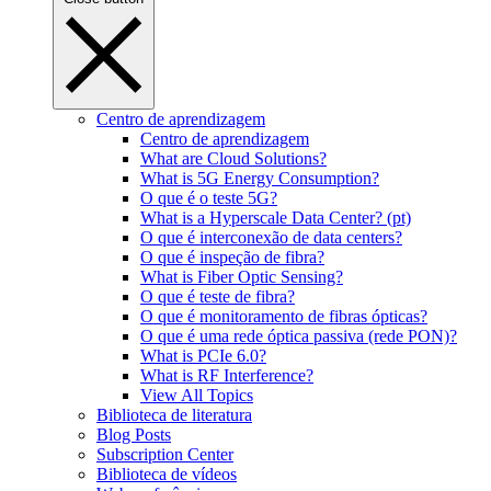
Centro de aprendizagem
Centro de aprendizagem
What are Cloud Solutions?
What is 5G Energy Consumption?
O que é o teste 5G?
What is a Hyperscale Data Center? (pt)
O que é interconexão de data centers?
O que é inspeção de fibra?
What is Fiber Optic Sensing?
O que é teste de fibra?
O que é monitoramento de fibras ópticas?
O que é uma rede óptica passiva (rede PON)?
What is PCIe 6.0?
What is RF Interference?
View All Topics
Biblioteca de literatura
Blog Posts
Subscription Center
Biblioteca de vídeos