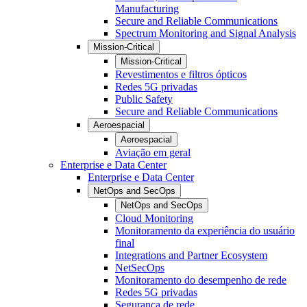
Manufacturing
Secure and Reliable Communications
Spectrum Monitoring and Signal Analysis
Mission-Critical
Mission-Critical
Revestimentos e filtros ópticos
Redes 5G privadas
Public Safety
Secure and Reliable Communications
Aeroespacial
Aeroespacial
Aviação em geral
Enterprise e Data Center
Enterprise e Data Center
NetOps and SecOps
NetOps and SecOps
Cloud Monitoring
Monitoramento da experiência do usuário
final
Integrations and Partner Ecosystem
NetSecOps
Monitoramento do desempenho de rede
Redes 5G privadas
Segurança de rede