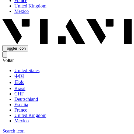
France
United Kingdom
Mexico
Toggler icon
Voltar
United States
中国
日本
Brasil
СНГ
Deutschland
España
France
United Kingdom
Mexico
Search icon