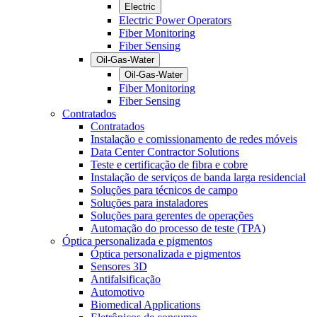
Electric
Electric Power Operators
Fiber Monitoring
Fiber Sensing
Oil-Gas-Water
Oil-Gas-Water
Fiber Monitoring
Fiber Sensing
Contratados
Contratados
Instalação e comissionamento de redes móveis
Data Center Contractor Solutions
Teste e certificação de fibra e cobre
Instalação de serviços de banda larga residencial
Soluções para técnicos de campo
Soluções para instaladores
Soluções para gerentes de operações
Automação do processo de teste (TPA)
Óptica personalizada e pigmentos
Óptica personalizada e pigmentos
Sensores 3D
Antifalsificação
Automotivo
Biomedical Applications