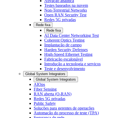
Ativação analítica
Testes baseados na nuvem
Non-Terrestrial Networks
Open RAN Security Test
Redes 5G privadas
Rede fixa
Rede fixa
AI Data Center Networking Test
Coherent Optics Testing
Implantação de campo
Harden Security Defenses
High-Speed Ethernet Testing
Fabricação escalonável
Introdução a tecnologia e serviços
Teste e desenvolvimento
Global System Integrators
Global System Integrators
AIOps
Fiber Sensing
RAN aberta (O-RAN)
Redes 5G privadas
Public Safety
Soluções para gerentes de operações
Automação do processo de teste (TPA)
Segurança de rede