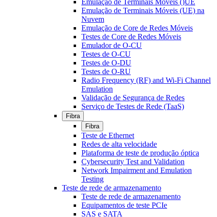
Emulação de Terminais Móveis ()UE
Emulação de Terminais Móveis (UE) na
Nuvem
Emulação de Core de Redes Móveis
Testes de Core de Redes Móveis
Emulador de O-CU
Testes de O-CU
Testes de O-DU
Testes de O-RU
Radio Frequency (RF) and Wi-Fi Channel
Emulation
Validação de Segurança de Redes
Serviço de Testes de Rede (TaaS)
Fibra
Fibra
Teste de Ethernet
Redes de alta velocidade
Plataforma de teste de produção óptica
Cybersecurity Test and Validation
Network Impairment and Emulation
Testing
Teste de rede de armazenamento
Teste de rede de armazenamento
Equipamentos de teste PCIe
SAS e SATA