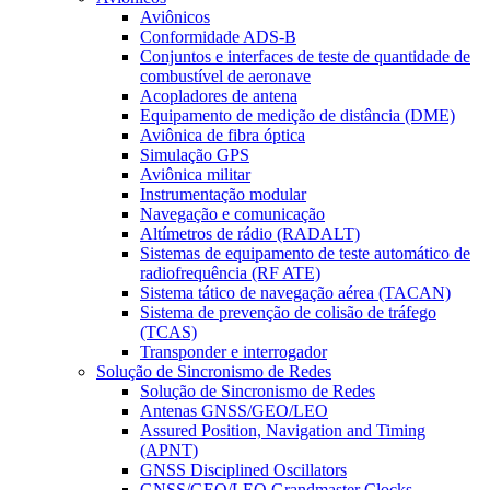
Aviônicos
Conformidade ADS-B
Conjuntos e interfaces de teste de quantidade de
combustível de aeronave
Acopladores de antena
Equipamento de medição de distância (DME)
Aviônica de fibra óptica
Simulação GPS
Aviônica militar
Instrumentação modular
Navegação e comunicação
Altímetros de rádio (RADALT)
Sistemas de equipamento de teste automático de
radiofrequência (RF ATE)
Sistema tático de navegação aérea (TACAN)
Sistema de prevenção de colisão de tráfego
(TCAS)
Transponder e interrogador
Solução de Sincronismo de Redes
Solução de Sincronismo de Redes
Antenas GNSS/GEO/LEO
Assured Position, Navigation and Timing
(APNT)
GNSS Disciplined Oscillators
GNSS/GEO/LEO Grandmaster Clocks