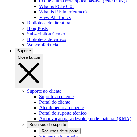
O que é uma rede óptica passiva (rede PON)?
What is PCIe 6.0?
What is RF Interference?
View All Topics
Biblioteca de literatura
Blog Posts
Subscription Center
Biblioteca de vídeos
Webconferência
Suporte
Close button
Suporte ao cliente
Suporte ao cliente
Portal do cliente
Atendimento ao cliente
Portal de suporte técnico
Autorização para devolução de material (RMA)
Recursos de suporte
Recursos de suporte
Vídeos de instruções