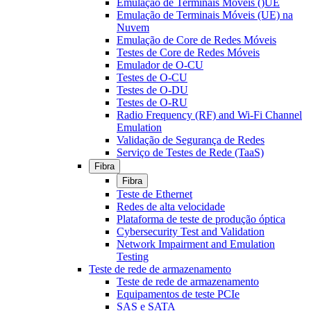
Emulação de Terminais Móveis ()UE
Emulação de Terminais Móveis (UE) na
Nuvem
Emulação de Core de Redes Móveis
Testes de Core de Redes Móveis
Emulador de O-CU
Testes de O-CU
Testes de O-DU
Testes de O-RU
Radio Frequency (RF) and Wi-Fi Channel
Emulation
Validação de Segurança de Redes
Serviço de Testes de Rede (TaaS)
Fibra
Fibra
Teste de Ethernet
Redes de alta velocidade
Plataforma de teste de produção óptica
Cybersecurity Test and Validation
Network Impairment and Emulation
Testing
Teste de rede de armazenamento
Teste de rede de armazenamento
Equipamentos de teste PCIe
SAS e SATA