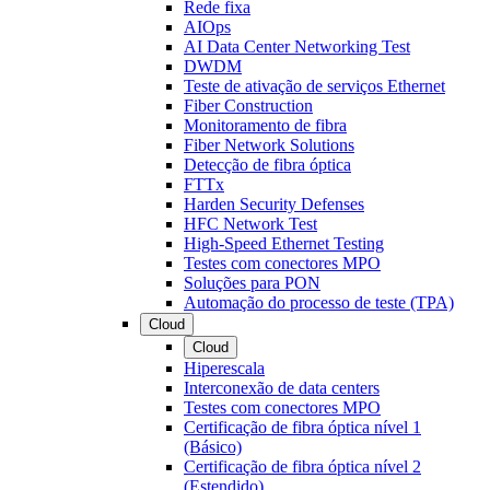
Rede fixa
AIOps
AI Data Center Networking Test
DWDM
Teste de ativação de serviços Ethernet
Fiber Construction
Monitoramento de fibra
Fiber Network Solutions
Detecção de fibra óptica
FTTx
Harden Security Defenses
HFC Network Test
High-Speed Ethernet Testing
Testes com conectores MPO
Soluções para PON
Automação do processo de teste (TPA)
Cloud
Cloud
Hiperescala
Interconexão de data centers
Testes com conectores MPO
Certificação de fibra óptica nível 1
(Básico)
Certificação de fibra óptica nível 2
(Estendido)