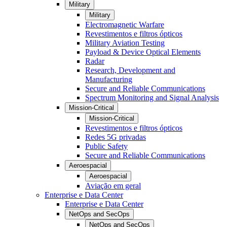
Military
Military
Electromagnetic Warfare
Revestimentos e filtros ópticos
Military Aviation Testing
Payload & Device Optical Elements
Radar
Research, Development and
Manufacturing
Secure and Reliable Communications
Spectrum Monitoring and Signal Analysis
Mission-Critical
Mission-Critical
Revestimentos e filtros ópticos
Redes 5G privadas
Public Safety
Secure and Reliable Communications
Aeroespacial
Aeroespacial
Aviação em geral
Enterprise e Data Center
Enterprise e Data Center
NetOps and SecOps
NetOps and SecOps