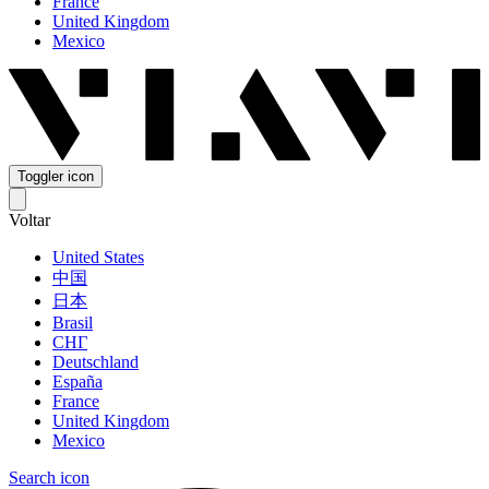
France
United Kingdom
Mexico
Toggler icon
Voltar
United States
中国
日本
Brasil
СНГ
Deutschland
España
France
United Kingdom
Mexico
Search icon