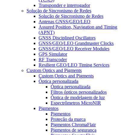
Transponder e interrogador
Solução de Sincronismo de Redes
Solução de Sincronismo de Redes
Antenas GNSS/GEO/LEO
Assured Position, Navigation and Timing
(APNT)
GNSS Disciplined Oscillators
GNSS/GEO/LEO Grandmaster Clocks
GNSS/GEO/LEO Receiver Modules
GPS Simulator
RF Transcoder
Resilient GEO/LEO Timing Services
Custom Optics and Pigments
Custom Optics and Pigments
Óptica personalizada
Óptica personalizada
Filtros ópticos personalizados
Óptica de modelagem de luz
Espectrômetros MicroNIR
Pigmentos
Pigmentos
Proteção da marca
Pigmentos ChromaFlair
Pigmentos de segurança