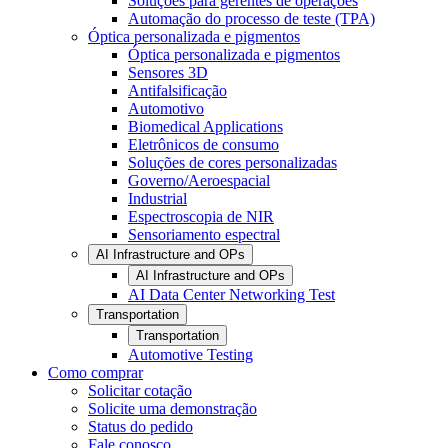
Soluções para gerentes de operações
Automação do processo de teste (TPA)
Óptica personalizada e pigmentos
Óptica personalizada e pigmentos
Sensores 3D
Antifalsificação
Automotivo
Biomedical Applications
Eletrônicos de consumo
Soluções de cores personalizadas
Governo/Aeroespacial
Industrial
Espectroscopia de NIR
Sensoriamento espectral
AI Infrastructure and OPs
AI Infrastructure and OPs
AI Data Center Networking Test
Transportation
Transportation
Automotive Testing
Como comprar
Solicitar cotação
Solicite uma demonstração
Status do pedido
Fale conosco