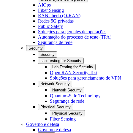
AIOps
Fiber Sensing
RAN aberta (O-RAN)
Redes 5G privadas
Public Safety
Soluções para gerentes de operações
Automação do processo de teste (TPA)
Segurança de rede
Security
Security
Lab Testing for Security
Lab Testing for Security
Open RAN Security Test
Soluções para gerenciamento de VPN
Network Security
Network Security
Quantum-Safe Technology
Segurança de rede
Physical Security
Physical Security
Fiber Sensing
Governo e defesa
Governo e defesa