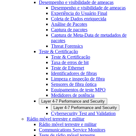
Desempenho e visibilidade de ameaças
Desempenho e visibilidade de ameaças
Experiência do Usuário Final
Coleta de Dados enriquecida
Análise de Pacotes
Captura de pacotes
Captura de Meta-Data de metadados de
pacotes
Threat Forensics
Teste & Certificação
Teste & Certificação
Taxa de erros de bit
Teste de Ethernet
Identificadores de fibras
Limpeza e inspeção de fibra
Sensores de fibra óptica
Equipamentos de teste MPO
Medidores de potência
Layer 4-7 Performance and Security
Layer 4-7 Performance and Security
Cybersecurity Test and Validation
Rádio móvel terrestre e militar
Rádio móvel terrestre e militar
Communications Service Monitors
Teste de rádio móvel terrestre