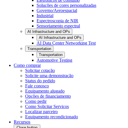
Eletrônicos de consumo
Soluções de cores personalizadas
Governo/Aeroespacial
Industrial
Espectroscopia de NIR
Sensoriamento espectral
AI Infrastructure and OPs
AI Infrastructure and OPs
AI Data Center Networking Test
Transportation
Transportation
Automotive Testing
Como comprar
Solicitar cotação
Solicite uma demonstração
Status do pedido
Fale conosco
Equipamento alugado
Opções de financiamento
Como pedir
Como Solicitar Serviços
Localizar parceiro
Equipamento recondicionado
Recursos
Close button