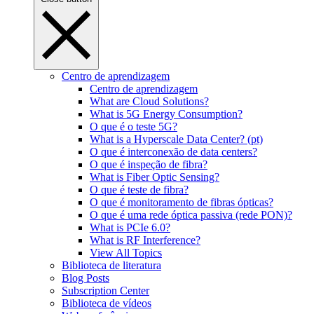
Centro de aprendizagem
Centro de aprendizagem
What are Cloud Solutions?
What is 5G Energy Consumption?
O que é o teste 5G?
What is a Hyperscale Data Center? (pt)
O que é interconexão de data centers?
O que é inspeção de fibra?
What is Fiber Optic Sensing?
O que é teste de fibra?
O que é monitoramento de fibras ópticas?
O que é uma rede óptica passiva (rede PON)?
What is PCIe 6.0?
What is RF Interference?
View All Topics
Biblioteca de literatura
Blog Posts
Subscription Center
Biblioteca de vídeos