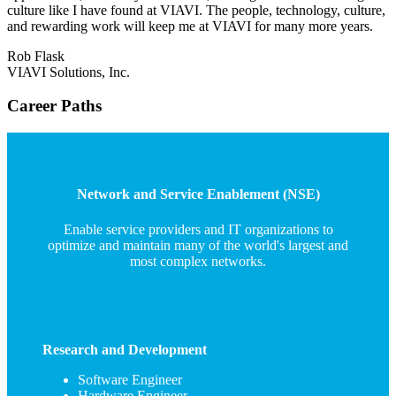
culture like I have found at VIAVI. The people, technology, culture,
and rewarding work will keep me at VIAVI for many more years.
Rob Flask
VIAVI Solutions, Inc.
Career Paths
Network and Service Enablement (NSE)
Enable service providers and IT organizations to
optimize and maintain many of the world's largest and
most complex networks.
Research and Development
Software Engineer
Hardware Engineer