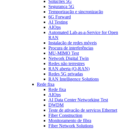
Soluções 5G
Segurança 5G
Temporização e sincronização
6G Forward
AI Testing
AIOps
Automated Lab-as-a-Service for Open
RAN
Instalação de redes móveis
Procura de interferências
MU-MIMO Test
Network Digital Twin
Redes não terrestres
RAN aberta (O-RAN)
Redes 5G privadas
RAN Intelligence Solutions
Rede fixa
Rede fixa
AIOps
AI Data Center Networking Test
DWDM
Teste de ativação de serviços Ethernet
Fiber Construction
Monitoramento de fibra
Fiber Network Solutions