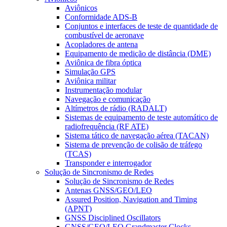
Aviônicos
Conformidade ADS-B
Conjuntos e interfaces de teste de quantidade de
combustível de aeronave
Acopladores de antena
Equipamento de medição de distância (DME)
Aviônica de fibra óptica
Simulação GPS
Aviônica militar
Instrumentação modular
Navegação e comunicação
Altímetros de rádio (RADALT)
Sistemas de equipamento de teste automático de
radiofrequência (RF ATE)
Sistema tático de navegação aérea (TACAN)
Sistema de prevenção de colisão de tráfego
(TCAS)
Transponder e interrogador
Solução de Sincronismo de Redes
Solução de Sincronismo de Redes
Antenas GNSS/GEO/LEO
Assured Position, Navigation and Timing
(APNT)
GNSS Disciplined Oscillators
GNSS/GEO/LEO Grandmaster Clocks