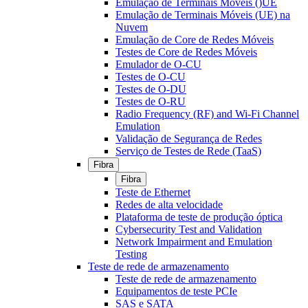
Emulação de Terminais Móveis ()UE
Emulação de Terminais Móveis (UE) na
Nuvem
Emulação de Core de Redes Móveis
Testes de Core de Redes Móveis
Emulador de O-CU
Testes de O-CU
Testes de O-DU
Testes de O-RU
Radio Frequency (RF) and Wi-Fi Channel
Emulation
Validação de Segurança de Redes
Serviço de Testes de Rede (TaaS)
Fibra
Fibra
Teste de Ethernet
Redes de alta velocidade
Plataforma de teste de produção óptica
Cybersecurity Test and Validation
Network Impairment and Emulation
Testing
Teste de rede de armazenamento
Teste de rede de armazenamento
Equipamentos de teste PCIe
SAS e SATA