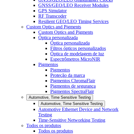
GNSS/GEO/LEO Receiver Modules
GPS Simulator
RF Transcoder
Resilient GEO/LEO Timing Services
Custom Optics and Pigments
Custom Optics and Pigments
Óptica personalizada
Óptica personalizada
Filtros ópticos personalizados
Óptica de modelagem de luz
Espectrômetros MicroNIR
Pigmentos
Pigmentos
Proteção da marca
Pigmentos ChromaFlair
Pigmentos de segurança
Pigmentos SpectraFlair
Automotive, Time Sensitive Testing
Automotive, Time Sensitive Testing
Automotive Ethernet Device and Network
Testing
Time-Sensitive Networking Testing
Todos os produtos
Todos os produtos