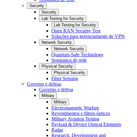
Security
Security
Lab Testing for Security
Lab Testing for Security
Open RAN Security Test
Soluções para gerenciamento de VPN
Network Security
Network Security
Quantum-Safe Technology
Segurança de rede
Physical Security
Physical Security
Fiber Sensing
Governo e defesa
Governo e defesa
Military
Military
Electromagnetic Warfare
Revestimentos e filtros ópticos
Military Aviation Testing
Payload & Device Optical Elements
Radar
Research, Development and