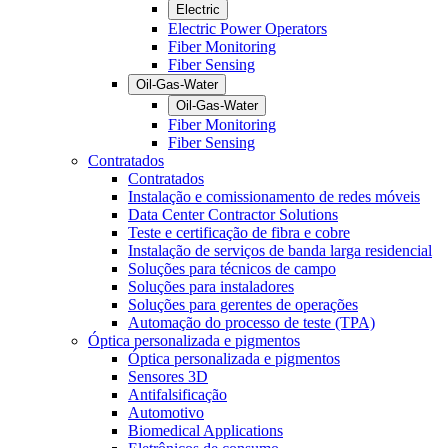
Electric
Electric Power Operators
Fiber Monitoring
Fiber Sensing
Oil-Gas-Water
Oil-Gas-Water
Fiber Monitoring
Fiber Sensing
Contratados
Contratados
Instalação e comissionamento de redes móveis
Data Center Contractor Solutions
Teste e certificação de fibra e cobre
Instalação de serviços de banda larga residencial
Soluções para técnicos de campo
Soluções para instaladores
Soluções para gerentes de operações
Automação do processo de teste (TPA)
Óptica personalizada e pigmentos
Óptica personalizada e pigmentos
Sensores 3D
Antifalsificação
Automotivo
Biomedical Applications