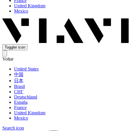
France
United Kingdom
Mexico
Toggler icon
Voltar
United States
中国
日本
Brasil
СНГ
Deutschland
España
France
United Kingdom
Mexico
Search icon