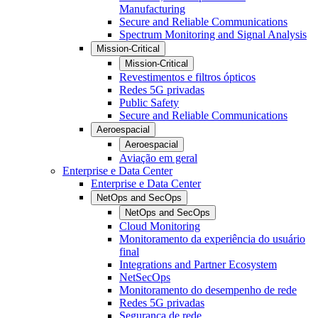
Manufacturing
Secure and Reliable Communications
Spectrum Monitoring and Signal Analysis
Mission-Critical
Mission-Critical
Revestimentos e filtros ópticos
Redes 5G privadas
Public Safety
Secure and Reliable Communications
Aeroespacial
Aeroespacial
Aviação em geral
Enterprise e Data Center
Enterprise e Data Center
NetOps and SecOps
NetOps and SecOps
Cloud Monitoring
Monitoramento da experiência do usuário
final
Integrations and Partner Ecosystem
NetSecOps
Monitoramento do desempenho de rede
Redes 5G privadas
Segurança de rede