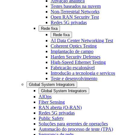
Ativação analítica
Testes baseados na nuvem
Non-Terrestrial Networks
Open RAN Security Test
Redes 5G privadas
Rede fixa
Rede fixa
AI Data Center Networking Test
Coherent Optics Testing
Implantação de campo
Harden Security Defenses
High-Speed Ethernet Testing
Fabricação escalonável
Introdução a tecnologia e serviços
Teste e desenvolvimento
Global System Integrators
Global System Integrators
AIOps
Fiber Sensing
RAN aberta (O-RAN)
Redes 5G privadas
Public Safety
Soluções para gerentes de operações
Automação do processo de teste (TPA)
Segurança de rede