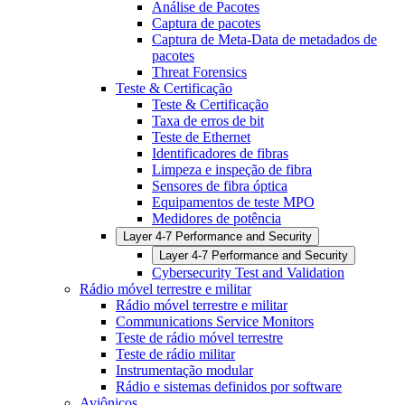
Análise de Pacotes
Captura de pacotes
Captura de Meta-Data de metadados de
pacotes
Threat Forensics
Teste & Certificação
Teste & Certificação
Taxa de erros de bit
Teste de Ethernet
Identificadores de fibras
Limpeza e inspeção de fibra
Sensores de fibra óptica
Equipamentos de teste MPO
Medidores de potência
Layer 4-7 Performance and Security
Layer 4-7 Performance and Security
Cybersecurity Test and Validation
Rádio móvel terrestre e militar
Rádio móvel terrestre e militar
Communications Service Monitors
Teste de rádio móvel terrestre
Teste de rádio militar
Instrumentação modular
Rádio e sistemas definidos por software
Aviônicos