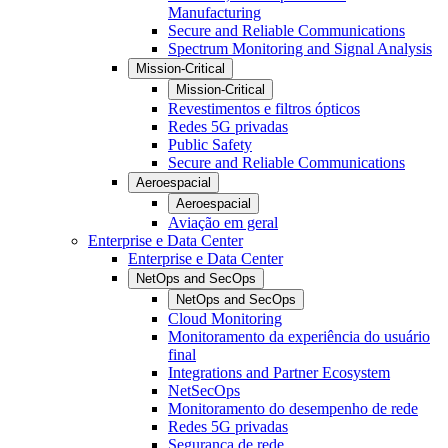
Manufacturing
Secure and Reliable Communications
Spectrum Monitoring and Signal Analysis
Mission-Critical
Mission-Critical
Revestimentos e filtros ópticos
Redes 5G privadas
Public Safety
Secure and Reliable Communications
Aeroespacial
Aeroespacial
Aviação em geral
Enterprise e Data Center
Enterprise e Data Center
NetOps and SecOps
NetOps and SecOps
Cloud Monitoring
Monitoramento da experiência do usuário
final
Integrations and Partner Ecosystem
NetSecOps
Monitoramento do desempenho de rede
Redes 5G privadas
Segurança de rede