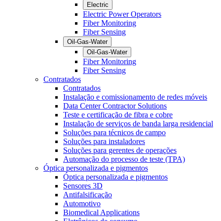
Electric
Electric Power Operators
Fiber Monitoring
Fiber Sensing
Oil-Gas-Water
Oil-Gas-Water
Fiber Monitoring
Fiber Sensing
Contratados
Contratados
Instalação e comissionamento de redes móveis
Data Center Contractor Solutions
Teste e certificação de fibra e cobre
Instalação de serviços de banda larga residencial
Soluções para técnicos de campo
Soluções para instaladores
Soluções para gerentes de operações
Automação do processo de teste (TPA)
Óptica personalizada e pigmentos
Óptica personalizada e pigmentos
Sensores 3D
Antifalsificação
Automotivo
Biomedical Applications