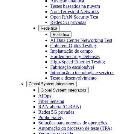
Ativação analítica
Testes baseados na nuvem
Non-Terrestrial Networks
Open RAN Security Test
Redes 5G privadas
Rede fixa
Rede fixa
AI Data Center Networking Test
Coherent Optics Testing
Implantação de campo
Harden Security Defenses
High-Speed Ethernet Testing
Fabricação escalonável
Introdução a tecnologia e serviços
Teste e desenvolvimento
Global System Integrators
Global System Integrators
AIOps
Fiber Sensing
RAN aberta (O-RAN)
Redes 5G privadas
Public Safety
Soluções para gerentes de operações
Automação do processo de teste (TPA)
Segurança de rede