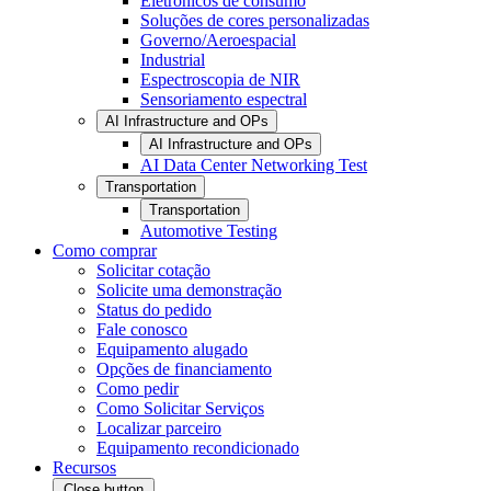
Eletrônicos de consumo
Soluções de cores personalizadas
Governo/Aeroespacial
Industrial
Espectroscopia de NIR
Sensoriamento espectral
AI Infrastructure and OPs
AI Infrastructure and OPs
AI Data Center Networking Test
Transportation
Transportation
Automotive Testing
Como comprar
Solicitar cotação
Solicite uma demonstração
Status do pedido
Fale conosco
Equipamento alugado
Opções de financiamento
Como pedir
Como Solicitar Serviços
Localizar parceiro
Equipamento recondicionado
Recursos
Close button