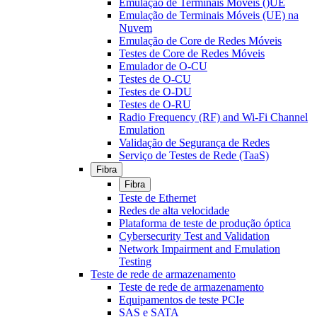
Emulação de Terminais Móveis ()UE
Emulação de Terminais Móveis (UE) na
Nuvem
Emulação de Core de Redes Móveis
Testes de Core de Redes Móveis
Emulador de O-CU
Testes de O-CU
Testes de O-DU
Testes de O-RU
Radio Frequency (RF) and Wi-Fi Channel
Emulation
Validação de Segurança de Redes
Serviço de Testes de Rede (TaaS)
Fibra
Fibra
Teste de Ethernet
Redes de alta velocidade
Plataforma de teste de produção óptica
Cybersecurity Test and Validation
Network Impairment and Emulation
Testing
Teste de rede de armazenamento
Teste de rede de armazenamento
Equipamentos de teste PCIe
SAS e SATA