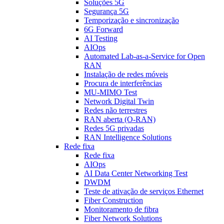
Soluções 5G
Segurança 5G
Temporização e sincronização
6G Forward
AI Testing
AIOps
Automated Lab-as-a-Service for Open
RAN
Instalação de redes móveis
Procura de interferências
MU-MIMO Test
Network Digital Twin
Redes não terrestres
RAN aberta (O-RAN)
Redes 5G privadas
RAN Intelligence Solutions
Rede fixa
Rede fixa
AIOps
AI Data Center Networking Test
DWDM
Teste de ativação de serviços Ethernet
Fiber Construction
Monitoramento de fibra
Fiber Network Solutions