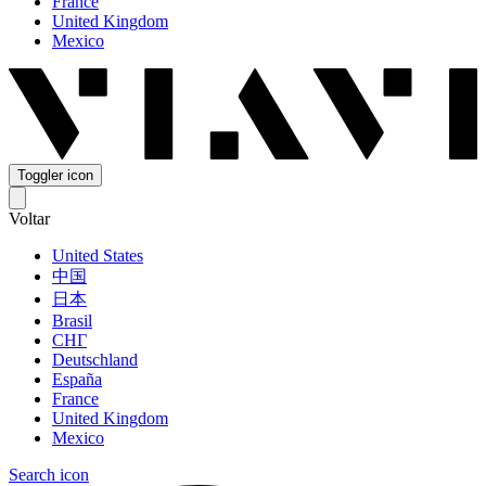
France
United Kingdom
Mexico
Toggler icon
Voltar
United States
中国
日本
Brasil
СНГ
Deutschland
España
France
United Kingdom
Mexico
Search icon