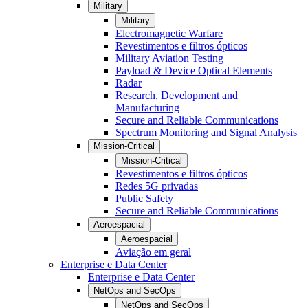
Military
Military
Electromagnetic Warfare
Revestimentos e filtros ópticos
Military Aviation Testing
Payload & Device Optical Elements
Radar
Research, Development and
Manufacturing
Secure and Reliable Communications
Spectrum Monitoring and Signal Analysis
Mission-Critical
Mission-Critical
Revestimentos e filtros ópticos
Redes 5G privadas
Public Safety
Secure and Reliable Communications
Aeroespacial
Aeroespacial
Aviação em geral
Enterprise e Data Center
Enterprise e Data Center
NetOps and SecOps
NetOps and SecOps