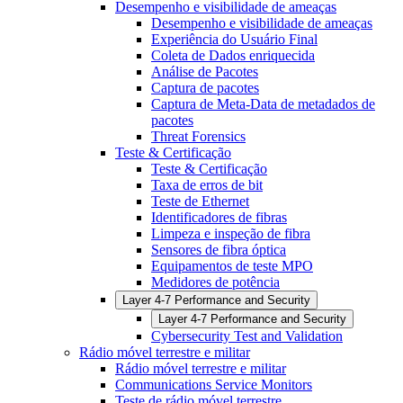
Desempenho e visibilidade de ameaças
Desempenho e visibilidade de ameaças
Experiência do Usuário Final
Coleta de Dados enriquecida
Análise de Pacotes
Captura de pacotes
Captura de Meta-Data de metadados de
pacotes
Threat Forensics
Teste & Certificação
Teste & Certificação
Taxa de erros de bit
Teste de Ethernet
Identificadores de fibras
Limpeza e inspeção de fibra
Sensores de fibra óptica
Equipamentos de teste MPO
Medidores de potência
Layer 4-7 Performance and Security
Layer 4-7 Performance and Security
Cybersecurity Test and Validation
Rádio móvel terrestre e militar
Rádio móvel terrestre e militar
Communications Service Monitors
Teste de rádio móvel terrestre