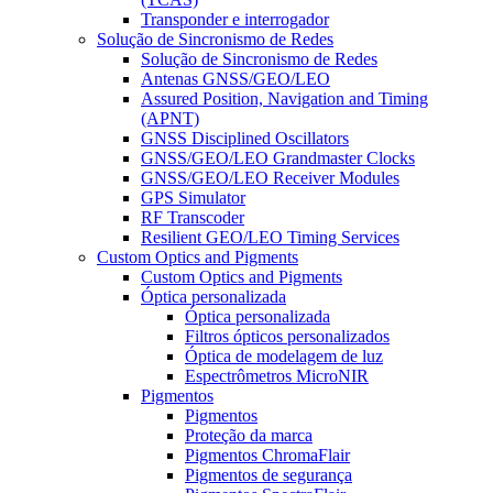
Transponder e interrogador
Solução de Sincronismo de Redes
Solução de Sincronismo de Redes
Antenas GNSS/GEO/LEO
Assured Position, Navigation and Timing
(APNT)
GNSS Disciplined Oscillators
GNSS/GEO/LEO Grandmaster Clocks
GNSS/GEO/LEO Receiver Modules
GPS Simulator
RF Transcoder
Resilient GEO/LEO Timing Services
Custom Optics and Pigments
Custom Optics and Pigments
Óptica personalizada
Óptica personalizada
Filtros ópticos personalizados
Óptica de modelagem de luz
Espectrômetros MicroNIR
Pigmentos
Pigmentos
Proteção da marca
Pigmentos ChromaFlair
Pigmentos de segurança