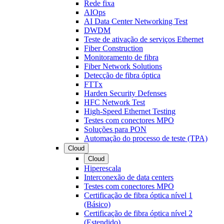
Rede fixa
AIOps
AI Data Center Networking Test
DWDM
Teste de ativação de serviços Ethernet
Fiber Construction
Monitoramento de fibra
Fiber Network Solutions
Detecção de fibra óptica
FTTx
Harden Security Defenses
HFC Network Test
High-Speed Ethernet Testing
Testes com conectores MPO
Soluções para PON
Automação do processo de teste (TPA)
Cloud
Cloud
Hiperescala
Interconexão de data centers
Testes com conectores MPO
Certificação de fibra óptica nível 1
(Básico)
Certificação de fibra óptica nível 2
(Estendido)