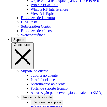
O que é uma rede óptica passiva (rede PON)?
What is PCIe 6.0?
What is RF Interference?
View All Topics
Biblioteca de literatura
Blog Posts
Subscription Center
Biblioteca de vídeos
Webconferência
Suporte
Close button
Suporte ao cliente
Suporte ao cliente
Portal do cliente
Atendimento ao cliente
Portal de suporte técnico
Autorização para devolução de material (RMA)
Recursos de suporte
Recursos de suporte
Vídeos de instruções