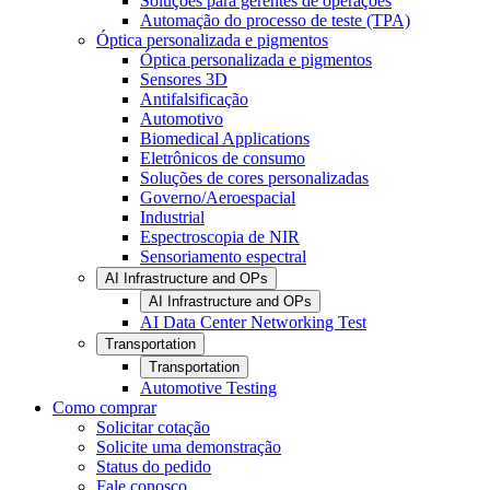
Soluções para gerentes de operações
Automação do processo de teste (TPA)
Óptica personalizada e pigmentos
Óptica personalizada e pigmentos
Sensores 3D
Antifalsificação
Automotivo
Biomedical Applications
Eletrônicos de consumo
Soluções de cores personalizadas
Governo/Aeroespacial
Industrial
Espectroscopia de NIR
Sensoriamento espectral
AI Infrastructure and OPs
AI Infrastructure and OPs
AI Data Center Networking Test
Transportation
Transportation
Automotive Testing
Como comprar
Solicitar cotação
Solicite uma demonstração
Status do pedido
Fale conosco