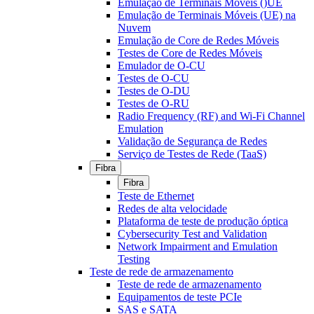
Emulação de Terminais Móveis ()UE
Emulação de Terminais Móveis (UE) na
Nuvem
Emulação de Core de Redes Móveis
Testes de Core de Redes Móveis
Emulador de O-CU
Testes de O-CU
Testes de O-DU
Testes de O-RU
Radio Frequency (RF) and Wi-Fi Channel
Emulation
Validação de Segurança de Redes
Serviço de Testes de Rede (TaaS)
Fibra
Fibra
Teste de Ethernet
Redes de alta velocidade
Plataforma de teste de produção óptica
Cybersecurity Test and Validation
Network Impairment and Emulation
Testing
Teste de rede de armazenamento
Teste de rede de armazenamento
Equipamentos de teste PCIe
SAS e SATA