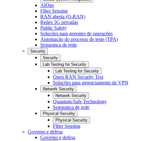
AIOps
Fiber Sensing
RAN aberta (O-RAN)
Redes 5G privadas
Public Safety
Soluções para gerentes de operações
Automação do processo de teste (TPA)
Segurança de rede
Security
Security
Lab Testing for Security
Lab Testing for Security
Open RAN Security Test
Soluções para gerenciamento de VPN
Network Security
Network Security
Quantum-Safe Technology
Segurança de rede
Physical Security
Physical Security
Fiber Sensing
Governo e defesa
Governo e defesa