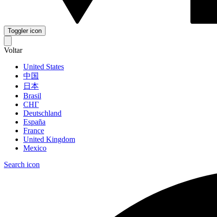
Toggler icon
Voltar
United States
中国
日本
Brasil
СНГ
Deutschland
España
France
United Kingdom
Mexico
Search icon