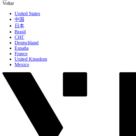
Voltar
United States
中国
日本
Brasil
СНГ
Deutschland
España
France
United Kingdom
Mexico