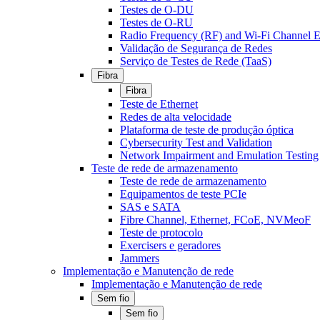
Testes de O-DU
Testes de O-RU
Radio Frequency (RF) and Wi-Fi Channel E
Validação de Segurança de Redes
Serviço de Testes de Rede (TaaS)
Fibra
Fibra
Teste de Ethernet
Redes de alta velocidade
Plataforma de teste de produção óptica
Cybersecurity Test and Validation
Network Impairment and Emulation Testing
Teste de rede de armazenamento
Teste de rede de armazenamento
Equipamentos de teste PCIe
SAS e SATA
Fibre Channel, Ethernet, FCoE, NVMeoF
Teste de protocolo
Exercisers e geradores
Jammers
Implementação e Manutenção de rede
Implementação e Manutenção de rede
Sem fio
Sem fio