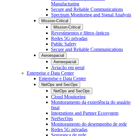
Manufacturing
Secure and Reliable Communications
Spectrum Monitoring and Signal Analysis
Mission-Critical
Mission-Critical
Revestimentos e filtros ópticos
Redes 5G privadas
Public Safety
Secure and Reliable Communications
Aeroespacial
Aeroespacial
Aviação em geral
Enterprise e Data Center
Enterprise e Data Center
NetOps and SecOps
NetOps and SecOps
Cloud Monitoring
Monitoramento da experiência do usuário
final
Integrations and Partner Ecosystem
NetSecOps
Monitoramento do desempenho de rede
Redes 5G privadas
Segurança de rede