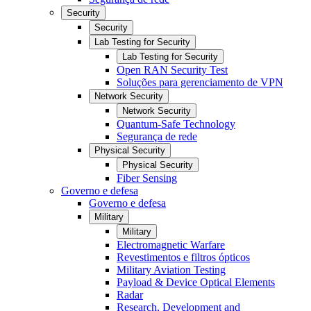
Security
Security
Lab Testing for Security
Lab Testing for Security
Open RAN Security Test
Soluções para gerenciamento de VPN
Network Security
Network Security
Quantum-Safe Technology
Segurança de rede
Physical Security
Physical Security
Fiber Sensing
Governo e defesa
Governo e defesa
Military
Military
Electromagnetic Warfare
Revestimentos e filtros ópticos
Military Aviation Testing
Payload & Device Optical Elements
Radar
Research, Development and