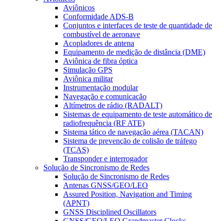
Aviônicos
Conformidade ADS-B
Conjuntos e interfaces de teste de quantidade de
combustível de aeronave
Acopladores de antena
Equipamento de medição de distância (DME)
Aviônica de fibra óptica
Simulação GPS
Aviônica militar
Instrumentação modular
Navegação e comunicação
Altímetros de rádio (RADALT)
Sistemas de equipamento de teste automático de
radiofrequência (RF ATE)
Sistema tático de navegação aérea (TACAN)
Sistema de prevenção de colisão de tráfego
(TCAS)
Transponder e interrogador
Solução de Sincronismo de Redes
Solução de Sincronismo de Redes
Antenas GNSS/GEO/LEO
Assured Position, Navigation and Timing
(APNT)
GNSS Disciplined Oscillators
GNSS/GEO/LEO Grandmaster Clocks