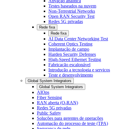
Ativação analítica
Testes baseados na nuvem
Non-Terrestrial Networks
Open RAN Security Test
Redes 5G privadas
Rede fixa
Rede fixa
AI Data Center Networking Test
Coherent Optics Testing
Implantação de campo
Harden Security Defenses
High-Speed Ethernet Testing
Fabricação escalonável
Introdução a tecnologia e serviços
Teste e desenvolvimento
Global System Integrators
Global System Integrators
AIOps
Fiber Sensing
RAN aberta (O-RAN)
Redes 5G privadas
Public Safety
Soluções para gerentes de operações
Automação do processo de teste (TPA)
Segurança de rede