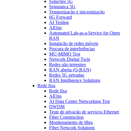
Soluções 5G
Segurança 5G
Temporização e sincronização
6G Forward
AI Testing
AIOps
Automated Lab-as-a-Service for Open
RAN
Instalação de redes móveis
Procura de interferências
MU-MIMO Test
Network Digital Twin
Redes não terrestres
RAN aberta (O-RAN)
Redes 5G privadas
RAN Intelligence Solutions
Rede fixa
Rede fixa
AIOps
AI Data Center Networking Test
DWDM
Teste de ativação de serviços Ethernet
Fiber Construction
Monitoramento de fibra
Fiber Network Solutions