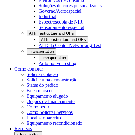
Eletrônicos de consumo
Soluções de cores personalizadas
Governo/Aeroespacial
Industrial
Espectroscopia de NIR
Sensoriamento espectral
AI Infrastructure and OPs
AI Infrastructure and OPs
AI Data Center Networking Test
Transportation
Transportation
Automotive Testing
Como comprar
Solicitar cotação
Solicite uma demonstração
Status do pedido
Fale conosco
Equipamento alugado
Opções de financiamento
Como pedir
Como Solicitar Serviços
Localizar parceiro
Equipamento recondicionado
Recursos
Close button