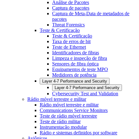
Análise de Pacotes
Captura de pacotes
Captura de Meta-Data de metadados de
pacotes
Threat Forensics
Teste & Certificação
Teste & Certificação
Taxa de erros de bit
Teste de Ethernet
Identificadores de fibras
Limpeza e inspeção de fibra
Sensores de fibra óptica
Equipamentos de teste MPO
Medidores de potência
Layer 4-7 Performance and Security
Layer 4-7 Performance and Security
Cybersecurity Test and Validation
Rádio móvel terrestre e militar
Rádio móvel terrestre e militar
Communications Service Monitors
Teste de rádio móvel terrestre
Teste de rádio militar
Instrumentação modular
Rádio e sistemas definidos por software
Aviônicos