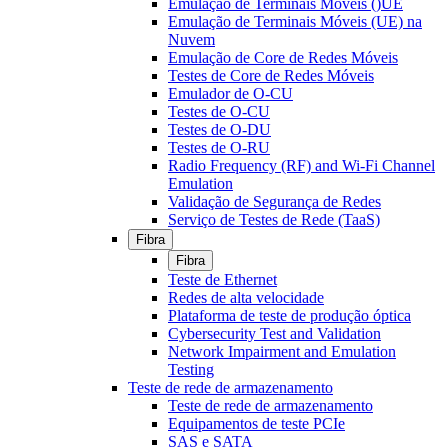
Emulação de Terminais Móveis ()UE
Emulação de Terminais Móveis (UE) na
Nuvem
Emulação de Core de Redes Móveis
Testes de Core de Redes Móveis
Emulador de O-CU
Testes de O-CU
Testes de O-DU
Testes de O-RU
Radio Frequency (RF) and Wi-Fi Channel
Emulation
Validação de Segurança de Redes
Serviço de Testes de Rede (TaaS)
Fibra
Fibra
Teste de Ethernet
Redes de alta velocidade
Plataforma de teste de produção óptica
Cybersecurity Test and Validation
Network Impairment and Emulation
Testing
Teste de rede de armazenamento
Teste de rede de armazenamento
Equipamentos de teste PCIe
SAS e SATA