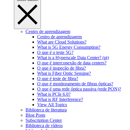
Centro de aprendizagem
Centro de aprendizagem
What are Cloud Solutions?
What is 5G Energy Consumption?
O que é o teste 5G?
What is a Hyperscale Data Center? (pt)
O que é interconexão de data centers?
O que é inspeção de fibra?
What is Fiber Optic Sensing?
O que é teste de fibra?
O que é monitoramento de fibras ópticas?
O que é uma rede óptica passiva (rede PON)?
What is PCIe 6.0?
What is RF Interference?
View All Topics
Biblioteca de literatura
Blog Posts
Subscription Center
Biblioteca de vídeos