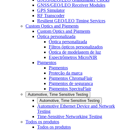
GNSS/GEO/LEO Receiver Modules
GPS Simulator
RF Transcoder
Resilient GEO/LEO Timing Services
Custom Optics and Pigments
Custom Optics and Pigments
Óptica personalizada
Óptica personalizada
Filtros ópticos personalizados
Óptica de modelagem de luz
Espectrômetros MicroNIR
Pigmentos
Pigmentos
Proteção da marca
Pigmentos ChromaFlair
Pigmentos de segurança
Pigmentos SpectraFlair
Automotive, Time Sensitive Testing
Automotive, Time Sensitive Testing
Automotive Ethernet Device and Network
Testing
Time-Sensitive Networking Testing
Todos os produtos
Todos os produtos