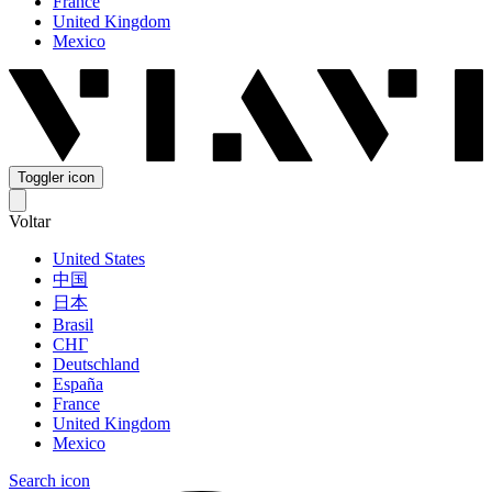
France
United Kingdom
Mexico
Toggler icon
Voltar
United States
中国
日本
Brasil
СНГ
Deutschland
España
France
United Kingdom
Mexico
Search icon