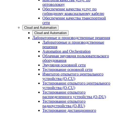
оптоволокну
Обеспечение качества услуг по
гибридному коаксиальному кабелю
Обеспечение качества транспортной
сети
Cloud and Automation
Cloud and Automation
Лабораторные и производственные решения
Лабораторные и производственные
решения
Automation and Orchestration
Облачная эмуляция пользовательского
оборудования
Эмуляция основной сети
Тестирование основной сети
Имитатор открытого центрального
устройства (O-CU)
Тестирование открытого центрального
устройства (O-CU)
Тестирование открытого
распределенного устройства (O-DU)
Тестирование открытого
радиоустройства (O-RU)
Тестирование дистанционного