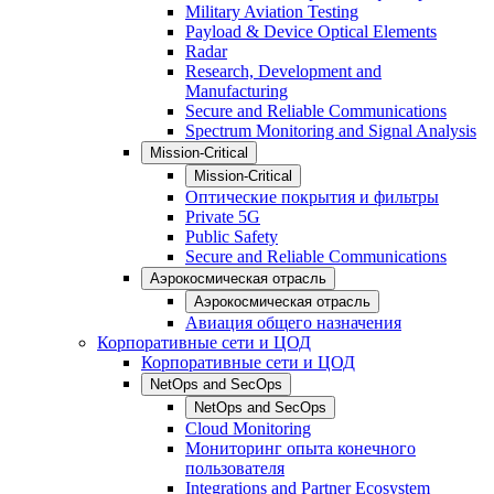
Military Aviation Testing
Payload & Device Optical Elements
Radar
Research, Development and
Manufacturing
Secure and Reliable Communications
Spectrum Monitoring and Signal Analysis
Mission-Critical
Mission-Critical
Оптические покрытия и фильтры
Private 5G
Public Safety
Secure and Reliable Communications
Аэрокосмическая отрасль
Аэрокосмическая отрасль
Авиация общего назначения
Корпоративные сети и ЦОД
Корпоративные сети и ЦОД
NetOps and SecOps
NetOps and SecOps
Cloud Monitoring
Мониторинг опыта конечного
пользователя
Integrations and Partner Ecosystem