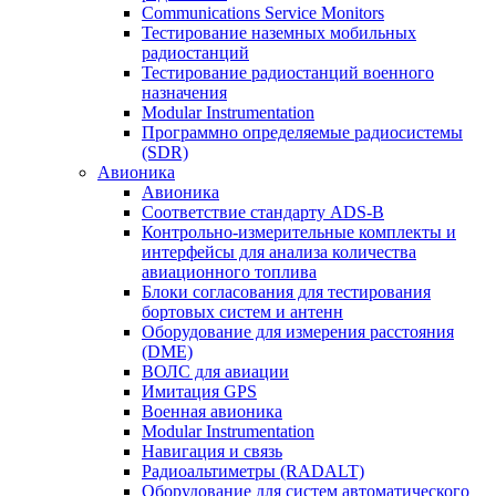
Communications Service Monitors
Тестирование наземных мобильных
радиостанций
Тестирование радиостанций военного
назначения
Modular Instrumentation
Программно определяемые радиосистемы
(SDR)
Авионика
Авионика
Соответствие стандарту ADS-B
Контрольно-измерительные комплекты и
интерфейсы для анализа количества
авиационного топлива
Блоки согласования для тестирования
бортовых систем и антенн
Оборудование для измерения расстояния
(DME)
ВОЛС для авиации
Имитация GPS
Военная авионика
Modular Instrumentation
Навигация и связь
Радиоальтиметры (RADALT)
Оборудование для систем автоматического