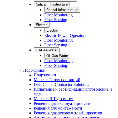
Critical Infrastructure
Critical Infrastructure
Fiber Monitoring
Fiber Sensing
Electric
Electric
Electric Power Operators
Fiber Monitoring
Fiber Sensing
Oil-Gas-Water
Oil-Gas-Water
Fiber Monitoring
Fiber Sensing
Подрядчики
Подрядчики
Монтаж базовых станций
Data Center Contractor Solutions
Испытание и сертификация оптоволокна и
меди
Монтаж ШПД-систем
Решения для эксплуатации сети
Решения для монтажа сети
Решения для руководителей проектов
Автоматизация процесса тестирования