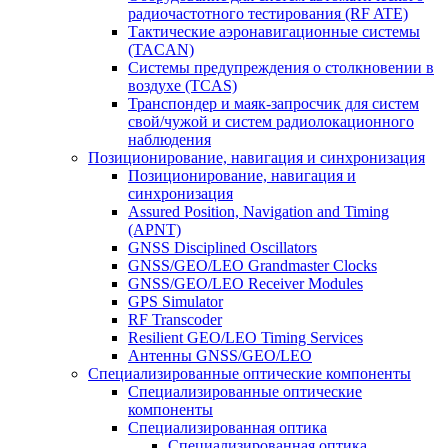
радиочастотного тестирования (RF ATE)
Тактические аэронавигационные системы
(TACAN)
Системы предупреждения о столкновении в
воздухе (TCAS)
Транспондер и маяк-запросчик для систем
свой/чужой и систем радиолокационного
наблюдения
Позиционирование, навигация и синхронизация
Позиционирование, навигация и
синхронизация
Assured Position, Navigation and Timing
(APNT)
GNSS Disciplined Oscillators
GNSS/GEO/LEO Grandmaster Clocks
GNSS/GEO/LEO Receiver Modules
GPS Simulator
RF Transcoder
Resilient GEO/LEO Timing Services
Антенны GNSS/GEO/LEO
Специализированные оптические компоненты
Специализированные оптические
компоненты
Специализированная оптика
Специализированная оптика