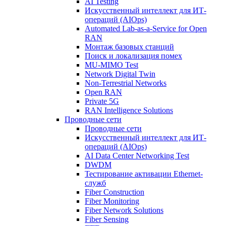
AI Testing
Искусственный интеллект для ИТ-
операций (AIOps)
Automated Lab-as-a-Service for Open
RAN
Монтаж базовых станций
Поиск и локализация помех
MU-MIMO Test
Network Digital Twin
Non-Terrestrial Networks
Open RAN
Private 5G
RAN Intelligence Solutions
Проводные сети
Проводные сети
Искусственный интеллект для ИТ-
операций (AIOps)
AI Data Center Networking Test
DWDM
Тестирование активации Ethernet-
служб
Fiber Construction
Fiber Monitoring
Fiber Network Solutions
Fiber Sensing