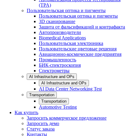
(TPA)
Пользовательская оптика и пигменты
Пользовательская оптика и пигменты
3D сканирование
Зашита от фальсификаций и контрафакта
Автопроизводители
Biomedical Applications
Пользовательская электроника
Пользовательские цветовые решения
Авиационно-космические предприятия
Промышленность
БИК-спектроскопия
Спектрометры
AI Infrastructure and OPs
AI Infrastructure and OPs
AI Data Center Networking Test
Transportation
Transportation
Automotive Testing
Как купить
Запросить коммерческое предложение
Запросить демо
Статус заказа
Контакты