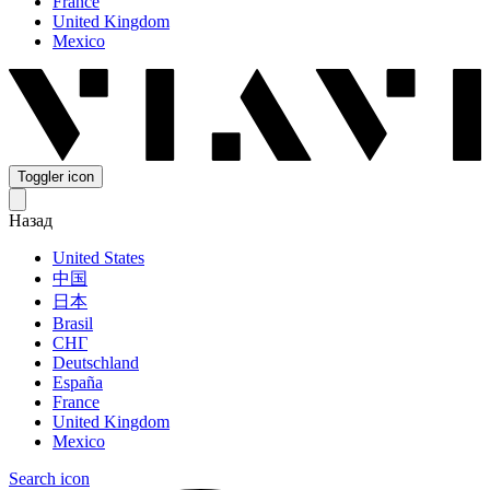
France
United Kingdom
Mexico
Toggler icon
Назад
United States
中国
日本
Brasil
СНГ
Deutschland
España
France
United Kingdom
Mexico
Search icon