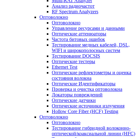
Multi-RAT Analyzer
Анализ радиочастот
RF Spectrum Analyzers
Оптоволокно
Оптоволокно
Управление ресурсами и данными
Оптические aттенюаторы
Частота битовых ошибок
Тестирование медных кабелей, DSL,
WIFI и широкополосных систем
Тестирование DOCSIS
Оптические тестеры
Ethernet Test
Оптические рефлектометры и оценка
состояния волокна
Оптические Идентификаторы
Проверка и очистка оптоволокна
Локаторы повреждений
Оптические датчики
Оптические источники излучения
Hollow Core Fiber (HCF) Testing
Оптоволокно
Оптоволокно
Тестирование гибридной волоконно-
оптической/коаксиальной линии (HFC)