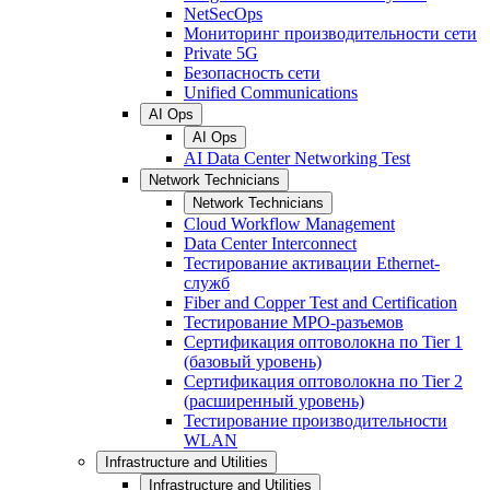
NetSecOps
Мониторинг производительности сети
Private 5G
Безопасность сети
Unified Communications
AI Ops
AI Ops
AI Data Center Networking Test
Network Technicians
Network Technicians
Cloud Workflow Management
Data Center Interconnect
Тестирование активации Ethernet-
служб
Fiber and Copper Test and Certification
Тестирование МРО-разъемов
Сертификация оптоволокна по Tier 1
(базовый уровень)
Сертификация оптоволокна по Tier 2
(расширенный уровень)
Тестирование производительности
WLAN
Infrastructure and Utilities
Infrastructure and Utilities