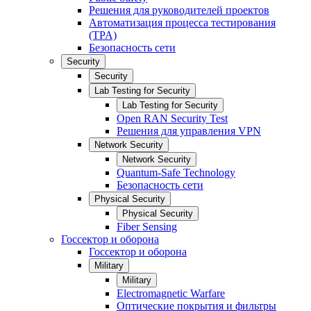
Решения для руководителей проектов
Автоматизация процесса тестирования
(TPA)
Безопасность сети
Security
Security
Lab Testing for Security
Lab Testing for Security
Open RAN Security Test
Решения для управления VPN
Network Security
Network Security
Quantum-Safe Technology
Безопасность сети
Physical Security
Physical Security
Fiber Sensing
Госсектор и оборона
Госсектор и оборона
Military
Military
Electromagnetic Warfare
Оптические покрытия и фильтры