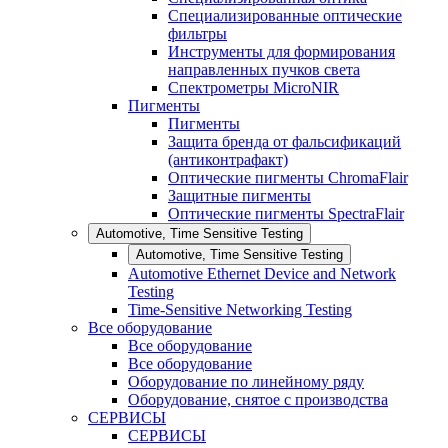
Специализированные оптические
фильтры
Инструменты для формирования
направленных пучков света
Спектрометры MicroNIR
Пигменты
Пигменты
Защита бренда от фальсификаций
(антиконтрафакт)
Оптические пигменты ChromaFlair
Защитные пигменты
Оптические пигменты SpectraFlair
Automotive, Time Sensitive Testing
Automotive, Time Sensitive Testing
Automotive Ethernet Device and Network
Testing
Time-Sensitive Networking Testing
Все оборудование
Все оборудование
Все оборудование
Оборудование по линейному ряду
Оборудование, снятое с производства
СЕРВИСЫ
СЕРВИСЫ