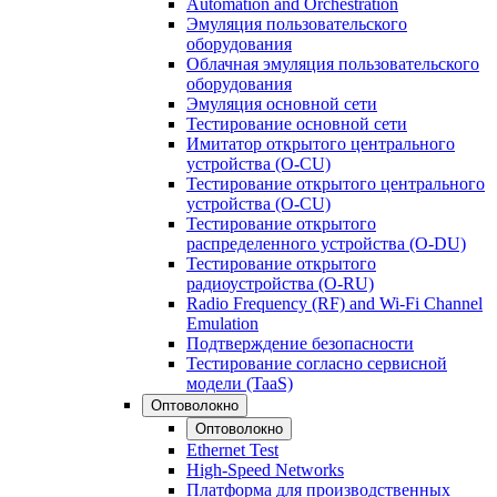
Automation and Orchestration
Эмуляция пользовательского
оборудования
Облачная эмуляция пользовательского
оборудования
Эмуляция основной сети
Тестирование основной сети
Имитатор открытого центрального
устройства (O-CU)
Тестирование открытого центрального
устройства (O-CU)
Тестирование открытого
распределенного устройства (O-DU)
Тестирование открытого
радиоустройства (O-RU)
Radio Frequency (RF) and Wi-Fi Channel
Emulation
Подтверждение безопасности
Тестирование согласно сервисной
модели (TaaS)
Оптоволокно
Оптоволокно
Ethernet Test
High-Speed Networks
Платформа для производственных