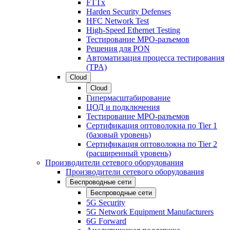
FTTx
Harden Security Defenses
HFC Network Test
High-Speed Ethernet Testing
Тестирование МРО-разъемов
Решения для PON
Автоматизация процесса тестирования
(TPA)
Cloud
Cloud
Гипермасштабирование
ЦОД и подключения
Тестирование МРО-разъемов
Сертификация оптоволокна по Tier 1
(базовый уровень)
Сертификация оптоволокна по Tier 2
(расширенный уровень)
Производители сетевого оборудования
Производители сетевого оборудования
Беспроводные сети
Беспроводные сети
5G Security
5G Network Equipment Manufacturers
6G Forward