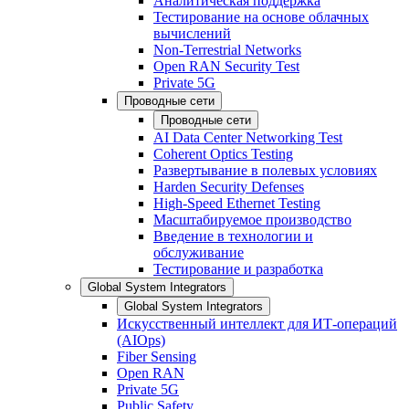
Аналитическая поддержка
Тестирование на основе облачных
вычислений
Non-Terrestrial Networks
Open RAN Security Test
Private 5G
Проводные сети
Проводные сети
AI Data Center Networking Test
Coherent Optics Testing
Развертывание в полевых условиях
Harden Security Defenses
High-Speed Ethernet Testing
Масштабируемое производство
Введение в технологии и
обслуживание
Тестирование и разработка
Global System Integrators
Global System Integrators
Искусственный интеллект для ИТ-операций
(AIOps)
Fiber Sensing
Open RAN
Private 5G
Public Safety