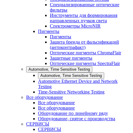
Специализированные оптические
фильтры
Инструменты для формирования
направленных пучков света
Спектрометры MicroNIR
Пигменты
Пигменты
Защита бренда от фальсификаций
(антиконтрафакт)
Оптические пигменты ChromaFlair
Защитные пигменты
Оптические пигменты SpectraFlair
Automotive, Time Sensitive Testing
Automotive, Time Sensitive Testing
Automotive Ethernet Device and Network
Testing
Time-Sensitive Networking Testing
Все оборудование
Все оборудование
Все оборудование
Оборудование по линейному ряду
Оборудование, снятое с производства
СЕРВИСЫ
СЕРВИСЫ