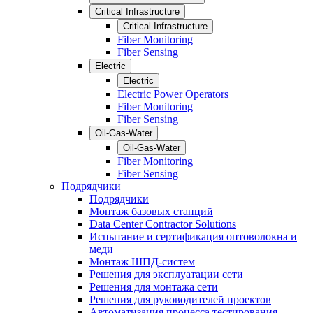
Critical Infrastructure
Critical Infrastructure
Fiber Monitoring
Fiber Sensing
Electric
Electric
Electric Power Operators
Fiber Monitoring
Fiber Sensing
Oil-Gas-Water
Oil-Gas-Water
Fiber Monitoring
Fiber Sensing
Подрядчики
Подрядчики
Монтаж базовых станций
Data Center Contractor Solutions
Испытание и сертификация оптоволокна и
меди
Монтаж ШПД-систем
Решения для эксплуатации сети
Решения для монтажа сети
Решения для руководителей проектов
Автоматизация процесса тестирования