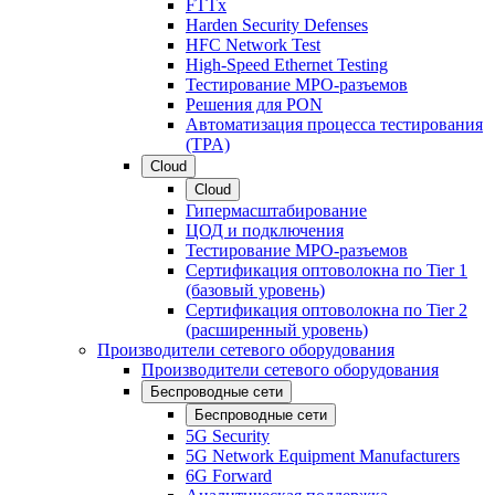
FTTx
Harden Security Defenses
HFC Network Test
High-Speed Ethernet Testing
Тестирование МРО-разъемов
Решения для PON
Автоматизация процесса тестирования
(TPA)
Cloud
Cloud
Гипермасштабирование
ЦОД и подключения
Тестирование МРО-разъемов
Сертификация оптоволокна по Tier 1
(базовый уровень)
Сертификация оптоволокна по Tier 2
(расширенный уровень)
Производители сетевого оборудования
Производители сетевого оборудования
Беспроводные сети
Беспроводные сети
5G Security
5G Network Equipment Manufacturers
6G Forward