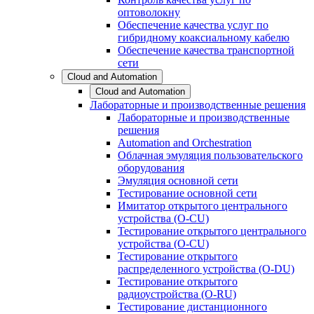
оптоволокну
Обеспечение качества услуг по
гибридному коаксиальному кабелю
Обеспечение качества транспортной
сети
Cloud and Automation
Cloud and Automation
Лабораторные и производственные решения
Лабораторные и производственные
решения
Automation and Orchestration
Облачная эмуляция пользовательского
оборудования
Эмуляция основной сети
Тестирование основной сети
Имитатор открытого центрального
устройства (O-CU)
Тестирование открытого центрального
устройства (O-CU)
Тестирование открытого
распределенного устройства (O-DU)
Тестирование открытого
радиоустройства (O-RU)
Тестирование дистанционного