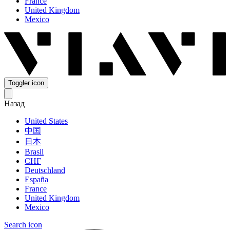
France
United Kingdom
Mexico
Toggler icon
Назад
United States
中国
日本
Brasil
СНГ
Deutschland
España
France
United Kingdom
Mexico
Search icon