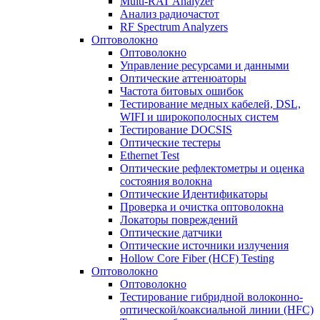
Multi-RAT Analyzer
Анализ радиочастот
RF Spectrum Analyzers
Оптоволокно
Оптоволокно
Управление ресурсами и данными
Оптические aттенюаторы
Частота битовых ошибок
Тестирование медных кабелей, DSL,
WIFI и широкополосных систем
Тестирование DOCSIS
Оптические тестеры
Ethernet Test
Оптические рефлектометры и оценка
состояния волокна
Оптические Идентификаторы
Проверка и очистка оптоволокна
Локаторы повреждений
Оптические датчики
Оптические источники излучения
Hollow Core Fiber (HCF) Testing
Оптоволокно
Оптоволокно
Тестирование гибридной волоконно-
оптической/коаксиальной линии (HFC)