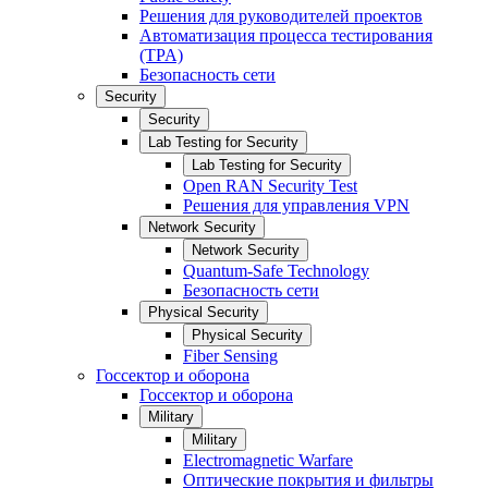
Решения для руководителей проектов
Автоматизация процесса тестирования
(TPA)
Безопасность сети
Security
Security
Lab Testing for Security
Lab Testing for Security
Open RAN Security Test
Решения для управления VPN
Network Security
Network Security
Quantum-Safe Technology
Безопасность сети
Physical Security
Physical Security
Fiber Sensing
Госсектор и оборона
Госсектор и оборона
Military
Military
Electromagnetic Warfare
Оптические покрытия и фильтры