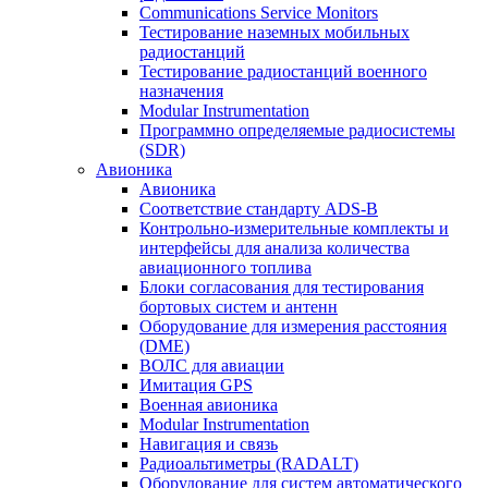
Communications Service Monitors
Тестирование наземных мобильных
радиостанций
Тестирование радиостанций военного
назначения
Modular Instrumentation
Программно определяемые радиосистемы
(SDR)
Авионика
Авионика
Соответствие стандарту ADS-B
Контрольно-измерительные комплекты и
интерфейсы для анализа количества
авиационного топлива
Блоки согласования для тестирования
бортовых систем и антенн
Оборудование для измерения расстояния
(DME)
ВОЛС для авиации
Имитация GPS
Военная авионика
Modular Instrumentation
Навигация и связь
Радиоальтиметры (RADALT)
Оборудование для систем автоматического