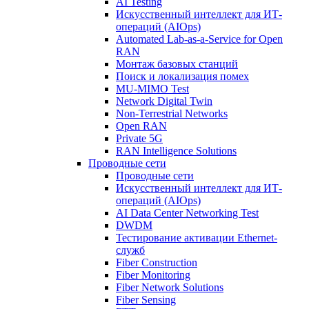
AI Testing
Искусственный интеллект для ИТ-
операций (AIOps)
Automated Lab-as-a-Service for Open
RAN
Монтаж базовых станций
Поиск и локализация помех
MU-MIMO Test
Network Digital Twin
Non-Terrestrial Networks
Open RAN
Private 5G
RAN Intelligence Solutions
Проводные сети
Проводные сети
Искусственный интеллект для ИТ-
операций (AIOps)
AI Data Center Networking Test
DWDM
Тестирование активации Ethernet-
служб
Fiber Construction
Fiber Monitoring
Fiber Network Solutions
Fiber Sensing