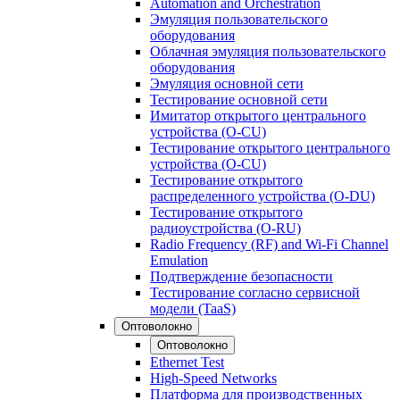
Automation and Orchestration
Эмуляция пользовательского
оборудования
Облачная эмуляция пользовательского
оборудования
Эмуляция основной сети
Тестирование основной сети
Имитатор открытого центрального
устройства (O-CU)
Тестирование открытого центрального
устройства (O-CU)
Тестирование открытого
распределенного устройства (O-DU)
Тестирование открытого
радиоустройства (O-RU)
Radio Frequency (RF) and Wi-Fi Channel
Emulation
Подтверждение безопасности
Тестирование согласно сервисной
модели (TaaS)
Оптоволокно
Оптоволокно
Ethernet Test
High-Speed Networks
Платформа для производственных