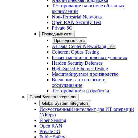
Аналитическая поддержка
Тестирование на основе облачных
вычислений
Non-Terrestrial Networks
Open RAN Security Test
Private 5G
Проводные сети
Проводные сети
AI Data Center Networking Test
Coherent Optics Testing
Развертывание в полевых условиях
Harden Security Defenses
High-Speed Ethernet Testing
Масштабируемое производство
Введение в технологии и
обслуживание
Тестирование и разработка
Global System Integrators
Global System Integrators
Искусственный интеллект для ИТ-операций
(AIOps)
Fiber Sensing
Open RAN
Private 5G
Public Safety