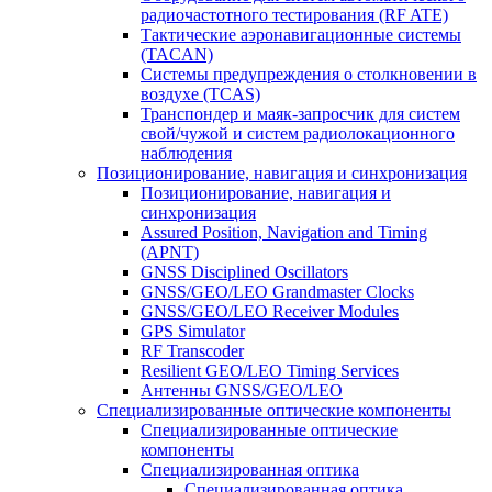
радиочастотного тестирования (RF ATE)
Тактические аэронавигационные системы
(TACAN)
Системы предупреждения о столкновении в
воздухе (TCAS)
Транспондер и маяк-запросчик для систем
свой/чужой и систем радиолокационного
наблюдения
Позиционирование, навигация и синхронизация
Позиционирование, навигация и
синхронизация
Assured Position, Navigation and Timing
(APNT)
GNSS Disciplined Oscillators
GNSS/GEO/LEO Grandmaster Clocks
GNSS/GEO/LEO Receiver Modules
GPS Simulator
RF Transcoder
Resilient GEO/LEO Timing Services
Антенны GNSS/GEO/LEO
Специализированные оптические компоненты
Специализированные оптические
компоненты
Специализированная оптика
Специализированная оптика