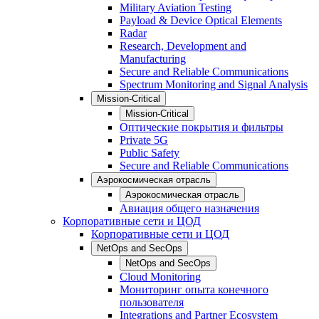
Military Aviation Testing
Payload & Device Optical Elements
Radar
Research, Development and
Manufacturing
Secure and Reliable Communications
Spectrum Monitoring and Signal Analysis
Mission-Critical
Mission-Critical
Оптические покрытия и фильтры
Private 5G
Public Safety
Secure and Reliable Communications
Аэрокосмическая отрасль
Аэрокосмическая отрасль
Авиация общего назначения
Корпоративные сети и ЦОД
Корпоративные сети и ЦОД
NetOps and SecOps
NetOps and SecOps
Cloud Monitoring
Мониторинг опыта конечного
пользователя
Integrations and Partner Ecosystem