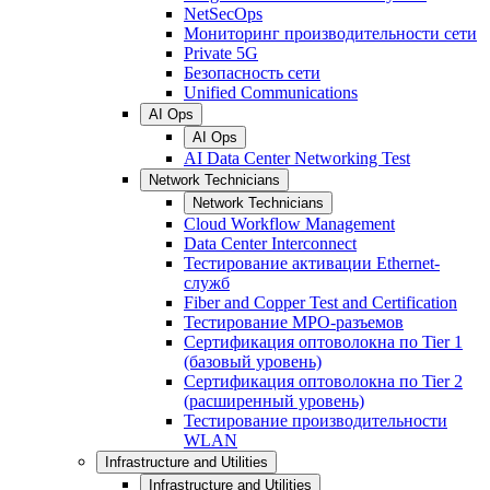
NetSecOps
Мониторинг производительности сети
Private 5G
Безопасность сети
Unified Communications
AI Ops
AI Ops
AI Data Center Networking Test
Network Technicians
Network Technicians
Cloud Workflow Management
Data Center Interconnect
Тестирование активации Ethernet-
служб
Fiber and Copper Test and Certification
Тестирование МРО-разъемов
Сертификация оптоволокна по Tier 1
(базовый уровень)
Сертификация оптоволокна по Tier 2
(расширенный уровень)
Тестирование производительности
WLAN
Infrastructure and Utilities
Infrastructure and Utilities