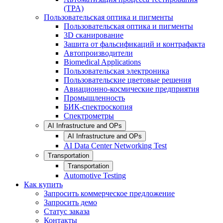
(TPA)
Пользовательская оптика и пигменты
Пользовательская оптика и пигменты
3D сканирование
Зашита от фальсификаций и контрафакта
Автопроизводители
Biomedical Applications
Пользовательская электроника
Пользовательские цветовые решения
Авиационно-космические предприятия
Промышленность
БИК-спектроскопия
Спектрометры
AI Infrastructure and OPs
AI Infrastructure and OPs
AI Data Center Networking Test
Transportation
Transportation
Automotive Testing
Как купить
Запросить коммерческое предложение
Запросить демо
Статус заказа
Контакты