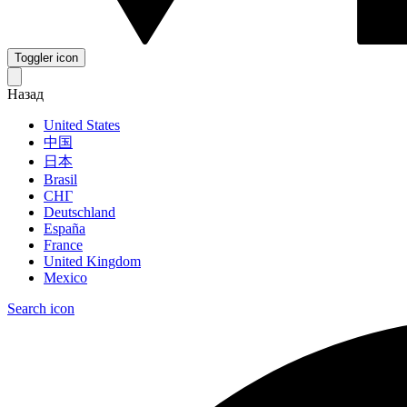
Toggler icon
Назад
United States
中国
日本
Brasil
СНГ
Deutschland
España
France
United Kingdom
Mexico
Search icon