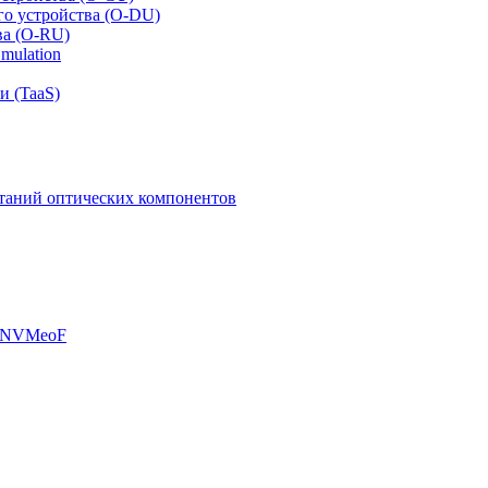
го устройства (O-DU)
ва (O-RU)
mulation
и (TaaS)
таний оптических компонентов
, NVMeoF