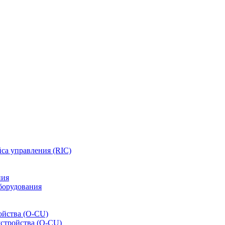
са управления (RIC)
ния
борудования
ойства (O-CU)
устройства (O-CU)