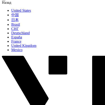
Назад
United States
中国
日本
Brasil
СНГ
Deutschland
España
France
United Kingdom
Mexico