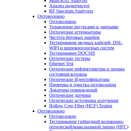
Multi-RAT Analyzer
Анализ радиочастот
RF Spectrum Analyzers
Оптоволокно
Оптоволокно
Управление ресурсами и данными
Оптические aттенюаторы
Частота битовых ошибок
Тестирование медных кабелей, DSL,
WIFI и широкополосных систем
Тестирование DOCSIS
Оптические тестеры
Ethernet Test
Оптические рефлектометры и оценка
состояния волокна
Оптические Идентификаторы
Проверка и очистка оптоволокна
Локаторы повреждений
Оптические датчики
Оптические источники излучения
Hollow Core Fiber (HCF) Testing
Оптоволокно
Оптоволокно
Тестирование гибридной волоконно-
оптической/коаксиальной линии (HFC)