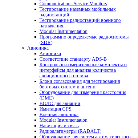
Communications Service Monitors
Тестирование наземных мобильных
радиостанций
Тестирование радиостанций военного
назначения
Modular Instrumentation
Программно определяемые радиосистемы
(SDR)
Авионика
Авионика
Соответствие стандарту ADS-B
Контрольно-измерительные комплекты и
интерфейсы для анализа количества
авиационного топлива
Блоки согласования для тестирования
бортовых систем и антенн
Оборудование для измерения расстояния
(DME)
ВОЛС для авиации
Имитация GPS
Военная авионика
Modular Instrumentation
Навигация и связь
Радиоальтиметры (RADALT)
Оборудование для систем автоматического