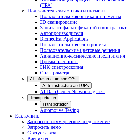
(TPA)
Пользовательская оптика и пигменты
Пользовательская оптика и пигменты
3D сканирование
Зашита от фальсификаций и контрафакта
Автопроизводители
Biomedical Applications
Пользовательская электроника
Пользовательские цветовые решения
Авиационно-космические предприятия
Промышленность
БИК-спектроскопия
Спектрометры
AI Infrastructure and OPs
AI Infrastructure and OPs
AI Data Center Networking Test
Transportation
Transportation
Automotive Testing
Как купить
Запросить коммерческое предложение
Запросить демо
Статус заказа
Контакты