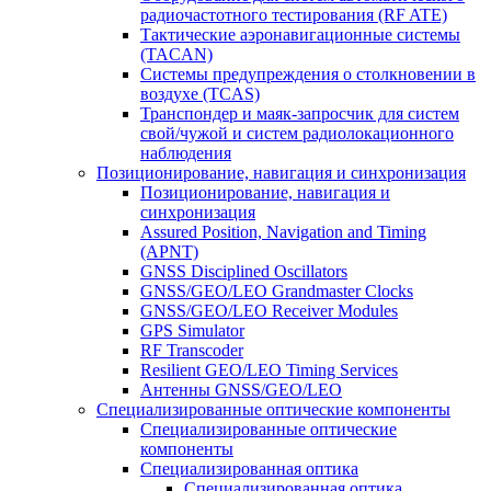
радиочастотного тестирования (RF ATE)
Тактические аэронавигационные системы
(TACAN)
Системы предупреждения о столкновении в
воздухе (TCAS)
Транспондер и маяк-запросчик для систем
свой/чужой и систем радиолокационного
наблюдения
Позиционирование, навигация и синхронизация
Позиционирование, навигация и
синхронизация
Assured Position, Navigation and Timing
(APNT)
GNSS Disciplined Oscillators
GNSS/GEO/LEO Grandmaster Clocks
GNSS/GEO/LEO Receiver Modules
GPS Simulator
RF Transcoder
Resilient GEO/LEO Timing Services
Антенны GNSS/GEO/LEO
Специализированные оптические компоненты
Специализированные оптические
компоненты
Специализированная оптика
Специализированная оптика