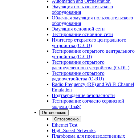
Automation and Orchestration
Эмуляция пользовательского
оборудования
Облачная эмуляция пользовательского
оборудования
Эмуляция основной сети
Тестирование основной сети
Имитатор открытого центрального
устройства (O-CU)
Тестирование открытого центрального
устройства (O-CU)
Тестирование открытого
распределенного устройства (O-DU)
Тестирование открытого
радиоустройства (O-RU)
Radio Frequency (RF) and Wi-Fi Channel
Emulation
Подтверждение безопасности
Тестирование согласно сервисной
модели (TaaS)
Оптоволокно
Оптоволокно
Ethernet Test
High-Speed Networks
Платформа для производственных