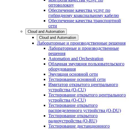
оптоволокну
Обеспечение качества услуг по
гибридному коаксиальному кабелю
Обеспечение качества транспортной
сети
Cloud and Automation
Cloud and Automation
Лабораторные и производственные решения
Лабораторные и производственные
решения
Automation and Orchestration
Облачная эмуляция пользовательского
оборудования
Эмуляция основной сети
Тестирование основной сети
Имитатор открытого центрального
устройства (O-CU)
Тестирование открытого центрального
устройства (O-CU)
Тестирование открытого
распределенного устройства (O-DU)
Тестирование открытого
радиоустройства (O-RU)
Тестирование дистанционного