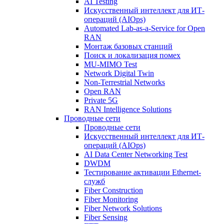
AI Testing
Искусственный интеллект для ИТ-
операций (AIOps)
Automated Lab-as-a-Service for Open
RAN
Монтаж базовых станций
Поиск и локализация помех
MU-MIMO Test
Network Digital Twin
Non-Terrestrial Networks
Open RAN
Private 5G
RAN Intelligence Solutions
Проводные сети
Проводные сети
Искусственный интеллект для ИТ-
операций (AIOps)
AI Data Center Networking Test
DWDM
Тестирование активации Ethernet-
служб
Fiber Construction
Fiber Monitoring
Fiber Network Solutions
Fiber Sensing