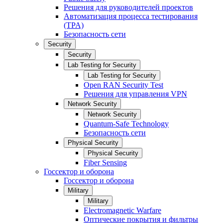
Решения для руководителей проектов
Автоматизация процесса тестирования
(TPA)
Безопасность сети
Security
Security
Lab Testing for Security
Lab Testing for Security
Open RAN Security Test
Решения для управления VPN
Network Security
Network Security
Quantum-Safe Technology
Безопасность сети
Physical Security
Physical Security
Fiber Sensing
Госсектор и оборона
Госсектор и оборона
Military
Military
Electromagnetic Warfare
Оптические покрытия и фильтры