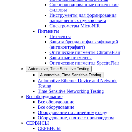
Специализированные оптические
фильтры
Инструменты для формирования
направленных пучков света
Спектрометры MicroNIR
Пигменты
Пигменты
Защита бренда от фальсификаций
(антиконтрафакт)
Оптические пигменты ChromaFlair
Защитные пигменты
Оптические пигменты SpectraFlair
Automotive, Time Sensitive Testing
Automotive, Time Sensitive Testing
Automotive Ethernet Device and Network
Testing
Time-Sensitive Networking Testing
Все оборудование
Все оборудование
Все оборудование
Оборудование по линейному ряду
Оборудование, снятое с производства
СЕРВИСЫ
СЕРВИСЫ