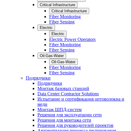
Critical Infrastructure
Critical Infrastructure
Fiber Monitoring
Fiber Sensing
Electric
Electric
Electric Power Operators
Fiber Monitoring
Fiber Sensing
Oil-Gas-Water
Oil-Gas-Water
Fiber Monitoring
Fiber Sensing
Подрядчики
Подрядчики
Монтаж базовых станций
Data Center Contractor Solutions
Испытание и сертификация оптоволокна и
меди
Монтаж ШПД-систем
Решения для эксплуатации сети
Решения для монтажа сети
Решения для руководителей проектов
Автоматизация процесса тестирования