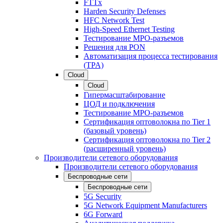
FTTx
Harden Security Defenses
HFC Network Test
High-Speed Ethernet Testing
Тестирование МРО-разъемов
Решения для PON
Автоматизация процесса тестирования
(TPA)
Cloud
Cloud
Гипермасштабирование
ЦОД и подключения
Тестирование МРО-разъемов
Сертификация оптоволокна по Tier 1
(базовый уровень)
Сертификация оптоволокна по Tier 2
(расширенный уровень)
Производители сетевого оборудования
Производители сетевого оборудования
Беспроводные сети
Беспроводные сети
5G Security
5G Network Equipment Manufacturers
6G Forward