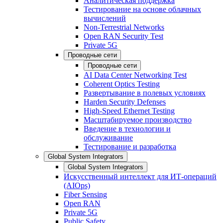
Аналитическая поддержка
Тестирование на основе облачных
вычислений
Non-Terrestrial Networks
Open RAN Security Test
Private 5G
Проводные сети
Проводные сети
AI Data Center Networking Test
Coherent Optics Testing
Развертывание в полевых условиях
Harden Security Defenses
High-Speed Ethernet Testing
Масштабируемое производство
Введение в технологии и
обслуживание
Тестирование и разработка
Global System Integrators
Global System Integrators
Искусственный интеллект для ИТ-операций
(AIOps)
Fiber Sensing
Open RAN
Private 5G
Public Safety