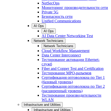
NetSecOps
Мониторинг производительности сети
Private 5G
Безопасность сети
Unified Communications
AI Ops
AI Ops
AI Data Center Networking Test
Network Technicians
Network Technicians
Cloud Workflow Management
Data Center Interconnect
Тестирование активации Ethernet-
служб
Fiber and Copper Test and Certification
Тестирование МРО-разъемов
Сертификация оптоволокна по Tier 1
(базовый уровень)
Сертификация оптоволокна по Tier 2
(расширенный уровень)
Тестирование производительности
WLAN
Infrastructure and Utilities
Infrastructure and Utilities