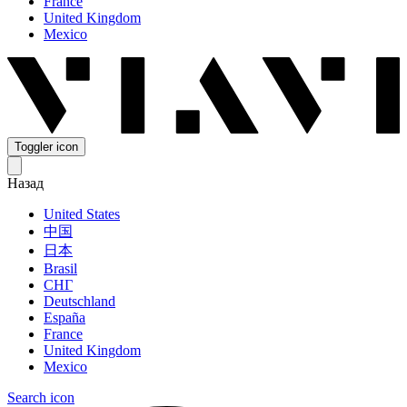
France
United Kingdom
Mexico
Toggler icon
Назад
United States
中国
日本
Brasil
СНГ
Deutschland
España
France
United Kingdom
Mexico
Search icon