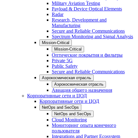
Military Aviation Testing
Payload & Device Optical Elements
Radar
Research, Development and
Manufacturing
Secure and Reliable Communications
Spectrum Monitoring and Signal Analysis
Mission-Critical
Mission-Critical
Оптические покрытия и фильтры
Private 5G
Public Safety
Secure and Reliable Communications
Аэрокосмическая отрасль
Аэрокосмическая отрасль
Авиация общего назначения
Корпоративные сети и ЦОД
Корпоративные сети и ЦОД
NetOps and SecOps
NetOps and SecOps
Cloud Monitoring
Мониторинг опыта конечного
пользователя
Integrations and Partner Ecosystem