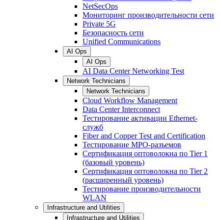
NetSecOps
Мониторинг производительности сети
Private 5G
Безопасность сети
Unified Communications
AI Ops
AI Ops
AI Data Center Networking Test
Network Technicians
Network Technicians
Cloud Workflow Management
Data Center Interconnect
Тестирование активации Ethernet-
служб
Fiber and Copper Test and Certification
Тестирование МРО-разъемов
Сертификация оптоволокна по Tier 1
(базовый уровень)
Сертификация оптоволокна по Tier 2
(расширенный уровень)
Тестирование производительности
WLAN
Infrastructure and Utilities
Infrastructure and Utilities