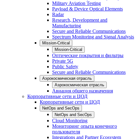
Military Aviation Testing
Payload & Device Optical Elements
Radar
Research, Development and
Manufacturing
Secure and Reliable Communications
Spectrum Monitoring and Signal Analysis
Mission-Critical
Mission-Critical
Оптические покрытия и фильтры
Private 5G
Public Safety
Secure and Reliable Communications
Аэрокосмическая отрасль
Аэрокосмическая отрасль
Авиация общего назначения
Корпоративные сети и ЦОД
Корпоративные сети и ЦОД
NetOps and SecOps
NetOps and SecOps
Cloud Monitoring
Мониторинг опыта конечного
пользователя
Integrations and Partner Ecosystem