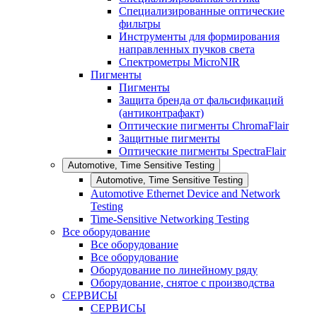
Специализированные оптические
фильтры
Инструменты для формирования
направленных пучков света
Спектрометры MicroNIR
Пигменты
Пигменты
Защита бренда от фальсификаций
(антиконтрафакт)
Оптические пигменты ChromaFlair
Защитные пигменты
Оптические пигменты SpectraFlair
Automotive, Time Sensitive Testing
Automotive, Time Sensitive Testing
Automotive Ethernet Device and Network
Testing
Time-Sensitive Networking Testing
Все оборудование
Все оборудование
Все оборудование
Оборудование по линейному ряду
Оборудование, снятое с производства
СЕРВИСЫ
СЕРВИСЫ