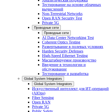
Аналитическая поддержка
Тестирование на основе облачных
вычислений
Non-Terrestrial Networks
Open RAN Security Test
Private 5G
Проводные сети
Проводные сети
AI Data Center Networking Test
Coherent Optics Testing
Развертывание в полевых условиях
Harden Security Defenses
High-Speed Ethernet Testing
Масштабируемое производство
Введение в технологии и
обслуживание
Тестирование и разработка
Global System Integrators
Global System Integrators
Искусственный интеллект для ИТ-операций
(AIOps)
Fiber Sensing
Open RAN
Private 5G
Public Safety