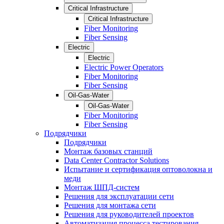
Critical Infrastructure
Critical Infrastructure
Fiber Monitoring
Fiber Sensing
Electric
Electric
Electric Power Operators
Fiber Monitoring
Fiber Sensing
Oil-Gas-Water
Oil-Gas-Water
Fiber Monitoring
Fiber Sensing
Подрядчики
Подрядчики
Монтаж базовых станций
Data Center Contractor Solutions
Испытание и сертификация оптоволокна и
меди
Монтаж ШПД-систем
Решения для эксплуатации сети
Решения для монтажа сети
Решения для руководителей проектов
Автоматизация процесса тестирования