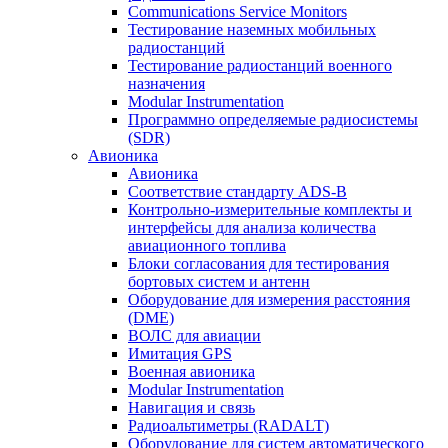
Communications Service Monitors
Тестирование наземных мобильных
радиостанций
Тестирование радиостанций военного
назначения
Modular Instrumentation
Программно определяемые радиосистемы
(SDR)
Авионика
Авионика
Соответствие стандарту ADS-B
Контрольно-измерительные комплекты и
интерфейсы для анализа количества
авиационного топлива
Блоки согласования для тестирования
бортовых систем и антенн
Оборудование для измерения расстояния
(DME)
ВОЛС для авиации
Имитация GPS
Военная авионика
Modular Instrumentation
Навигация и связь
Радиоальтиметры (RADALT)
Оборудование для систем автоматического