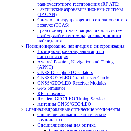
радиочастотного тестирования (RF ATE)
Тактические аэронавигационные системы
(TACAN)
Системы предупреждения о столкновении в
воздухе (TCAS)
Транспондер и маяк-запросчик для систем
свой/чужой и систем радиолокационного
наблюдения
Позиционирование, навигация и синхронизация
Позиционирование, навигация и
синхронизация
Assured Position, Navigation and Timing
(APNT)
GNSS Disciplined Oscillators
GNSS/GEO/LEO Grandmaster Clocks
GNSS/GEO/LEO Receiver Modules
GPS Simulator
RF Transcoder
Resilient GEO/LEO Timing Services
Антенны GNSS/GEO/LEO
Специализированные оптические компоненты
Специализированные оптические
компоненты
Специализированная оптика
Специализированная оптика