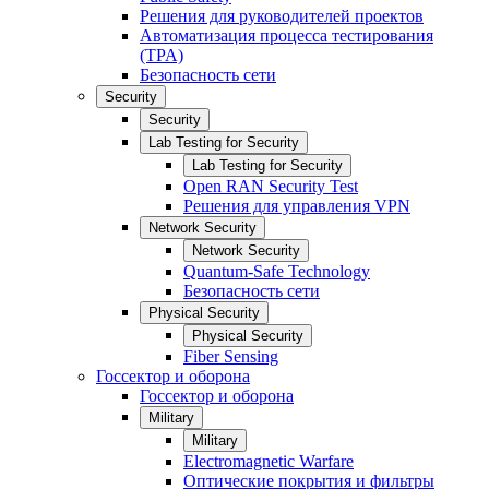
Решения для руководителей проектов
Автоматизация процесса тестирования
(TPA)
Безопасность сети
Security
Security
Lab Testing for Security
Lab Testing for Security
Open RAN Security Test
Решения для управления VPN
Network Security
Network Security
Quantum-Safe Technology
Безопасность сети
Physical Security
Physical Security
Fiber Sensing
Госсектор и оборона
Госсектор и оборона
Military
Military
Electromagnetic Warfare
Оптические покрытия и фильтры