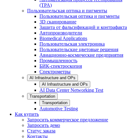
(TPA)
Пользовательская оптика и пигменты
Пользовательская оптика и пигменты
3D сканирование
Зашита от фальсификаций и контрафакта
Автопроизводители
Biomedical Applications
Пользовательская электроника
Пользовательские цветовые решения
Авиационно-космические предприятия
Промышленность
БИК-спектроскопия
Спектрометры
AI Infrastructure and OPs
AI Infrastructure and OPs
AI Data Center Networking Test
Transportation
Transportation
Automotive Testing
Как купить
Запросить коммерческое предложение
Запросить демо
Статус заказа
Контакты