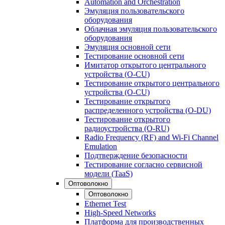
Automation and Orchestration
Эмуляция пользовательского
оборудования
Облачная эмуляция пользовательского
оборудования
Эмуляция основной сети
Тестирование основной сети
Имитатор открытого центрального
устройства (O-CU)
Тестирование открытого центрального
устройства (O-CU)
Тестирование открытого
распределенного устройства (O-DU)
Тестирование открытого
радиоустройства (O-RU)
Radio Frequency (RF) and Wi-Fi Channel
Emulation
Подтверждение безопасности
Тестирование согласно сервисной
модели (TaaS)
Оптоволокно
Оптоволокно
Ethernet Test
High-Speed Networks
Платформа для производственных