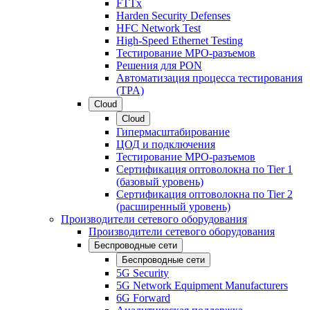
FTTx
Harden Security Defenses
HFC Network Test
High-Speed Ethernet Testing
Тестирование МРО-разъемов
Решения для PON
Автоматизация процесса тестирования
(TPA)
Cloud
Cloud
Гипермасштабирование
ЦОД и подключения
Тестирование МРО-разъемов
Сертификация оптоволокна по Tier 1
(базовый уровень)
Сертификация оптоволокна по Tier 2
(расширенный уровень)
Производители сетевого оборудования
Производители сетевого оборудования
Беспроводные сети
Беспроводные сети
5G Security
5G Network Equipment Manufacturers
6G Forward