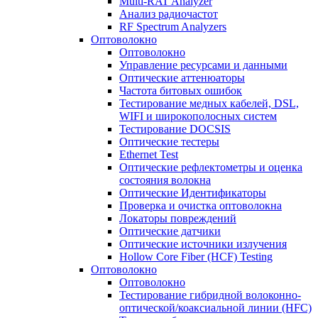
Multi-RAT Analyzer
Анализ радиочастот
RF Spectrum Analyzers
Оптоволокно
Оптоволокно
Управление ресурсами и данными
Оптические aттенюаторы
Частота битовых ошибок
Тестирование медных кабелей, DSL,
WIFI и широкополосных систем
Тестирование DOCSIS
Оптические тестеры
Ethernet Test
Оптические рефлектометры и оценка
состояния волокна
Оптические Идентификаторы
Проверка и очистка оптоволокна
Локаторы повреждений
Оптические датчики
Оптические источники излучения
Hollow Core Fiber (HCF) Testing
Оптоволокно
Оптоволокно
Тестирование гибридной волоконно-
оптической/коаксиальной линии (HFC)