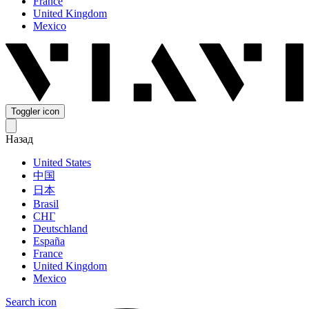
France
United Kingdom
Mexico
Toggler icon
Назад
United States
中国
日本
Brasil
СНГ
Deutschland
España
France
United Kingdom
Mexico
Search icon