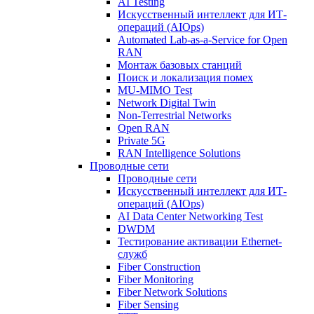
AI Testing
Искусственный интеллект для ИТ-
операций (AIOps)
Automated Lab-as-a-Service for Open
RAN
Монтаж базовых станций
Поиск и локализация помех
MU-MIMO Test
Network Digital Twin
Non-Terrestrial Networks
Open RAN
Private 5G
RAN Intelligence Solutions
Проводные сети
Проводные сети
Искусственный интеллект для ИТ-
операций (AIOps)
AI Data Center Networking Test
DWDM
Тестирование активации Ethernet-
служб
Fiber Construction
Fiber Monitoring
Fiber Network Solutions
Fiber Sensing